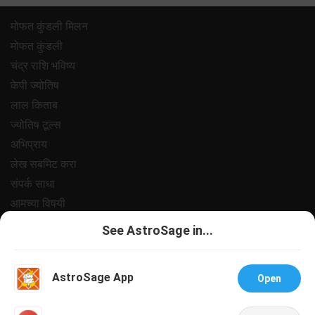
मोफत कुंडली मिलन
मोफत कुंडली
चंद्र राशि भविष्य
केपी ज्योतिष
लाल किताब
ज्योतिष टूल्स
अभिप्राय
लेख सबमिट करा
संपर्क साधा
आमच्या विषयी
पेमेंट
See AstroSage in...
प्रायवसी पॉलिसी
नियम आणि अटी
AstroSage App
Open
सपोर्ट
नोकरी@अस्ट्रोसेज