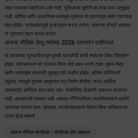
बदल पथ्यावर पडतीलच असे नाही. सुविधांच्या दृष्टीने हा काळ फार अनुकूल
नाही. धार्मिक आणि अध्यात्मिक कर्मामुळे तुम्हाला या त्रासातून बाहेर पडण्यास
मदत होईल. नातेवाईकांमुळे दु:ख सहन करावे लागेल. अचानक होणारे अपघात
वा नुकसान सहन करावे लागेल.
अंजना भौमिक केतु त्यांच्या 2026 पारगमन राशीफल
या काळाच्या सुरुवातीपासून तुमची कारकीर्दी काही स्फोटक किंवा दिशाहीन
होईल. करिअरमध्ये नवे प्रकल्प किंवा मोठे बदल करणे टाळा. तुमचे मित्र
आणि नातेवाईक यांच्याशी जुळवून घेणे कठीण होईल. अनिष्ट परिस्थिती
उद्भवेल, ज्यामुळे तुमच्या आयुष्यात वाद निर्माण होतील. जलद आर्थिक
लाभासाठी अनैतिक काम करू नका. नोकरीच्या ठिकाणी समाधान लाभणार
नाही. अपघाताची शक्यता आहे. अवघड परिस्थितीला आत्मविश्वासाने सामोरे
जाण्याचा प्रयत्न करा. खोकला, श्वासोच्छवासाचे विकार किंवा संधिवाताचा
त्रास होऊ शकतो.
अंजना भौमिक मांगलिक / मांगलिक दोष अहवाल