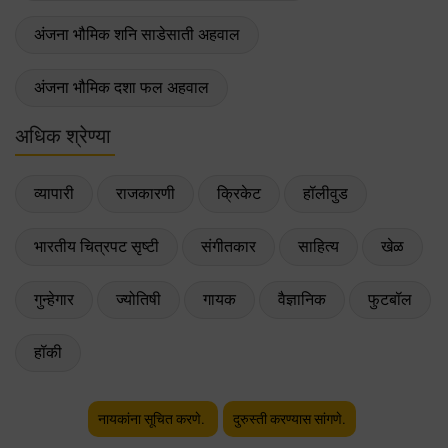
अंजना भौमिक शनि साडेसाती अहवाल
अंजना भौमिक दशा फल अहवाल
अधिक श्रेण्या
व्यापारी
राजकारणी
क्रिकेट
हॉलीवुड
भारतीय चित्रपट सृष्टी
संगीतकार
साहित्य
खेळ
गुन्हेगार
ज्योतिषी
गायक
वैज्ञानिक
फुटबॉल
हॉकी
नायकांना सूचित करणे.
दुरुस्ती करण्यास सांगणे.