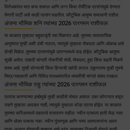
विरोधकांवर मात करू शकाल आणि लग्न किंवा रोमँटिक प्रसंगांमुळे देण्यात
येणारी पार्टी असे काही प्रसंग घडतील. कौटुंबिक आयुष्य समाधानी राहील.
अंजना भौमिक शनि त्यांच्या 2026 पारगमन राशीफल
या काळात तुम्हाला चहुबाजूंनी यश मिळणार आहे. तुमच्या व्यावसायिक
आयुष्यात तुम्ही अशी उंची गाठाल, ज्यामुळे तुम्हाला मोबदला आणि ओळख असे
दोन्ही मिळेल. तुमच्या प्रयत्नांमुळे उत्पन्नामध्ये वाढ होईल. कौटुंबिक आयुष्य
सुखी असेल. एखादी चांगली नोकरीची संधी, मोबदला, हुद्दा किंवा बढती मिळणे
शक्य आहे. तुम्ही सोन्याची किंवा हिऱ्याची खरेदी कराल. एकूणातच तुम्ही तुमचे
मित्र/सहकारी आणि विविध पातळ्यांवरील व्यक्तींची चांगले संबंध राखाल.
अंजना भौमिक राहु त्यांच्या 2026 पारगमन राशीफल
प्रवास करण्याच्या इच्छेमुळे तुम्ही काहीसे चंचल असाल. एका कोपऱ्यात बसून
राहणे तुम्हाला आवडत नाही, त्यामुळे तुम्हाला थोडा त्रास होईल. या काळात
तुमच्या करिअरमध्ये दबावाचे वातावरण राहील. नवीन प्रकल्प हाती घेऊ नका
आणि धोका पत्करू नका. नवीन गुंतवणूक आणि नव्या आश्वासनांना आवर
घाला. फायदा होण्याची शक्यता आहे परंतु, कामाच्या ठिकाणी होणारे काही