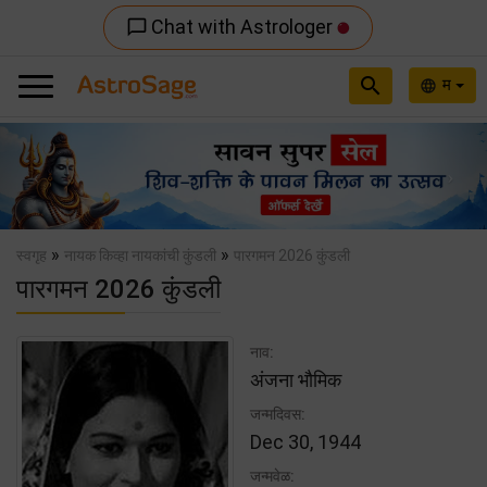
Chat with Astrologer
chat_bubble_outline
search
म
language
Previous
Nex
»
»
स्वगृह
नायक किव्हा नायकांची कुंडली
पारगमन 2026 कुंडली
पारगमन 2026 कुंडली
नाव:
अंजना भौमिक
जन्मदिवस:
Dec 30, 1944
जन्मवेळ: