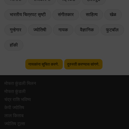
भारतीय चित्रपट सृष्टी
संगीतकार
साहित्य
खेळ
गुन्हेगार
ज्योतिषी
गायक
वैज्ञानिक
फुटबॉल
हॉकी
नायकांना सूचित करणे.
दुरुस्ती करण्यास सांगणे.
मोफत कुंडली मिलन
मोफत कुंडली
चंद्र राशि भविष्य
केपी ज्योतिष
लाल किताब
ज्योतिष टूल्स