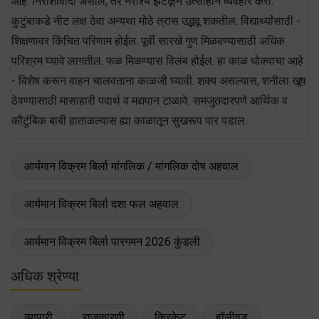
आहे. निराशावादी असाल, तर नैराश्य झटकून उत्साहाने व्यवहार करा.
कुटुंबाकडे नीट लक्ष ठेवा अन्यथा मोठे त्रास उद्भवू शकतील. विद्यार्थ्यांसाठी -
शिक्षणावर किंचित परिणाम होईल. पूर्वी सारखे गुण मिळवण्यासाठी अधिक
परिश्रम घ्यावे लागतील. फळ मिळण्यास विलंब होईल. हा काळ धोक्याचा आहे
- विशेष करून वाहन चालवताना काळजी घ्यावी. शक्य असल्यास, शनीला खूष
ठेवण्यासाठी मासाहारी पदार्थ व मद्यपान टाळावे. समजुतदारपणे आर्थिक व
कौटुंबिक बाबी हाताळल्यास ह्या काळातून सुखरूप पार पडाल.
आर्यमान विक्रम बिर्ला मांगलिक / मांगलिक दोष अहवाल
आर्यमान विक्रम बिर्ला दशा फल अहवाल
आर्यमान विक्रम बिर्ला पारगमन 2026 कुंडली
अधिक श्रेण्या
व्यापारी
राजकारणी
क्रिकेट
हॉलीवुड