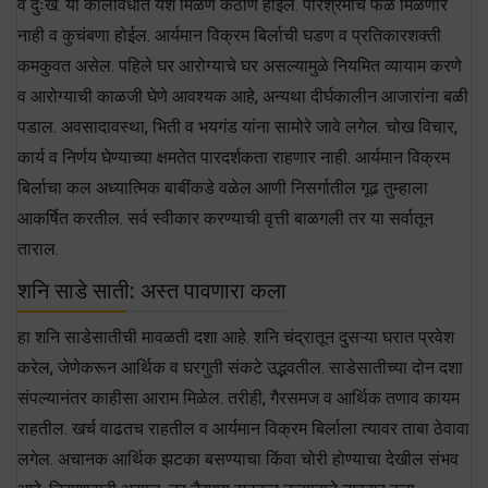
व दुःखं. या कालावधीत यश मिळणे कठीण होईल. परिश्रमांचे फळ मिळणार
नाही व कुचंबणा होईल. आर्यमान विक्रम बिर्लाची घडण व प्रतिकारशक्ती
कमकुवत असेल. पहिले घर आरोग्याचे घर असल्यामुळे नियमित व्यायाम करणे
व आरोग्याची काळजी घेणे आवश्यक आहे, अन्यथा दीर्घकालीन आजारांना बळी
पडाल. अवसादावस्था, भिती व भयगंड यांना सामोरे जावे लगेल. चोख विचार,
कार्य व निर्णय घेण्याच्या क्षमतेत पारदर्शकता राहणार नाही. आर्यमान विक्रम
बिर्लाचा कल अध्यात्मिक बाबींकडे वळेल आणी निसर्गातील गूढ तुम्हाला
आकर्षित करतील. सर्व स्वीकार करण्याची वृत्ती बाळगली तर या सर्वातून
ताराल.
शनि साडे साती: अस्त पावणारा कला
हा शनि साडेसातीची मावळती दशा आहे. शनि चंद्रातून दुसऱ्या घरात प्रवेश
करेल, जेणेकरून आर्थिक व घरगुती संकटे उद्भवतील. साडेसातीच्या दोन दशा
संपल्यानंतर काहीसा आराम मिळेल. तरीही, गैरसमज व आर्थिक तणाव कायम
राहतील. खर्च वाढतच राहतील व आर्यमान विक्रम बिर्लाला त्यावर ताबा ठेवावा
लगेल. अचानक आर्थिक झटका बसण्याचा किंवा चोरी होण्याचा देखील संभव