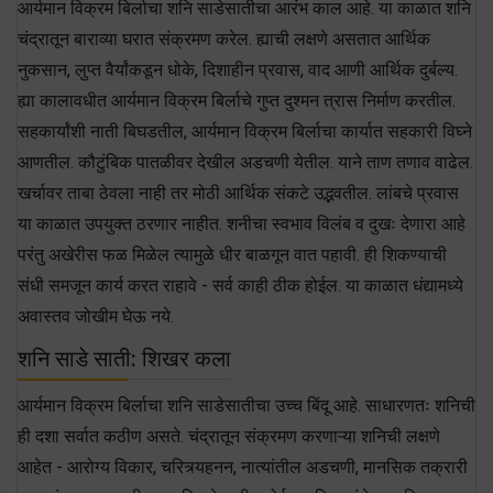
आर्यमान विक्रम बिर्लाचा शनि साडेसातीचा आरंभ काल आहे. या काळात शनि
चंद्रातून बाराव्या घरात संक्रमण करेल. ह्याची लक्षणे असतात आर्थिक
नुकसान, लुप्त वैर्यांकडून धोके, दिशाहीन प्रवास, वाद आणी आर्थिक दुर्बल्य.
ह्या कालावधीत आर्यमान विक्रम बिर्लाचे गुप्त दुश्मन त्रास निर्माण करतील.
सहकार्यांशी नाती बिघडतील, आर्यमान विक्रम बिर्लाचा कार्यात सहकारी विघ्ने
आणतील. कौटुंबिक पातळीवर देखील अडचणी येतील. याने ताण तणाव वाढेल.
खर्चावर ताबा ठेवला नाही तर मोठी आर्थिक संकटे उद्भवतील. लांबचे प्रवास
या काळात उपयुक्त ठरणार नाहीत. शनीचा स्वभाव विलंब व दुखः देणारा आहे
परंतु अखेरीस फळ मिळेल त्यामुळे धीर बाळगून वात पहावी. ही शिकण्याची
संधी समजून कार्य करत राहावे - सर्व काही ठीक होईल. या काळात धंद्यामध्ये
अवास्तव जोखीम घेऊ नये.
शनि साडे साती: शिखर कला
आर्यमान विक्रम बिर्लाचा शनि साडेसातीचा उच्च बिंदू आहे. साधारणतः शनिची
ही दशा सर्वात कठीण असते. चंद्रातून संक्रमण करणाऱ्या शनिची लक्षणे
आहेत - आरोग्य विकार, चरित्र्यहनन, नात्यांतील अडचणी, मानसिक तक्रारी