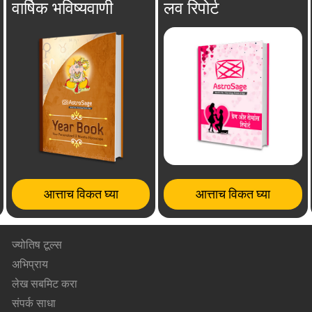
वार्षिक भविष्यवाणी
लव रिपोर्ट
आत्ताच विकत घ्या
आत्ताच विकत घ्या
ज्योतिष टूल्स
अभिप्राय
लेख सबमिट करा
संपर्क साधा