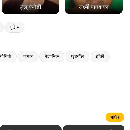
लुलू केनेडी
लक्ष्मी पानबाका
पुढे »
्योतिषी
गायक
वैज्ञानिक
फुटबॉल
हॉकी
अधिक