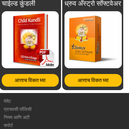
चाईल्ड कुंडली
ध्रुव अ‍ॅस्ट्रो सॉफ्टवेअर
आत्ताच विकत घ्या
आत्ताच विकत घ्या
पेमेंट
प्रायवसी पॉलिसी
नियम आणि अटी
सपोर्ट