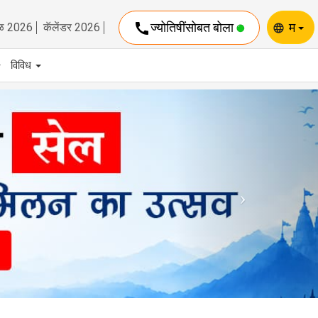
call
ज्योतिषींसोबत बोला
म
ळ 2026
कॅलेंडर 2026
language
विविध
Next