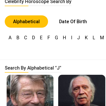
Celebrity Horoscope Search By
Alphabetical
Date Of Birth
A
B
C
D
E
F
G
H
I
J
K
L
M
Search By Alphabetical "J"