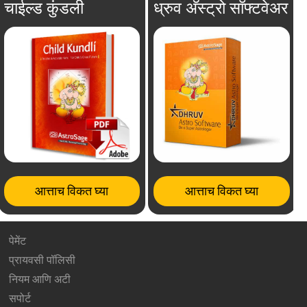
चाईल्ड कुंडली
ध्रुव अ‍ॅस्ट्रो सॉफ्टवेअर
आत्ताच विकत घ्या
आत्ताच विकत घ्या
पेमेंट
प्रायवसी पॉलिसी
नियम आणि अटी
सपोर्ट