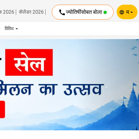
call
ज्योतिषींसोबत बोला
म
ळ 2026
कॅलेंडर 2026
language
विविध
Next