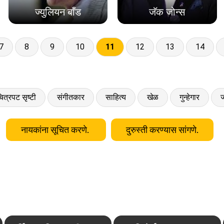
ज्युलियन बाँड
जॅक जोन्स
7
8
9
10
11
12
13
14
ित्रपट सृष्टी
संगीतकार
साहित्य
खेळ
गुन्हेगार
ज
नायकांना सूचित करणे.
दुरुस्ती करण्यास सांगणे.