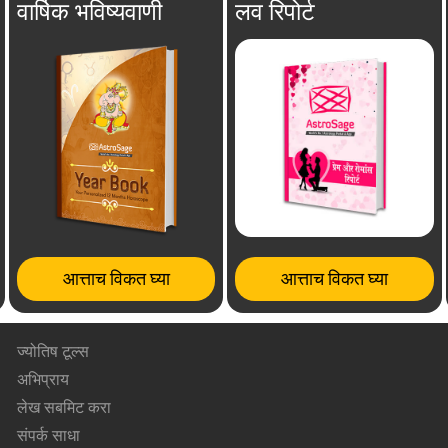
वार्षिक भविष्यवाणी
लव रिपोर्ट
आत्ताच विकत घ्या
आत्ताच विकत घ्या
ज्योतिष टूल्स
अभिप्राय
लेख सबमिट करा
संपर्क साधा