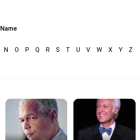
Name
N
O
P
Q
R
S
T
U
V
W
X
Y
Z