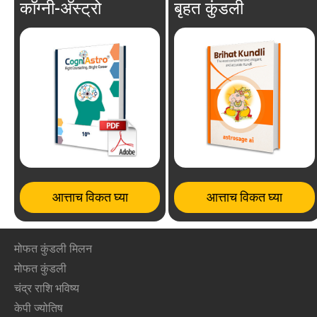
कॉग्नी-अ‍ॅस्ट्रो
बृहत कुंडली
आत्ताच विकत घ्या
आत्ताच विकत घ्या
मोफत कुंडली मिलन
मोफत कुंडली
चंद्र राशि भविष्य
केपी ज्योतिष