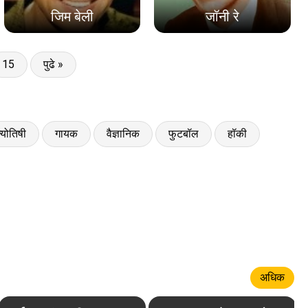
जिम बेली
जॉनी रे
15
पुढे »
्योतिषी
गायक
वैज्ञानिक
फुटबॉल
हॉकी
अधिक