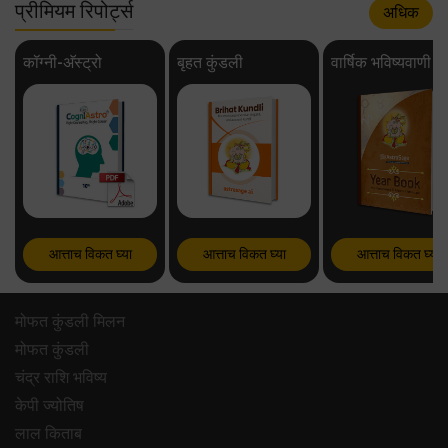
प्रीमियम रिपोर्ट्स
अधिक
कॉग्नी-अ‍ॅस्ट्रो
बृहत कुंडली
वार्षिक भविष्यवाणी
आत्ताच विकत घ्या
आत्ताच विकत घ्या
आत्ताच विकत घ्या
मोफत कुंडली मिलन
मोफत कुंडली
चंद्र राशि भविष्य
केपी ज्योतिष
लाल किताब