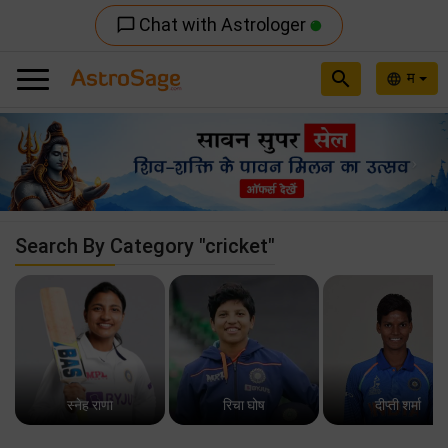
Chat with Astrologer
chat_bubble_outline
search
म
language
Previous
Nex
Search By Category "cricket"
स्नेह राणा
रिचा घोष
दीप्ती शर्मा