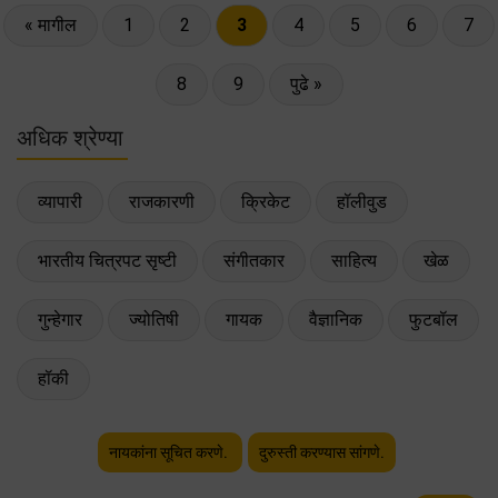
« मागील
1
2
3
4
5
6
7
8
9
पुढे »
अधिक श्रेण्या
व्यापारी
राजकारणी
क्रिकेट
हॉलीवुड
भारतीय चित्रपट सृष्टी
संगीतकार
साहित्य
खेळ
गुन्हेगार
ज्योतिषी
गायक
वैज्ञानिक
फुटबॉल
हॉकी
नायकांना सूचित करणे.
दुरुस्ती करण्यास सांगणे.