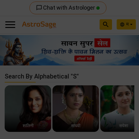
Chat with Astrologer
chat_bubble_outline
search
म
language
Previous
Nex
Search By Alphabetical "S"
शालिनी
सांघवी
सयेशा