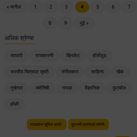
« मागील
1
2
3
4
5
6
7
8
9
पुढे »
अधिक श्रेण्या
व्यापारी
राजकारणी
क्रिकेट
हॉलीवुड
भारतीय चित्रपट सृष्टी
संगीतकार
साहित्य
खेळ
गुन्हेगार
ज्योतिषी
गायक
वैज्ञानिक
फुटबॉल
हॉकी
नायकांना सूचित करणे.
दुरुस्ती करण्यास सांगणे.