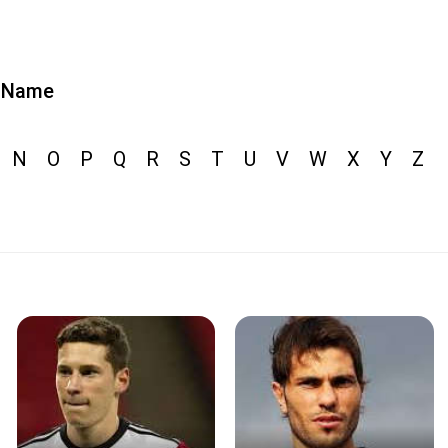
Name
N
O
P
Q
R
S
T
U
V
W
X
Y
Z