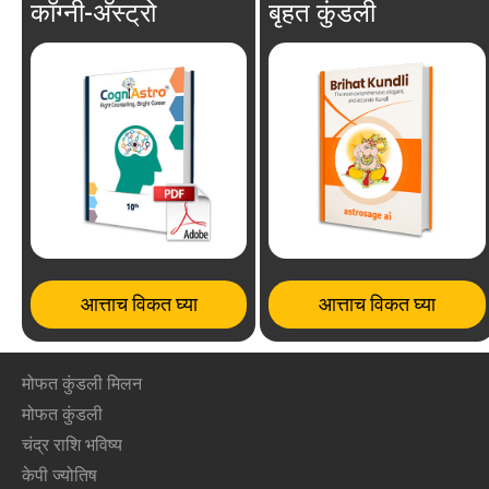
कॉग्नी-अ‍ॅस्ट्रो
बृहत कुंडली
आत्ताच विकत घ्या
आत्ताच विकत घ्या
मोफत कुंडली मिलन
मोफत कुंडली
चंद्र राशि भविष्य
केपी ज्योतिष