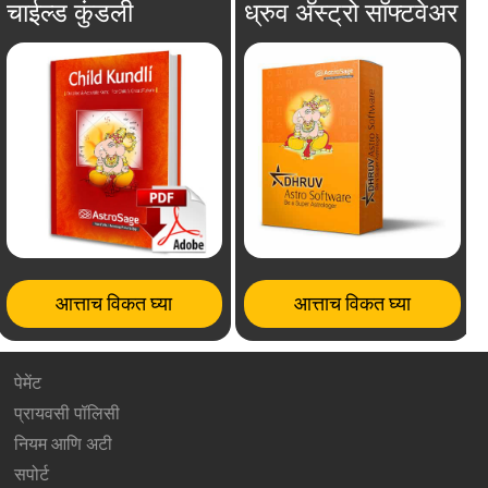
चाईल्ड कुंडली
ध्रुव अ‍ॅस्ट्रो सॉफ्टवेअर
आत्ताच विकत घ्या
आत्ताच विकत घ्या
पेमेंट
प्रायवसी पॉलिसी
नियम आणि अटी
सपोर्ट