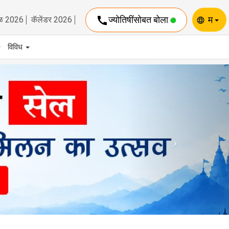
call
ज्योतिषींसोबत बोला
म
ळ 2026
कॅलेंडर 2026
language
विविध
Next