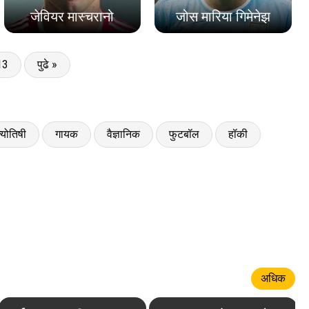
जेवियर मास्चरानो
जोस मारिया गिमेनेझ
13
पुढे »
्योतिषी
गायक
वैज्ञानिक
फुटबॉल
हॉकी
अधिक