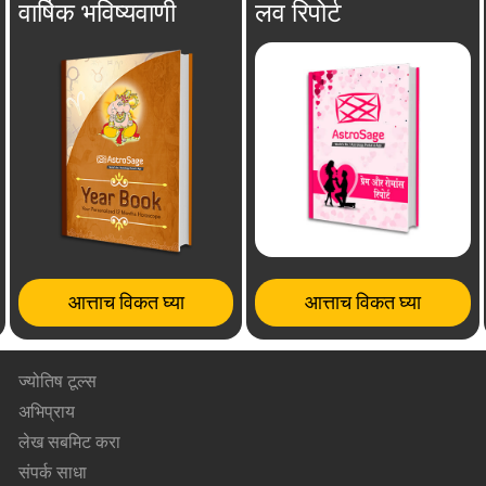
वार्षिक भविष्यवाणी
लव रिपोर्ट
आत्ताच विकत घ्या
आत्ताच विकत घ्या
ज्योतिष टूल्स
अभिप्राय
लेख सबमिट करा
संपर्क साधा