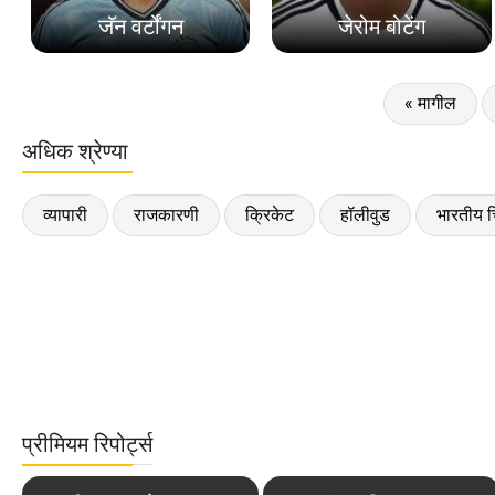
जॅन वर्टोंगन
जेरोम बोटेंग
« मागील
अधिक श्रेण्या
व्यापारी
राजकारणी
क्रिकेट
हॉलीवुड
भारतीय च
प्रीमियम रिपोर्ट्स