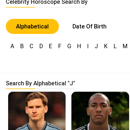
Celebrity Horoscope Search By
Alphabetical
Date Of Birth
A
B
C
D
E
F
G
H
I
J
K
L
M
Search By Alphabetical "J"