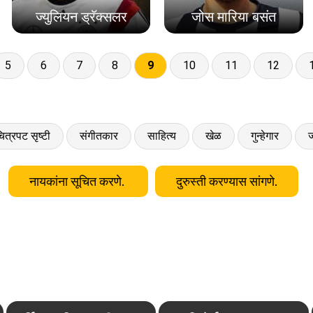
ज्युलियन ड्रॅक्सलर
जोस मारिया बसंत
5
6
7
8
9
10
11
12
ित्रपट सृष्टी
संगीतकार
साहित्य
खेळ
गुन्हेगार
ज
नायकांना सूचित करणे.
दुरुस्ती करण्यास सांगणे.