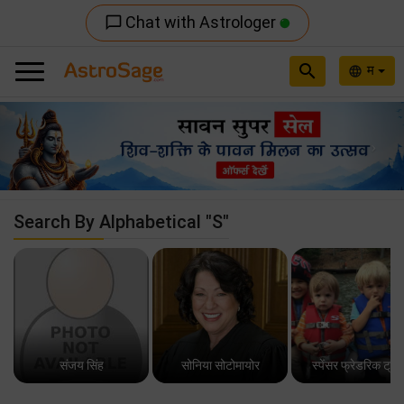
Chat with Astrologer
chat_bubble_outline
search
म
language
Previous
Nex
Search By Alphabetical "S"
संजय सिंह
सोनिया सोटोमायोर
स्पेंसर फ्रेडरिक ट्रम्