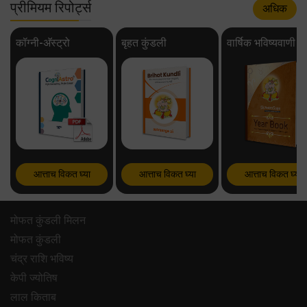
प्रीमियम रिपोर्ट्स
अधिक
कॉग्नी-अ‍ॅस्ट्रो
बृहत कुंडली
वार्षिक भविष्यवाणी
आत्ताच विकत घ्या
आत्ताच विकत घ्या
आत्ताच विकत घ्या
मोफत कुंडली मिलन
मोफत कुंडली
चंद्र राशि भविष्य
केपी ज्योतिष
लाल किताब