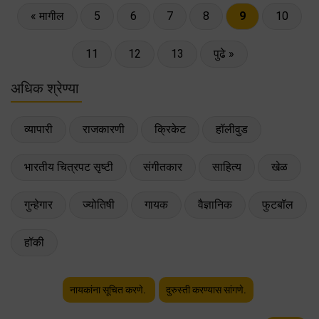
« मागील
5
6
7
8
9
10
11
12
13
पुढे »
अधिक श्रेण्या
व्यापारी
राजकारणी
क्रिकेट
हॉलीवुड
भारतीय चित्रपट सृष्टी
संगीतकार
साहित्य
खेळ
गुन्हेगार
ज्योतिषी
गायक
वैज्ञानिक
फुटबॉल
हॉकी
नायकांना सूचित करणे.
दुरुस्ती करण्यास सांगणे.