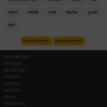
गुन्हेगार
ज्योतिषी
गायक
वैज्ञानिक
फुटबॉल
हॉकी
नायकांना सूचित करणे.
दुरुस्ती करण्यास सांगणे.
मोफत कुंडली मिलन
मोफत कुंडली
चंद्र राशि भविष्य
केपी ज्योतिष
लाल किताब
ज्योतिष टूल्स
अभिप्राय
लेख सबमिट करा