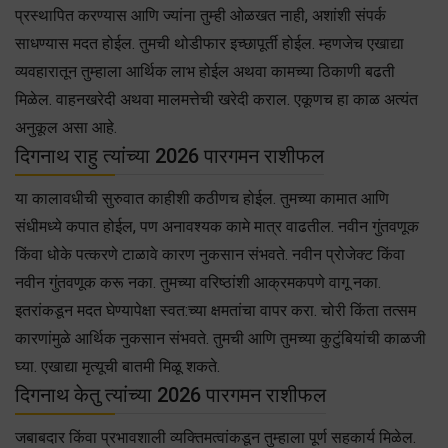
प्रस्थापित करण्यास आणि ज्यांना तुम्ही ओळखत नाही, अशांशी संपर्क
साधण्यास मदत होईल. तुमची थोडीफार इच्छापूर्ती होईल. म्हणजेच एखाद्या
व्यवहारातून तुम्हाला आर्थिक लाभ होईल अथवा कामच्या ठिकाणी बढती
मिळेल. वाहनखरेदी अथवा मालमत्तेची खरेदी कराल. एकूणच हा काळ अत्यंत
अनुकूल असा आहे.
दिगनाथ राहु त्यांच्या 2026 पारगमन राशीफल
या कालावधीची सुरुवात काहीशी कठीणच होईल. तुमच्या कामात आणि
संधीमध्ये कपात होईल, पण अनावश्यक कामे मात्र वाढतील. नवीन गुंतवणूक
किंवा धोके पत्करणे टाळावे कारण नुकसान संभवते. नवीन प्रोजेक्ट किंवा
नवीन गुंतवणूक करू नका. तुमच्या वरिष्ठांशी आक्रमकपणे वागू नका.
इतरांकडून मदत घेण्यापेक्षा स्वत:च्या क्षमतांचा वापर करा. चोरी किंता तत्सम
कारणांमुळे आर्थिक नुकसान संभवते. तुमची आणि तुमच्या कुटुंबियांची काळजी
घ्या. एखाद्या मृत्यूची बातमी मिळू शकते.
दिगनाथ केतु त्यांच्या 2026 पारगमन राशीफल
जबाबदार किंवा प्रभावशाली व्यक्तिमत्वांकडून तुम्हाला पूर्ण सहकार्य मिळेल.