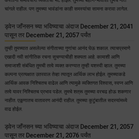
करताना समविचारी व्यक्तींची भेट होईल. तुमच्या बहीण-भावांशी तुमचे नाते
चांगले राहील. पण तुमच्या भावंडांना काही समस्यांचा सामना करावा लागेल.
ड्वेन जाँनसन च्या भविष्याचा अंदाज December 21, 2041
पासून तर December 21, 2057 पर्यंत
तुम्ही तुमच्यात असलेल्या संगीताच्या गुणांचा आनंद घेऊ शकाल. त्याचप्रमाणे
एखादी नवी सांगीतिक रचना सुचण्याचीही शक्यता आहे. कामाशी आणि
समाजाशी संबंधित तुमची तत्वे व्यक्त करण्यात तुम्ही यशस्वी व्हाल. तुमच्या
कल्पना प्रत्यक्षात उतरवाल तेव्हा त्यातून आर्थिक लाभ होईल. तुमच्याकडे
आर्थिक आवक निश्चितच वाढेल आणि त्यामुळे व्यक्तिगत विश्वास, स्वप्न आणि
तत्वे यावर निश्चितच प्रभाव पडेल. तुमचे शत्रू तुमच्या वरचढ होऊ शकणार
नाहीत. एकूणातच वातावरण आनंदी राहील. तुमच्या कुटुंबातील सदस्यांमध्ये
वाढ होईल.
ड्वेन जाँनसन च्या भविष्याचा अंदाज December 21, 2057
पासून तर December 21, 2076 पर्यंत