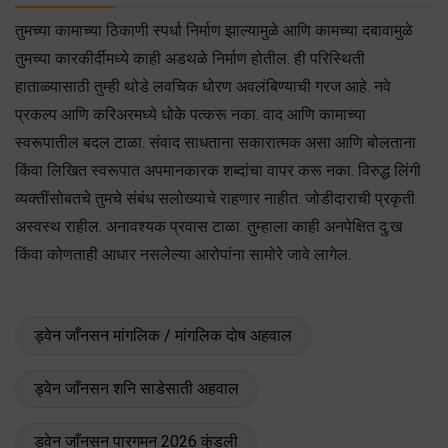
तुमच्या कामाच्या ठिकाणी स्पर्धा निर्माण झाल्यामुळे आणि कामच्या दबावामुळे
तुमच्या कारकीर्दीमध्ये काही अडथळे निर्माण होतील. ही परिस्थिती
हाताळ्यासाठी तुम्ही थोडे लवचिक धोरण अवलंबिण्याची गरज आहे. नवे
प्रकल्प आणि करिअरमध्ये धोके पत्करू नका. वाद आणि कामाच्या
स्वरूपातील बदल टाळा. संवाद साधताना सकारात्मक असा आणि बोलताना
किंवा लिखित स्वरूपात अपमानकारक शब्दांचा वापर करू नका. विरुद्ध लिंगी
व्यक्तींसोबतचे तुमचे संबंध सलोख्याचे राहणार नाहीत. जोडीदाराची प्रकृती
अस्वस्थ राहील. अनावश्यक प्रवास टाळा. तुम्हाला काही अनपेक्षित दु:ख
किंवा कोणताही आधार नसलेल्या आरोपांना सामोरे जावे लागेल.
ड्वेन जाँनसन मांगलिक / मांगलिक दोष अहवाल
ड्वेन जाँनसन शनि साडेसाती अहवाल
ड्वेन जाँनसन पारगमन 2026 कुंडली