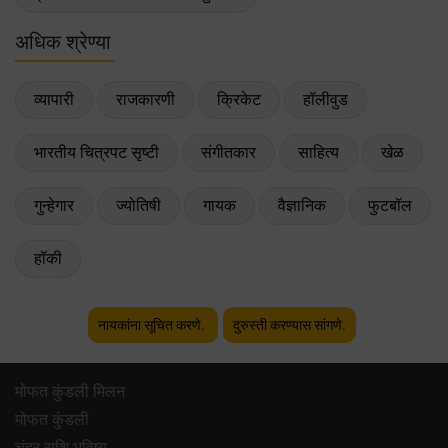
अधिक श्रेण्या
व्यापारी
राजकारणी
क्रिकेट
हॉलीवुड
भारतीय चित्रपट सृष्टी
संगीतकार
साहित्य
खेळ
गुन्हेगार
ज्योतिषी
गायक
वैज्ञानिक
फुटबॉल
हॉकी
नायकांना सूचित करणे.
दुरुस्ती करण्यास सांगणे.
मोफत कुंडली मिलन
मोफत कुंडली
चंद्र राशि भविष्य