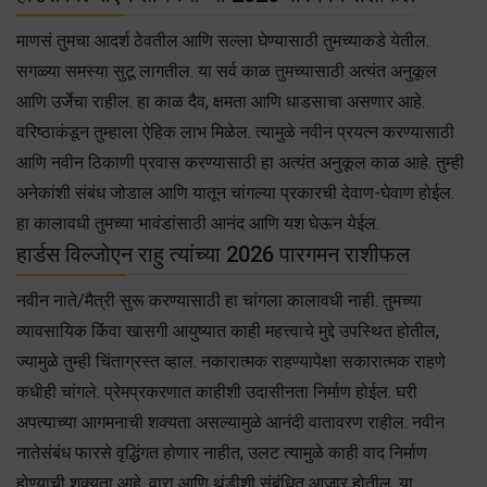
माणसं तुमचा आदर्श ठेवतील आणि सल्ला घेण्यासाठी तुमच्याकडे येतील.
सगळ्या समस्या सुटू लागतील. या सर्व काळ तुमच्यासाठी अत्यंत अनुकूल
आणि उर्जेचा राहील. हा काळ दैव, क्षमता आणि धाडसाचा असणार आहे.
वरिष्ठाकंडून तुम्हाला ऐहिक लाभ मिळेल. त्यामुळे नवीन प्रयत्न करण्यासाठी
आणि नवीन ठिकाणी प्रवास करण्यासाठी हा अत्यंत अनुकूल काळ आहे. तुम्ही
अनेकांशी संबंध जोडाल आणि यातून चांगल्या प्रकारची देवाण-घेवाण होईल.
हा कालावधी तुमच्या भावंडांसाठी आनंद आणि यश घेऊन येईल.
हार्डस विल्जोएन राहु त्यांच्या 2026 पारगमन राशीफल
नवीन नाते/मैत्री सुरू करण्यासाठी हा चांगला कालावधी नाही. तुमच्या
व्यावसायिक किंवा खासगी आयुष्यात काही महत्त्वाचे मुद्दे उपस्थित होतील,
ज्यामुळे तुम्ही चिंताग्रस्त व्हाल. नकारात्मक राहण्यापेक्षा सकारात्मक राहणे
कधीही चांगले. प्रेमप्रकरणात काहीशी उदासीनता निर्माण होईल. घरी
अपत्याच्या आगमनाची शक्यता असल्यामुळे आनंदी वातावरण राहील. नवीन
नातेसंबंध फारसे वृद्धिंगत होणार नाहीत, उलट त्यामुळे काही वाद निर्माण
होण्याची शक्यता आहे. वारा आणि थंडीशी संबंधित आजार होतील. या