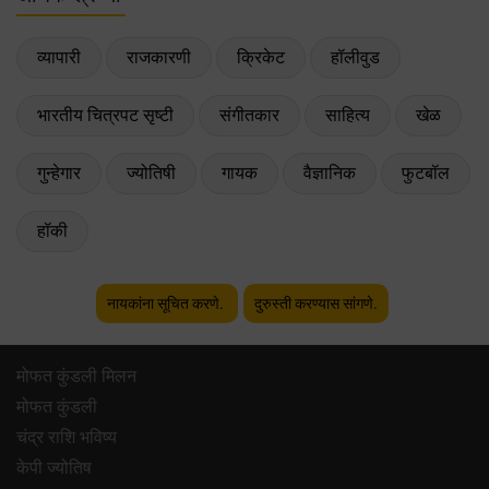
व्यापारी
राजकारणी
क्रिकेट
हॉलीवुड
भारतीय चित्रपट सृष्टी
संगीतकार
साहित्य
खेळ
गुन्हेगार
ज्योतिषी
गायक
वैज्ञानिक
फुटबॉल
हॉकी
नायकांना सूचित करणे.
दुरुस्ती करण्यास सांगणे.
मोफत कुंडली मिलन
मोफत कुंडली
चंद्र राशि भविष्य
केपी ज्योतिष