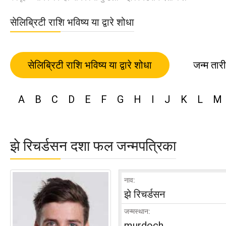
सेलिब्रिटी राशि भविष्य या द्वारे शोधा
सेलिब्रिटी राशि भविष्य या द्वारे शोधा
जन्म तार
A
B
C
D
E
F
G
H
I
J
K
L
M
झे रिचर्डसन दशा फल जन्मपत्रिका
नाव:
झे रिचर्डसन
जन्मस्थान:
murdoch