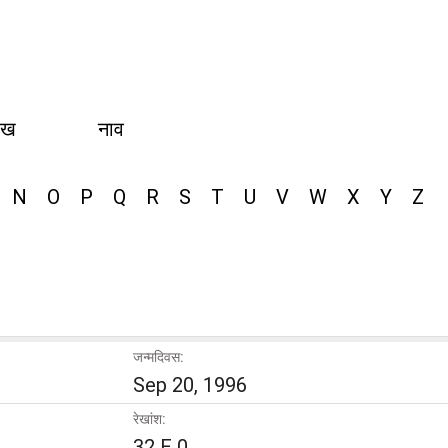
ीख
नाव
N
O
P
Q
R
S
T
U
V
W
X
Y
Z
जन्मदिवस:
Sep 20, 1996
रेखांश:
32 E 0