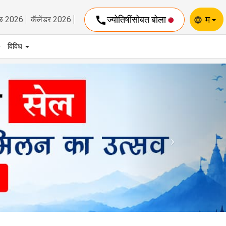
call
ज्योतिषींसोबत बोला
म
ळ 2026
कॅलेंडर 2026
language
विविध
Next