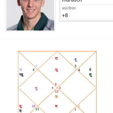
काल विभाग:
+8