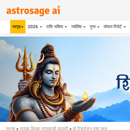
स्वगृह
2026
राशि भविष्य
ज्योतिष
गुप्त
मोफत रिपोर्ट
Previous
स्वगृह
»
नायक किव्हा नायकांची कुंडली
»
झे रिचर्डसन दशा फल