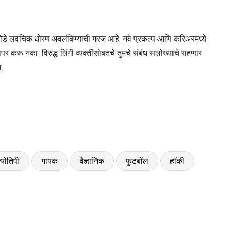
म्ही थोडे लवचिक धोरण अवलंबिण्याची गरज आहे. नवे प्रकल्प आणि करिअरमध्ये
ू नका. विरुद्ध लिंगी व्यक्तींसोबतचे तुमचे संबंध सलोख्याचे राहणार
.
्योतिषी
गायक
वैज्ञानिक
फुटबॉल
हॉकी