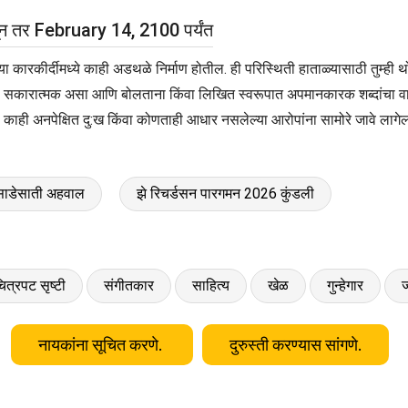
ून तर February 14, 2100 पर्यंत
तुमच्या कारकीर्दीमध्ये काही अडथळे निर्माण होतील. ही परिस्थिती हाताळ्यासाठी तु
सकारात्मक असा आणि बोलताना किंवा लिखित स्वरूपात अपमानकारक शब्दांचा वापर कर
 काही अनपेक्षित दु:ख किंवा कोणताही आधार नसलेल्या आरोपांना सामोरे जावे लागेल
 साडेसाती अहवाल
झे रिचर्डसन पारगमन 2026 कुंडली
ित्रपट सृष्टी
संगीतकार
साहित्य
खेळ
गुन्हेगार
ज
नायकांना सूचित करणे.
दुरुस्ती करण्यास सांगणे.