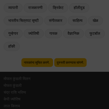
व्यापारी
राजकारणी
क्रिकेट
हॉलीवुड
भारतीय चित्रपट सृष्टी
संगीतकार
साहित्य
खेळ
गुन्हेगार
ज्योतिषी
गायक
वैज्ञानिक
फुटबॉल
हॉकी
नायकांना सूचित करणे.
दुरुस्ती करण्यास सांगणे.
मोफत कुंडली मिलन
मोफत कुंडली
चंद्र राशि भविष्य
केपी ज्योतिष
लाल किताब