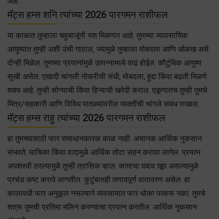
आहे.
मॅट्स हम्स शनि त्यांच्या 2026 पारगमन राशीफल
या काळात तुम्हाला चहुबाजूंनी यश मिळणार आहे. तुमच्या व्यावसायिक
आयुष्यात तुम्ही अशी उंची गाठाल, ज्यामुळे तुम्हाला मोबदला आणि ओळख असे
दोन्ही मिळेल. तुमच्या प्रयत्नांमुळे उत्पन्नामध्ये वाढ होईल. कौटुंबिक आयुष्य
सुखी असेल. एखादी चांगली नोकरीची संधी, मोबदला, हुद्दा किंवा बढती मिळणे
शक्य आहे. तुम्ही सोन्याची किंवा हिऱ्याची खरेदी कराल. एकूणातच तुम्ही तुमचे
मित्र/सहकारी आणि विविध पातळ्यांवरील व्यक्तींची चांगले संबंध राखाल.
मॅट्स हम्स राहु त्यांच्या 2026 पारगमन राशीफल
हा तुमच्यासाठी फार समाधानकारक काळ नाही. अचानक आर्थिक नुकसान
संभवते. याचिका किंवा वादामुळे आर्थिक तोटा सहन करावा लागेल. प्रयत्न
अयशस्वी ठरल्यामुळे तुम्ही त्रासिक व्हाल. कामाचा दबाव खूप असल्यामुळे
प्रचंड कष्ट करावे लागतील. कुटुंबातही तणावपूर्ण वातावरण असेल. हा
कालावधी फार अनुकूल नसल्याने व्यवसायात फार धोका पत्करू नका. तुमचे
शत्रू तुमची प्रतिमा मलिन करण्याचा प्रयत्न करतील. आर्थिक नुकसान