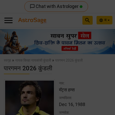
Chat with Astrologer
chat_bubble_outline
search
म
language
Previous
Nex
»
»
स्वगृह
नायक किव्हा नायकांची कुंडली
पारगमन 2026 कुंडली
पारगमन 2026 कुंडली
नाव:
मॅट्स हम्स
जन्मदिवस:
Dec 16, 1988
जन्मवेळ: