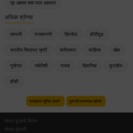
नूर अहमद दशा फल अहवाल
अधिक श्रेण्या
व्यापारी
राजकारणी
क्रिकेट
हॉलीवुड
भारतीय चित्रपट सृष्टी
संगीतकार
साहित्य
खेळ
गुन्हेगार
ज्योतिषी
गायक
वैज्ञानिक
फुटबॉल
हॉकी
नायकांना सूचित करणे.
दुरुस्ती करण्यास सांगणे.
मोफत कुंडली मिलन
मोफत कुंडली