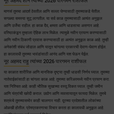
नूर अहमद शनि त्यांच्या 2026 पारगमन राशीफल
माणसं तुमचा आदर्श ठेवतील आणि सल्ला घेण्यासाठी तुमच्याकडे येतील.
सगळ्या समस्या सुटू लागतील. या सर्व काळ तुमच्यासाठी अत्यंत अनुकूल
आणि उर्जेचा राहील. हा काळ दैव, क्षमता आणि धाडसाचा असणार आहे.
वरिष्ठाकंडून तुम्हाला ऐहिक लाभ मिळेल. त्यामुळे नवीन प्रयत्न करण्यासाठी
आणि नवीन ठिकाणी प्रवास करण्यासाठी हा अत्यंत अनुकूल काळ आहे. तुम्ही
अनेकांशी संबंध जोडाल आणि यातून चांगल्या प्रकारची देवाण-घेवाण होईल.
हा कालावधी तुमच्या भावंडांसाठी आनंद आणि यश घेऊन येईल.
नूर अहमद राहु त्यांच्या 2026 पारगमन राशीफल
या काळात शारीरिक आणि मानसिक दृष्ट्या तुम्ही धाडसी निर्णय घ्याल. तुमच्या
नातेवाईकांसाठी हा चांगला काळ आहे. तुमच्या करिअरमध्ये नवीन प्रयत्न करा.
यश निश्चित आहे. काही भौतिक सुखाच्या वस्तू विकत घ्याल. तुम्ही जमीन
आणि यंत्रांची खरेदी कराल. उद्योग आणि व्यवसायातून फायदा मिळेल. तुमचे
शत्रूंचे तुमच्यासमोर काही चालणार नाही. दूरच्या प्रदेशातील लोकांच्या
ओळखी होतील. प्रेमप्रकरणाचा विचार करता हा कालावधी अनुकूल आहे.