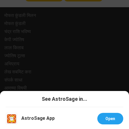
मोफत कुंडली मिलन
मोफत कुंडली
चंद्र राशि भविष्य
केपी ज्योतिष
लाल किताब
ज्योतिष टूल्स
अभिप्राय
लेख सबमिट करा
संपर्क साधा
आमच्या विषयी
पेमेंट
See AstroSage in...
प्रायवसी पॉलिसी
नियम आणि अटी
AstroSage App
Open
सपोर्ट
नोकरी@अस्ट्रोसेज