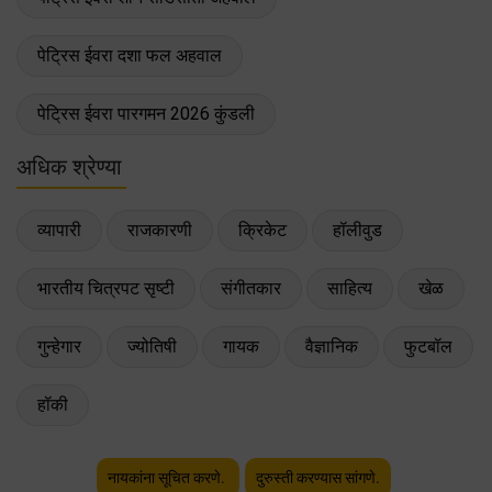
पेट्रिस ईवरा दशा फल अहवाल
पेट्रिस ईवरा पारगमन 2026 कुंडली
अधिक श्रेण्या
व्यापारी
राजकारणी
क्रिकेट
हॉलीवुड
भारतीय चित्रपट सृष्टी
संगीतकार
साहित्य
खेळ
गुन्हेगार
ज्योतिषी
गायक
वैज्ञानिक
फुटबॉल
हॉकी
नायकांना सूचित करणे.
दुरुस्ती करण्यास सांगणे.