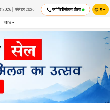
call
ज्योतिषींसोबत बोला
म
ळ 2026
कॅलेंडर 2026
language
विविध
Next