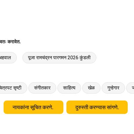
वतः करावेत.
 अहवाल
पूजा रामचंद्रन पारगमन 2026 कुंडली
ित्रपट सृष्टी
संगीतकार
साहित्य
खेळ
गुन्हेगार
ज
नायकांना सूचित करणे.
दुरुस्ती करण्यास सांगणे.