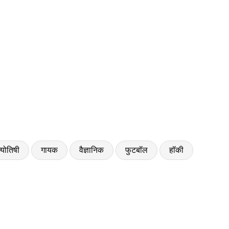
्योतिषी
गायक
वैज्ञानिक
फुटबॉल
हॉकी