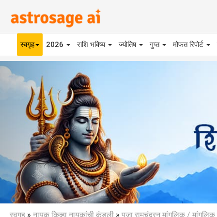
स्वगृह
2026
राशि भविष्य
ज्योतिष
गुप्त
मोफत रिपोर्ट
Previous
स्वगृह
»
नायक किव्हा नायकांची कुंडली
»
पूजा रामचंद्रन मांगलिक / मांगलि