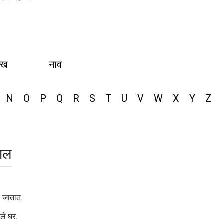
ीख
नाव
N
O
P
Q
R
S
T
U
V
W
X
Y
Z
वाल
े जातात.
ले घर.