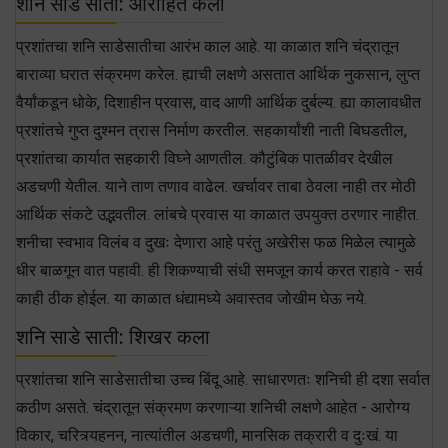
शनि साडे साती: आरोहित कला
प्रशांतचा शनि साडेसातीचा आरंभ काल आहे. या काळात शनि चंद्रातून
बाराव्या घरात संक्रमण करेल. ह्याची लक्षणे असतात आर्थिक नुकसान, लुप्त
वैर्यांकडून धोके, दिशाहीन प्रवास, वाद आणी आर्थिक दुर्बल्य. ह्या कालावधीत
प्रशांतचे गुप्त दुश्मन त्रास निर्माण करतील. सहकार्यांशी नाती बिघडतील,
प्रशांतचा कार्यात सहकारी विघ्ने आणतील. कौटुंबिक पातळीवर देखील
अडचणी येतील. याने ताण तणाव वाढेल. खर्चावर ताबा ठेवला नाही तर मोठी
आर्थिक संकटे उद्भवतील. लांबचे प्रवास या काळात उपयुक्त ठरणार नाहीत.
शनीचा स्वभाव विलंब व दुखः देणारा आहे परंतु अखेरीस फळ मिळेल त्यामुळे
धीर बाळगून वात पहावी. ही शिकण्याची संधी समजून कार्य करत राहावे - सर्व
काही ठीक होईल. या काळात धंद्यामध्ये अवास्तव जोखीम घेऊ नये.
शनि साडे साती: शिखर कला
प्रशांतचा शनि साडेसातीचा उच्च बिंदू आहे. साधारणतः शनिची ही दशा सर्वात
कठीण असते. चंद्रातून संक्रमण करणाऱ्या शनिची लक्षणे आहेत - आरोग्य
विकार, चरित्र्यहनन, नात्यांतील अडचणी, मानसिक तक्रारी व दुःखं. या