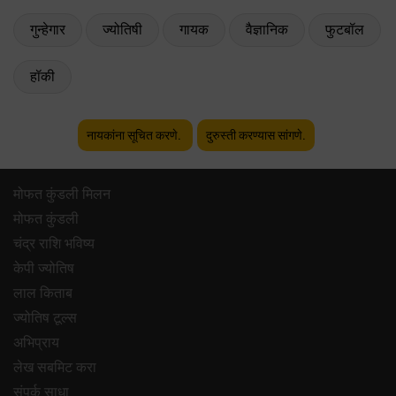
गुन्हेगार
ज्योतिषी
गायक
वैज्ञानिक
फुटबॉल
हॉकी
नायकांना सूचित करणे.
दुरुस्ती करण्यास सांगणे.
मोफत कुंडली मिलन
मोफत कुंडली
चंद्र राशि भविष्य
केपी ज्योतिष
लाल किताब
ज्योतिष टूल्स
अभिप्राय
लेख सबमिट करा
संपर्क साधा