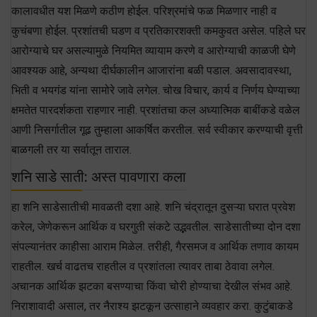
कालावधीत यश मिळणे कठीण होईल. परिश्रमांचे फळ मिळणार नाही व
कुचंबणा होईल. प्रशांतची घडण व प्रतिकारशक्ती कमकुवत असेल. पहिले घर
आरोग्याचे घर असल्यामुळे नियमित व्यायाम करणे व आरोग्याची काळजी घेणे
आवश्यक आहे, अन्यथा दीर्घकालीन आजारांना बळी पडाल. अवसादावस्था,
भिती व भयगंड यांना सामोरे जावे लगेल. चोख विचार, कार्य व निर्णय घेण्याच्या
क्षमतेत पारदर्शकता राहणार नाही. प्रशांतचा कल अध्यात्मिक बाबींकडे वळेल
आणी निसर्गातील गूढ तुम्हाला आकर्षित करतील. सर्व स्वीकार करण्याची वृत्ती
बाळगली तर या सर्वातून ताराल.
शनि साडे साती: अस्त पावणारा कला
हा शनि साडेसातीची मावळती दशा आहे. शनि चंद्रातून दुसऱ्या घरात प्रवेश
करेल, जेणेकरून आर्थिक व घरगुती संकटे उद्भवतील. साडेसातीच्या दोन दशा
संपल्यानंतर काहीसा आराम मिळेल. तरीही, गैरसमज व आर्थिक तणाव कायम
राहतील. खर्च वाढतच राहतील व प्रशांतला त्यावर ताबा ठेवावा लगेल.
अचानक आर्थिक झटका बसण्याचा किंवा चोरी होण्याचा देखील संभव आहे.
निराशावादी असाल, तर नैराश्य झटकून उत्साहाने व्यवहार करा. कुटुंबाकडे