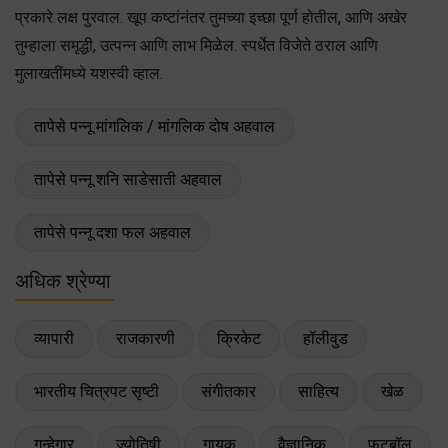
प्रकारे लक्ष पुरवाल. खूप कष्टांनंतर तुमच्या इच्छा पूर्ण होतील, आणि अखेर
तुम्हाला समृद्धी, उत्पन्न आणि लाभ मिळेल. स्पर्धेत विजेते ठराल आणि
मुलाखतींमध्ये यशस्वी व्हाल.
तापेसे पन्नू मांगलिक / मांगलिक दोष अहवाल
तापेसे पन्नू शनि साडेसाती अहवाल
तापेसे पन्नू दशा फल अहवाल
अधिक श्रेण्या
व्यापारी
राजकारणी
क्रिकेट
हॉलीवुड
भारतीय चित्रपट सृष्टी
संगीतकार
साहित्य
खेळ
गुन्हेगार
ज्योतिषी
गायक
वैज्ञानिक
फुटबॉल