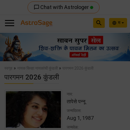
Chat with Astrologer
chat_bubble_outline
search
म
language
Previous
Nex
»
»
स्वगृह
नायक किव्हा नायकांची कुंडली
पारगमन 2026 कुंडली
पारगमन 2026 कुंडली
नाव:
तापेसे पन्नू
जन्मदिवस:
Aug 1, 1987
जन्मवेळ: