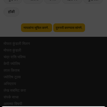
हॉकी
नायकांना सूचित करणे.
दुरुस्ती करण्यास सांगणे.
मोफत कुंडली मिलन
मोफत कुंडली
चंद्र राशि भविष्य
केपी ज्योतिष
लाल किताब
ज्योतिष टूल्स
अभिप्राय
लेख सबमिट करा
संपर्क साधा
आमच्या विषयी