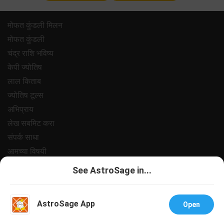
मोफत कुंडली मिलन
मोफत कुंडली
चंद्र राशि भविष्य
केपी ज्योतिष
लाल किताब
ज्योतिष टूल्स
अभिप्राय
लेख सबमिट करा
संपर्क साधा
आमच्या विषयी
पेमेंट
See AstroSage in...
प्रायवसी पॉलिसी
नियम आणि अटी
AstroSage App
Open
सपोर्ट
नोकरी@अस्ट्रोसेज