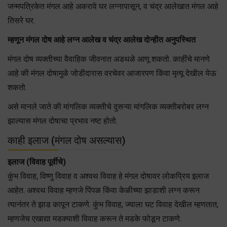
जन्मपत्रिकेत मंगल आहे अकरावे घर लग्नापासून, व चंद्र आलेखात मंगल आहे
तिसरे घर.
म्हणून मंगल दोष आहे लग्न आलेख व चंद्र आलेख दोन्हीत अनुपस्थित
मंगल दोष व्यक्तीच्या वैवाहिक जीवनात अडथळे आणू शकतो. काहींचे मानणे
आहे की मंगल दोषामुळे जोडीदारास वरचेवर आजारपण किंवा मृत्यू देखील येऊ
शकतो.
असे मानले जाते की मांगलिक व्यक्तीचे दुसऱ्या मांगलिक व्यक्तीबरोबर लग्न
झाल्यास मंगल दोषाचा प्रभाव नष्ट होतो.
काही इलाज (मंगल दोष असल्यास)
इलाज (विवाह पूर्वीचे)
कुंभ विवाह, विष्णु विवाह व अश्वथ विवाह हे मंगल दोषावर लोकप्रिय इलाज
आहेत. अश्वथ विवाह म्हणजे पिंपळ किंवा केळीच्या झाडाशी लग्न करून
त्यानंतर ते झाड कापून टाकणे. कुंभ विवाह, ज्याला घट विवाह देखील म्हणतात,
म्हणजेच एखाद्या मडक्याशी विवाह करून ते मडके फोडून टाकणे.