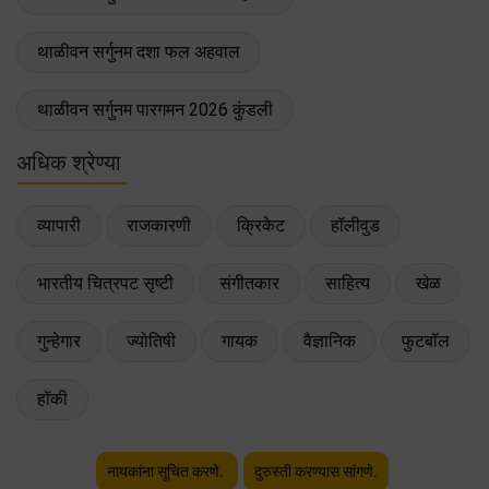
थाळीवन सर्गुनम दशा फल अहवाल
थाळीवन सर्गुनम पारगमन 2026 कुंडली
अधिक श्रेण्या
व्यापारी
राजकारणी
क्रिकेट
हॉलीवुड
भारतीय चित्रपट सृष्टी
संगीतकार
साहित्य
खेळ
गुन्हेगार
ज्योतिषी
गायक
वैज्ञानिक
फुटबॉल
हॉकी
नायकांना सूचित करणे.
दुरुस्ती करण्यास सांगणे.