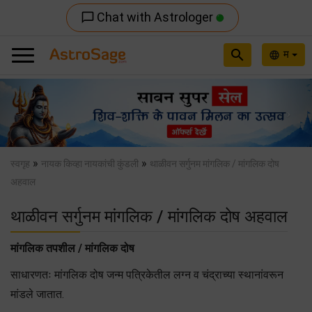
Chat with Astrologer
chat_bubble_outline
search
म
language
Previous
Nex
»
»
स्वगृह
नायक किव्हा नायकांची कुंडली
थाळीवन सर्गुनम मांगलिक / मांगलिक दोष
अहवाल
थाळीवन सर्गुनम मांगलिक / मांगलिक दोष अहवाल
मांगलिक तपशील / मांगलिक दोष
साधारणतः मांगलिक दोष जन्म पत्रिकेतील लग्न व चंद्राच्या स्थानांवरून
मांडले जातात.