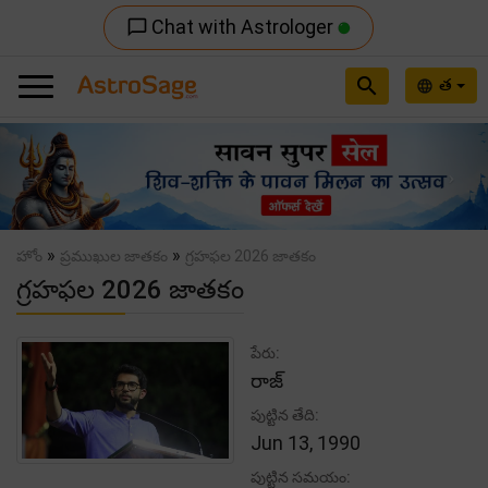
Chat with Astrologer
chat_bubble_outline
search
త
language
Previous
Nex
»
»
హోం
ప్రముఖుల జాతకం
గ్రహఫల 2026 జాతకం
గ్రహఫల 2026 జాతకం
పేరు:
రాజ్
పుట్టిన తేది:
Jun 13, 1990
పుట్టిన సమయం: