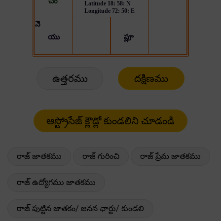
ఉత్తరము
దక్షిణము
రాజ్ జాతకము
రాజ్ గురించి
రాజ్ ప్రేమ జాతకము
రాజ్ ఉద్యోగము జాతకము
రాజ్ పుట్టిన జాతకం/ జనన ఛార్టు/ కుండలి