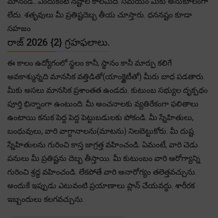
మానండి.. ఎందుకంటే నష్టాల కాలమిది. సమయం మీకు అనుకూలంగా
లేదు. శతృవులు మీ ప్రతిష్టదెబ్బ తీయ చూస్తారు. ధననష్టం కూడా
సహజం
రాజ్ 2026 {2} గ్రహఫలాలు.
ఈ కాలం ఉద్యోగంలో స్థలం కానీ, స్థానం కానీ మార్పు కలిగే
అవకాశ్మున్నది మానసిక వత్తిడితో(యాంక్జైటీతో) మీరు బాధ పడతారు.
మీకు అసలు మానసిక ప్రశాంతత ఉండదు. కుటుంబ సభ్యుల దృక్పథం
పూర్తి భిన్నాంగా ఉంటుంది. మీ అంచనాలకు వ్యతిరేకంగా ఫలితాలు
ఉంటాయి కనుక పెద్ద పెద్ద పెట్టుబడులకు పోకండి. మీ స్నేహితులు,
బంధువులు, వారి వాగ్దానాలను(మాటను) నిలబెట్టుకోరు. మీ దుష్ట
స్నేహితులను గురించి కాస్త జాగ్రత్త వహించండి. ఏమంటే, వారి చెడు
పనులు మీ ప్రతిష్టను దెబ్బ తీస్తాయి. మీ కుటుంబం వారి ఆరోగ్యాన్ని
గురించి శ్రద్ధ వహించండి. లేకపోతే వారి అనారోగ్యం తలెత్తవచ్చును.
అందుకే ఇప్పుడు ఎటువంటి ప్రయాణాలు ప్లాన్ చేయవద్దు. శారీరక
ఇబ్బందులు కలగవచ్చును.