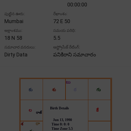
00:00:00
పుట్టిన ఊరు:
రేఖాంశం:
Mumbai
72 E 50
అక్షాంశము:
సమయ పరిధి:
18 N 58
5.5
సమాచార వనరులు:
ఆస్ట్రోసేజ్ రేటింగ్:
Dirty Data
పనికిరాని సమాచారం