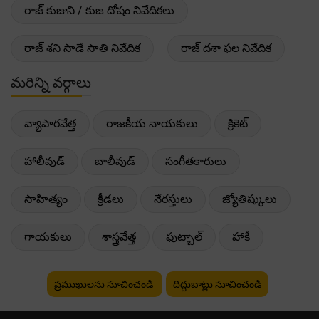
రాజ్ కుజుని / కుజ దోషం నివేదికలు
రాజ్ శని సాడే సాతి నివేదిక
రాజ్ దశా ఫల నివేదిక
మరిన్ని వర్గాలు
వ్యాపారవేత్త
రాజకీయ నాయకులు
క్రికెట్
హాలీవుడ్
బాలీవుడ్
సంగీతకారులు
సాహిత్యం
క్రీడలు
నేరస్తులు
జ్యోతిష్కులు
గాయకులు
శాస్త్రవేత్త
ఫుట్బాల్
హాకీ
ప్రముఖులను సూచించండి
దిద్దుబాట్లు సూచించండి