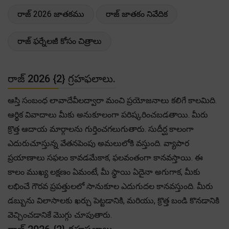
రాజ్ 2026 జాతకము
రాజ్ జాతకం నివేదిక
రాజ్ ఫర్నేలజీ కోసం చిత్రాలు
రాజ్ 2026 {2} గ్రహఫలాలు.
ఆస్తి సంబంధ లావాదేవీలద్వారా మంచి ప్రయోజనాలు కలిగే కాలమిది.
ఆర్థిక వివాదాలు మీకు అనుకూలంగా పరిష్కరించబడతాయి. మీరు
క్రొత్త ఆదాయ మార్గాలను గుర్తించగలుగుతారు. సుదీర్ఘ కాలంగా
ఎదురుచూస్తున్న వేతనపెంపు అమలులోకి వస్తుంది. వ్యాపార
ప్రయాణాలు సఫలం కావడమేకాక, ఫలవంతంగా కానవస్తాయి. ఈ
కాలం ముఖ్య లక్షణం ఏమంటే, మీ స్థాయి ఏదైనా అగుగాక, మీకు
లభించే గౌరవ ప్రపత్తులలో సానుకూల ఎదుగుదల కానవస్తుంది. మీరు
డబ్బును విలాసాలకు ఖర్చు పెట్టడానికి, మరియు, క్రొత్త బండి కొనడానికి
వెచ్చించడానికే మొగ్గు చూపుతారు.