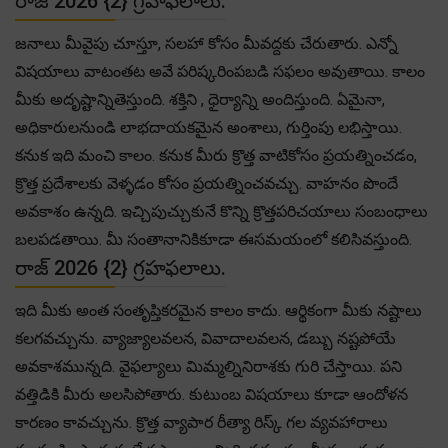
రాజ్ 2026 {2} గ్రహఫలాలు.
జనాలు మీవైపు చూస్తూ, సలహా కోసం మీవద్దకు చేరుతారు. ఎన్నో
విషయాలు వాటంతట అవే పరిష్కరింపబడి సఫలం అవుతాయి. కాలం
మీకు అదృష్టాన్నితెస్తుంది. శక్తిని , ధైర్యాన్ని అందిస్తుంది. ఏమైనా,
అధికారులనుండి లాభదాయకమైన అంశాలు, గుర్తింపు లభిస్తాయి.
కనుక ఇది మంచి కాలం. కనుక మీరు క్రొత్త వాటికోసం ప్రయత్నించడం,
క్రొత్త ప్రదేశాలకు వెళ్ళడం కోసం ప్రయత్నించవచ్చు. వాహనం పొందే
అవకాశం ఉన్నది. ఇచ్చిపుచ్చుకునే కొన్ని క్రొత్తపరిచయాలు సంబంధాలు
బలపడతాయి. మీ సంతానానికికూడా ఈసమయంలో కలిసివస్తుంది.
రాజ్ 2026 {2} గ్రహఫలాలు.
ఇది మీకు అంత సంతృప్తికరమైన కాలం కాదు. ఆర్థికంగా మీకు నష్టాలు
కలగవచ్చును. వ్యాజ్యాలవలన, వివాదాలవలన, డబ్బు నష్టపోయే
అవకాశమున్నది. వైఫల్యాలు మిమ్మల్నినిరాశకు గురి చేస్తాయి. పని
వత్తిడికి మీరు అలసిపోతారు. కుటుంబ విషయాలు కూడా ఆందోళన
కారణం కావచ్చును. క్రొత్త వ్యాపార రీత్యా రిస్క్ గల వ్యవహారాలు