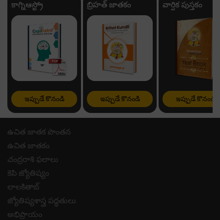
కాగ్నిఆస్ట్రో
బ్రిహత్ జాతకం
వార్షిక పుస్తకం
ఇప్పుడే కొనండి
ఇప్పుడే కొనండి
ఇప్పుడే కొనండి
ఉచిత జాతక పొంతన
ఉచిత జాతకం
చంద్రరాశి ఫలాలు
కెపి జ్యోతిష్యం
లాలకితాబ్
జ్యోతిష్యశాస్త్ర పద్ధతులు
అభిప్రాయం