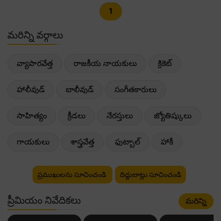
1
మరిన్ని వర్గాలు
వ్యాపారవేత్త
రాజకీయ నాయకులు
క్రికెట్
హాలీవుడ్
బాలీవుడ్
సంగీతకారులు
సాహిత్యం
క్రీడలు
నేరస్తులు
జ్యోతిష్కులు
గాయకులు
శాస్త్రవేత్త
ఫుట్బాల్
హాకీ
ప్రముఖులను సూచించండి
దిద్దుబాట్లు సూచించండి
ప్రీమియం నివేదికలు
మరిన్ని