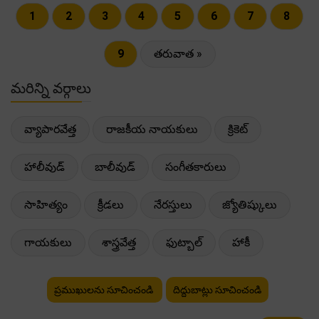
1
2
3
4
5
6
7
8
9
తరువాత »
మరిన్ని వర్గాలు
వ్యాపారవేత్త
రాజకీయ నాయకులు
క్రికెట్
హాలీవుడ్
బాలీవుడ్
సంగీతకారులు
సాహిత్యం
క్రీడలు
నేరస్తులు
జ్యోతిష్కులు
గాయకులు
శాస్త్రవేత్త
ఫుట్బాల్
హాకీ
ప్రముఖులను సూచించండి
దిద్దుబాట్లు సూచించండి