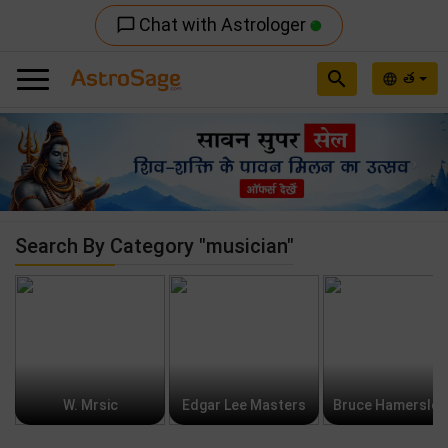
Chat with Astrologer
chat_bubble_outline
search
త
language
Previous
Nex
Search By Category "musician"
W. Mrsic
Edgar Lee Masters
Bruce Hamerslo