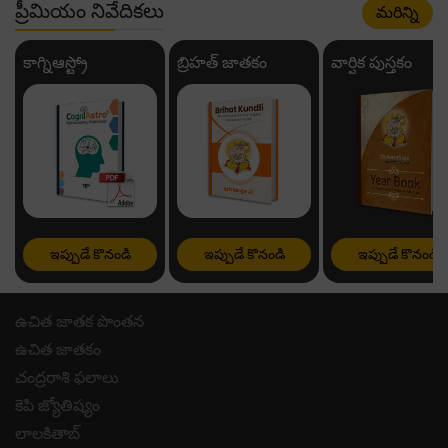
ప్రీమియం నివేదికలు
మరిన్ని
కాగ్నిఆస్ట్రో
బ్రిహత్ జాతకం
వార్షిక పుస్తకం
ఇప్పుడే కొనండి
ఇప్పుడే కొనండి
ఇప్పుడే కొనండి
ఉచిత జాతక పొంతన
ఉచిత జాతకం
చంద్రరాశి ఫలాలు
కెపి జ్యోతిష్యం
లాలకితాబ్