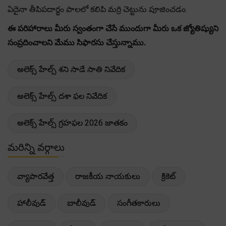
ఏదైనా తీపిపదార్థం పాలలో కలిపి మర్రి చెట్టును పూజించడం.
ఈ పరిహారాలు మీరు స్వంతంగా చేసే ముందుగా మీరు ఒక జ్యోతిష్యుని
సంప్రదించాలని మేము సిఫారసు చేస్తున్నాము.
అలెక్స్ హేల్స్ శని సాడే సాతి నివేదిక
అలెక్స్ హేల్స్ దశా ఫల నివేదిక
అలెక్స్ హేల్స్ గ్రహఫల 2026 జాతకం
మరిన్ని వర్గాలు
వ్యాపారవేత్త
రాజకీయ నాయకులు
క్రికెట్
హాలీవుడ్
బాలీవుడ్
సంగీతకారులు