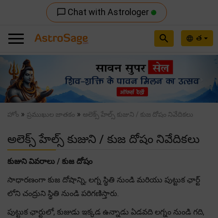
Chat with Astrologer
chat_bubble_outline
search
త
language
Previous
Nex
»
»
హోం
ప్రముఖుల జాతకం
అలెక్స్ హేల్స్ కుజుని / కుజ దోషం నివేదికలు
అలెక్స్ హేల్స్ కుజుని / కుజ దోషం నివేదికలు
కుజుని వివరాలు / కుజ దోషం
సాధారణంగా కుజ దోషాన్ని, లగ్న స్థితి నుండి మరియు పుట్టుక ఛార్ట్
లోని చంద్రుని స్థితి నుండి పరిగణిస్తారు.
పుట్టుక ఛార్టులో, కుజుడు ఇక్కడ ఉన్నాడు ఏడవది లగ్నం నుండి గది,