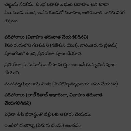
చెట్టును నరకడం. కుంభ వివాహం, ఘట వివాహం అని కూడా
పిలువబడుతుంది, అనేది కుండతో వివాహం, ఆతరువాత దానిని విరగ
గొట్టడం.
పరిహారాలు (వివాహం తరువాత చేయగలిగినవి)
కేసరి రంగులోని గణపతిని (గణేశుని యొక్క నారింజరంగు ప్రతిమ)
పూజగదిలో ఉంచి, ప్రతిరోజూ పూజ చేయాలి.
ప్రతిరోజూ హనుమాన్ చాలీసా పఠిస్తూ ఆంజనేయస్వామికి పూజ
చేయాలి.
మహామృత్యుంజయ పాఠం (మహామృత్యుంజయ జపం చేయడం).
పరిహారాలు (లాల్ కితాబ్ ఆధారంగా, వివాహం తరువాత
చేయగలిగినవి)
ఏదైనా తీపి పదార్థంతో పక్షులకు ఆహారం వేయడం.
ఇంటిలో దంతాన్ని (ఏనుగు దంతం) ఉంచడం.