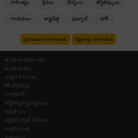
సాహిత్యం
క్రీడలు
నేరస్తులు
జ్యోతిష్కులు
గాయకులు
శాస్త్రవేత్త
ఫుట్బాల్
హాకీ
ప్రముఖులను సూచించండి
దిద్దుబాట్లు సూచించండి
ఉచిత జాతక పొంతన
ఉచిత జాతకం
చంద్రరాశి ఫలాలు
కెపి జ్యోతిష్యం
లాలకితాబ్
జ్యోతిష్యశాస్త్ర పద్ధతులు
అభిప్రాయం
ఆర్టికల్ సబ్మిట్ చేయండి
సంప్రదించండి
మాగురించి