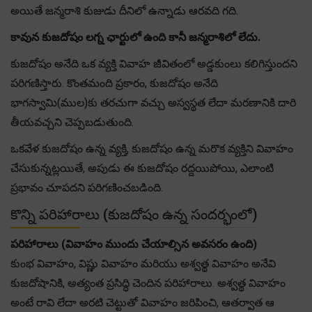
అయితే జన్మరాశి కుజుడు దీనిలో ఉన్నాడు ఆరవది గది.
కావున కుజదోషం లగ్న ఛార్టులో ఉంది కానీ జన్మరాశిలో లేదు.
కుజదోషం అనేది ఒక వ్యక్తి వివాహ జీవితంలో అడ్డకుంలు కలిగిస్తుందని
పరిగణిస్తారు. కొంతమంది ప్రకారం, కుజదోషం అనేది
భాగస్వామి(ముల)కు తరచుగా వచ్చు అస్వస్థత లేదా మరణానికి దారి
తీయవచ్చని చెప్పబడుతుంది.
ఒకవేళ కుజదోషం ఉన్న వ్యక్తి, కుజదోషం ఉన్న మరొక వ్యక్తిని వివాహం
చేసుకున్నట్లయితే, అపుడు ఈ కుజదోషం రద్దయిపోయి, ఎలాంటి
ప్రభావం చూపదని పరిగణించబడింది.
కొన్ని పరిహారాలు (కుజదోషం ఉన్న సందర్భంలో)
పరిహారాలు (వివాహం ముందు చేయాల్సిన అవసరం ఉంది)
కుంభ వివాహం, విష్ణు వివాహం మరియు అశ్వత్థ వివాహం అనేవి
కుజదోషానికి, అత్యంత ప్రసిద్ధి చెందిన పరిహారాలు. అశ్వత్థ వివాహం
అంటే రావి లేదా అరటి చెట్టుతో వివాహం జరిపించి, ఆతర్వాత ఆ