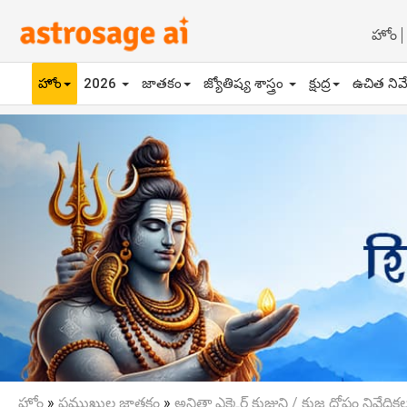
హోం
హోం
2026
జాతకం
జ్యోతిష్య శాస్త్రం
క్షుద్ర
ఉచిత నివ
Previous
హోం
»
ప్రముఖుల జాతకం
»
అనితా ఎక్కెర్గ్ కుజుని / కుజ దోషం నివేదిక