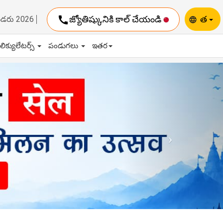
call
జ్యోతిష్కునికి కాల్ చేయండి
త
ెండరు 2026
language
ాలిక్యులేటర్స్
పండుగలు
ఇతర
Next