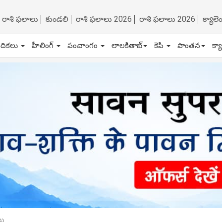
రాశి ఫలాలు
కుండలి
రాశి ఫలాలు 2026
రాశి ఫలాలు 2026
క్యాల
ేదికలు
హీలింగ్
పంచాంగం
లాలకితాబ్
కెపి
పొంతన
క్య
లు