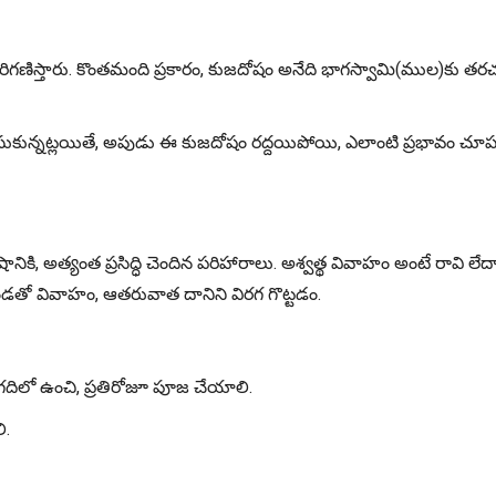
ి పరిగణిస్తారు. కొంతమంది ప్రకారం, కుజదోషం అనేది భాగస్వామి(ముల)కు త
ం చేసుకున్నట్లయితే, అపుడు ఈ కుజదోషం రద్దయిపోయి, ఎలాంటి ప్రభావం చూ
కి, అత్యంత ప్రసిద్ధి చెందిన పరిహారాలు. అశ్వత్థ వివాహం అంటే రావి లే
తో వివాహం, ఆతరువాత దానిని విరగ గొట్టడం.
గదిలో ఉంచి, ప్రతిరోజూ పూజ చేయాలి.
ి.