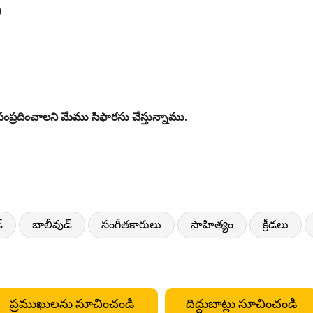
)
ంప్రదించాలని మేము సిఫారసు చేస్తున్నాము.
్
బాలీవుడ్
సంగీతకారులు
సాహిత్యం
క్రీడలు
ప్రముఖులను సూచించండి
దిద్దుబాట్లు సూచించండి