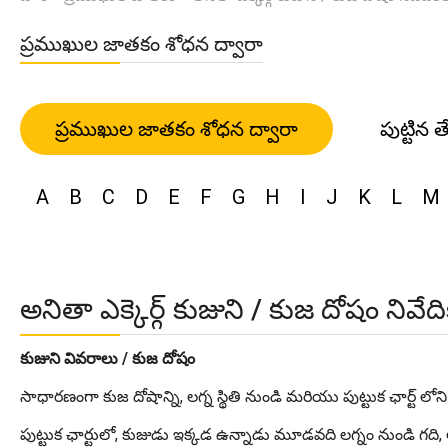
ప్రముఖుల జాతకం శోధన ద్వారా
ప్రముఖుల జాతకం శోధన ద్వారా
పుట్టిన త
A
B
C
D
E
F
G
H
I
J
K
L
M
అనితా ఎక్కెర్గ్ కుజుని / కుజ దోషం నివేద
కుజుని వివరాలు / కుజ దోషం
సాధారణంగా కుజ దోషాన్ని, లగ్న స్థితి నుండి మరియు పుట్టుక ఛార్ట్ లోని చం
పుట్టుక ఛార్టులో, కుజుడు ఇక్కడ ఉన్నాడు మూడవది లగ్నం నుండి గది