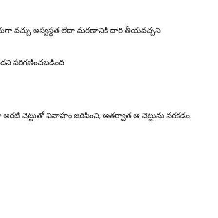
రచుగా వచ్చు అస్వస్థత లేదా మరణానికి దారి తీయవచ్చని
పదని పరిగణించబడింది.
దా అరటి చెట్టుతో వివాహం జరిపించి, ఆతర్వాత ఆ చెట్టును నరకడం.