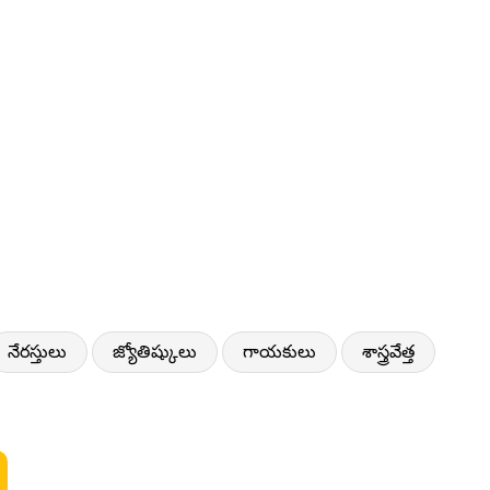
నేరస్తులు
జ్యోతిష్కులు
గాయకులు
శాస్త్రవేత్త