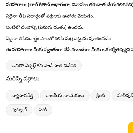
పరిహారాలు (లాల్ కితాబ్ ఆధారంగా, వివాహం తరువాత చేయగలిగినవి
ఏదైనా తీపి పదార్థంతో పక్షులకు ఆహారం వేయడం.
ఇంటిలో దంతాన్ని (ఏనుగు దంతం) ఉంచడం.
ఏదైనా తీపిపదార్థం పాలలో కలిపి మర్రి చెట్టును పూజించడం.
ఈ పరిహారాలు మీరు స్వంతంగా చేసే ముందుగా మీరు ఒక జ్యోతిష్యుని స
అనితా ఎక్కెర్గ్ శని సాడే సాతి నివేదిక
మరిన్ని వర్గాలు
వ్యాపారవేత్త
రాజకీయ నాయకులు
క్రికెట్
హాలీవుడ
ఫుట్బాల్
హాకీ