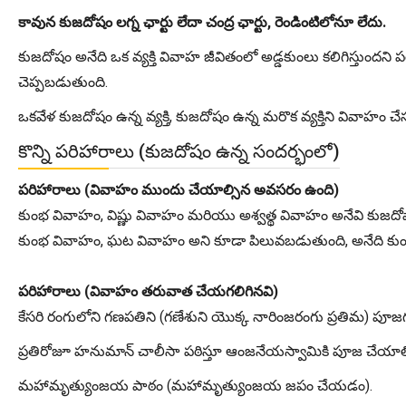
కావున కుజదోషం లగ్న ఛార్టు లేదా చంద్ర ఛార్టు, రెండింటిలోనూ లేదు.
కుజదోషం అనేది ఒక వ్యక్తి వివాహ జీవితంలో అడ్డకుంలు కలిగిస్తుందన
చెప్పబడుతుంది.
ఒకవేళ కుజదోషం ఉన్న వ్యక్తి, కుజదోషం ఉన్న మరొక వ్యక్తిని వివాహ
కొన్ని పరిహారాలు (కుజదోషం ఉన్న సందర్భంలో)
పరిహారాలు (వివాహం ముందు చేయాల్సిన అవసరం ఉంది)
కుంభ వివాహం, విష్ణు వివాహం మరియు అశ్వత్థ వివాహం అనేవి కుజదోషాని
కుంభ వివాహం, ఘట వివాహం అని కూడా పిలువబడుతుంది, అనేది కుండ
పరిహారాలు (వివాహం తరువాత చేయగలిగినవి)
కేసరి రంగులోని గణపతిని (గణేశుని యొక్క నారింజరంగు ప్రతిమ) పూజ
ప్రతిరోజూ హనుమాన్ చాలీసా పఠిస్తూ ఆంజనేయస్వామికి పూజ చేయాల
మహామృత్యుంజయ పాఠం (మహామృత్యుంజయ జపం చేయడం).