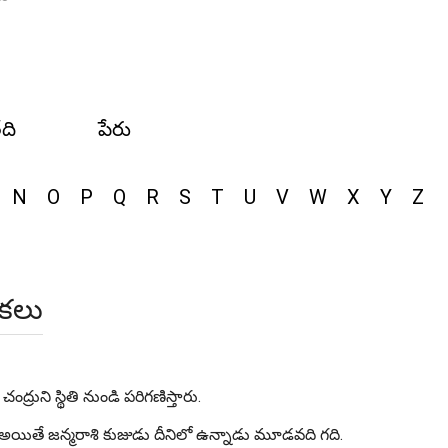
ేది
పేరు
N
O
P
Q
R
S
T
U
V
W
X
Y
Z
ికలు
ద్రుని స్థితి నుండి పరిగణిస్తారు.
, అయితే జన్మరాశి కుజుడు దీనిలో ఉన్నాడు మూడవది గది.