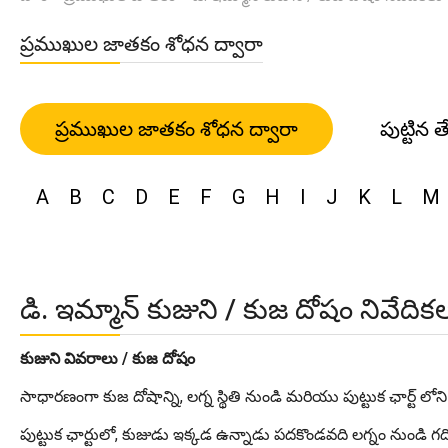
ప్రముఖుల జాతకం శోధన ద్వారా
ప్రముఖుల జాతకం శోధన ద్వారా
పుట్టిన త
A
B
C
D
E
F
G
H
I
J
K
L
M
డి. ఇమ్మాన్ కుజుని / కుజ దోషం నివేదిక
కుజుని వివరాలు / కుజ దోషం
సాధారణంగా కుజ దోషాన్ని, లగ్న స్థితి నుండి మరియు పుట్టుక ఛార్ట్ లోని చం
పుట్టుక ఛార్టులో, కుజుడు ఇక్కడ ఉన్నాడు పదకొండవది లగ్నం నుండి గద