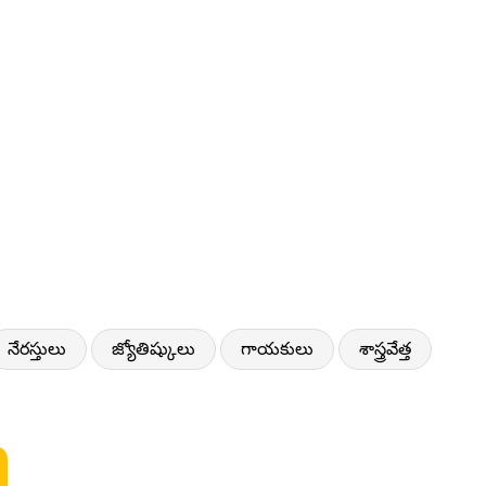
నేరస్తులు
జ్యోతిష్కులు
గాయకులు
శాస్త్రవేత్త