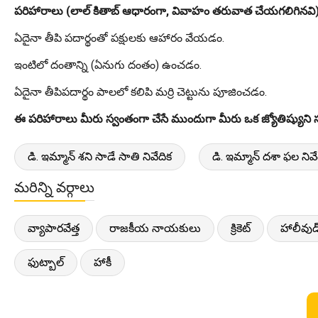
పరిహారాలు (లాల్ కితాబ్ ఆధారంగా, వివాహం తరువాత చేయగలిగినవి
ఏదైనా తీపి పదార్థంతో పక్షులకు ఆహారం వేయడం.
ఇంటిలో దంతాన్ని (ఏనుగు దంతం) ఉంచడం.
ఏదైనా తీపిపదార్థం పాలలో కలిపి మర్రి చెట్టును పూజించడం.
ఈ పరిహారాలు మీరు స్వంతంగా చేసే ముందుగా మీరు ఒక జ్యోతిష్యుని స
డి. ఇమ్మాన్ శని సాడే సాతి నివేదిక
డి. ఇమ్మాన్ దశా ఫల నివే
మరిన్ని వర్గాలు
వ్యాపారవేత్త
రాజకీయ నాయకులు
క్రికెట్
హాలీవుడ
ఫుట్బాల్
హాకీ