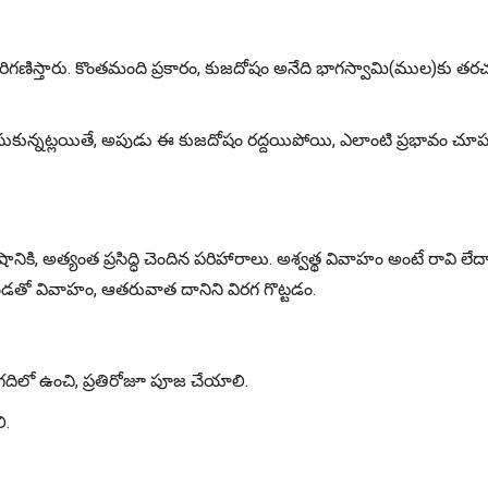
ి పరిగణిస్తారు. కొంతమంది ప్రకారం, కుజదోషం అనేది భాగస్వామి(ముల)కు త
ం చేసుకున్నట్లయితే, అపుడు ఈ కుజదోషం రద్దయిపోయి, ఎలాంటి ప్రభావం చూ
కి, అత్యంత ప్రసిద్ధి చెందిన పరిహారాలు. అశ్వత్థ వివాహం అంటే రావి లే
తో వివాహం, ఆతరువాత దానిని విరగ గొట్టడం.
గదిలో ఉంచి, ప్రతిరోజూ పూజ చేయాలి.
ి.