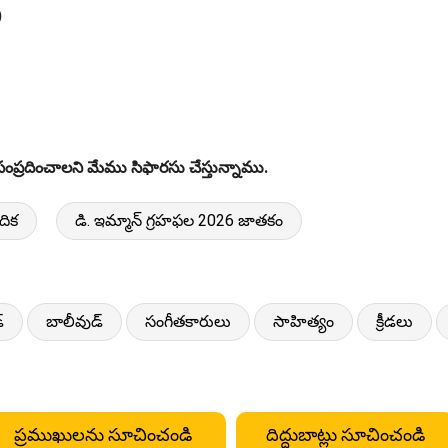
)
ంప్రదించాలని మేము సిఫారసు చేస్తున్నాము.
దిక
డి. ఇమ్మాన్ గ్రహఫల 2026 జాతకం
్
బాలీవుడ్
సంగీతకారులు
సాహిత్యం
క్రీడలు
ప్రముఖులను సూచించండి
దిద్దుబాట్లు సూచించండి