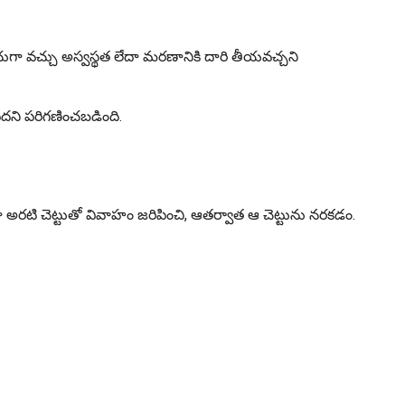
రచుగా వచ్చు అస్వస్థత లేదా మరణానికి దారి తీయవచ్చని
పదని పరిగణించబడింది.
దా అరటి చెట్టుతో వివాహం జరిపించి, ఆతర్వాత ఆ చెట్టును నరకడం.