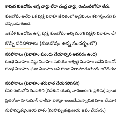
కావున కుజదోషం లగ్న ఛార్టు లేదా చంద్ర ఛార్టు, రెండింటిలోనూ లేదు.
కుజదోషం అనేది ఒక వ్యక్తి వివాహ జీవితంలో అడ్డకుంలు కలిగిస్తుందన
చెప్పబడుతుంది.
ఒకవేళ కుజదోషం ఉన్న వ్యక్తి, కుజదోషం ఉన్న మరొక వ్యక్తిని వివాహ
కొన్ని పరిహారాలు (కుజదోషం ఉన్న సందర్భంలో)
పరిహారాలు (వివాహం ముందు చేయాల్సిన అవసరం ఉంది)
కుంభ వివాహం, విష్ణు వివాహం మరియు అశ్వత్థ వివాహం అనేవి కుజదోషాని
కుంభ వివాహం, ఘట వివాహం అని కూడా పిలువబడుతుంది, అనేది కుండ
పరిహారాలు (వివాహం తరువాత చేయగలిగినవి)
కేసరి రంగులోని గణపతిని (గణేశుని యొక్క నారింజరంగు ప్రతిమ) పూజ
ప్రతిరోజూ హనుమాన్ చాలీసా పఠిస్తూ ఆంజనేయస్వామికి పూజ చేయాల
మహామృత్యుంజయ పాఠం (మహామృత్యుంజయ జపం చేయడం).