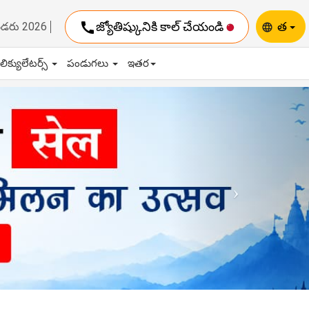
call
జ్యోతిష్కునికి కాల్ చేయండి
త
ెండరు 2026
language
ాలిక్యులేటర్స్
పండుగలు
ఇతర
Next