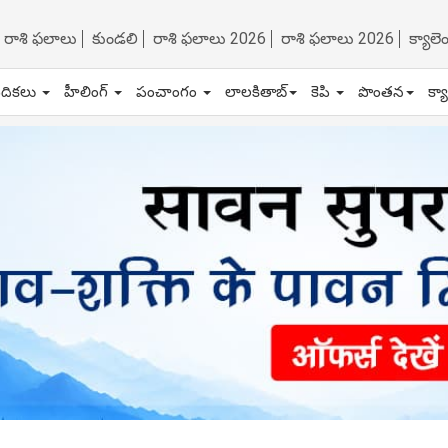
రాశి ఫలాలు
కుండలి
రాశి ఫలాలు 2026
రాశి ఫలాలు 2026
క్యాల
ేదికలు
హీలింగ్
పంచాంగం
లాలకితాబ్
కెపి
పొంతన
క్య