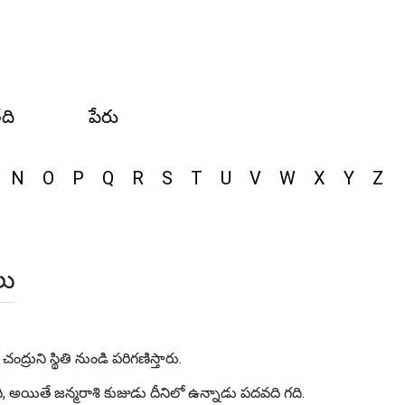
ేది
పేరు
N
O
P
Q
R
S
T
U
V
W
X
Y
Z
లు
ద్రుని స్థితి నుండి పరిగణిస్తారు.
ి, అయితే జన్మరాశి కుజుడు దీనిలో ఉన్నాడు పదవది గది.