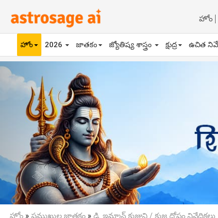
హోం
హోం
2026
జాతకం
జ్యోతిష్య శాస్త్రం
క్షుద్ర
ఉచిత నివ
Previous
హోం
»
ప్రముఖుల జాతకం
»
డి. ఇమ్మాన్ కుజుని / కుజ దోషం నివేదికలు