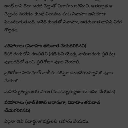
అంటే రావి లేదా అరటి చెట్టుతో వివాహం జరిపించి, ఆతర్వాత ఆ
చెట్టును నరకడం. కుంభ వివాహం, ఘట వివాహం అని కూడా
పిలువబడుతుంది, అనేది కుండతో వివాహం, ఆతరువాత దానిని విరగ
గొట్టడం.
పరిహారాలు (వివాహం తరువాత చేయగలిగినవి)
కేసరి రంగులోని గణపతిని (గణేశుని యొక్క నారింజరంగు ప్రతిమ)
పూజగదిలో ఉంచి, ప్రతిరోజూ పూజ చేయాలి.
ప్రతిరోజూ హనుమాన్ చాలీసా పఠిస్తూ ఆంజనేయస్వామికి పూజ
చేయాలి.
మహామృత్యుంజయ పాఠం (మహామృత్యుంజయ జపం చేయడం).
పరిహారాలు (లాల్ కితాబ్ ఆధారంగా, వివాహం తరువాత
చేయగలిగినవి)
ఏదైనా తీపి పదార్థంతో పక్షులకు ఆహారం వేయడం.