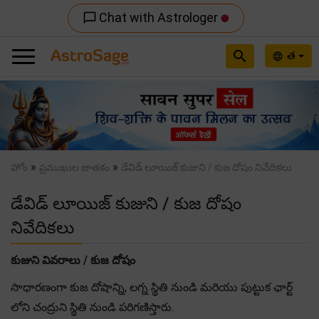
Chat with Astrologer
chat_bubble_outline
search
త
language
Previous
Nex
»
»
హోం
ప్రముఖుల జాతకం
డేవిడ్ లూయిజ్ కుజుని / కుజ దోషం నివేదికలు
డేవిడ్ లూయిజ్ కుజుని / కుజ దోషం
నివేదికలు
కుజుని వివరాలు / కుజ దోషం
సాధారణంగా కుజ దోషాన్ని, లగ్న స్థితి నుండి మరియు పుట్టుక ఛార్ట్
లోని చంద్రుని స్థితి నుండి పరిగణిస్తారు.