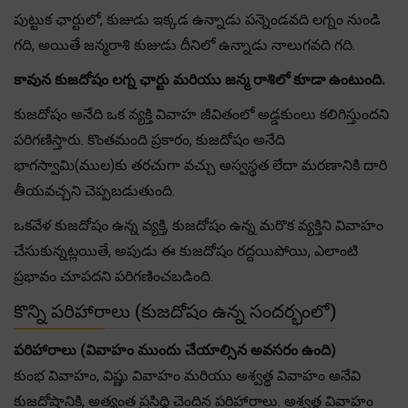
పుట్టుక ఛార్టులో, కుజుడు ఇక్కడ ఉన్నాడు పన్నెండవది లగ్నం నుండి
గది, అయితే జన్మరాశి కుజుడు దీనిలో ఉన్నాడు నాలుగవది గది.
కావున కుజదోషం లగ్న ఛార్టు మరియు జన్మ రాశిలో కూడా ఉంటుంది.
కుజదోషం అనేది ఒక వ్యక్తి వివాహ జీవితంలో అడ్డకుంలు కలిగిస్తుందని
పరిగణిస్తారు. కొంతమంది ప్రకారం, కుజదోషం అనేది
భాగస్వామి(ముల)కు తరచుగా వచ్చు అస్వస్థత లేదా మరణానికి దారి
తీయవచ్చని చెప్పబడుతుంది.
ఒకవేళ కుజదోషం ఉన్న వ్యక్తి, కుజదోషం ఉన్న మరొక వ్యక్తిని వివాహం
చేసుకున్నట్లయితే, అపుడు ఈ కుజదోషం రద్దయిపోయి, ఎలాంటి
ప్రభావం చూపదని పరిగణించబడింది.
కొన్ని పరిహారాలు (కుజదోషం ఉన్న సందర్భంలో)
పరిహారాలు (వివాహం ముందు చేయాల్సిన అవసరం ఉంది)
కుంభ వివాహం, విష్ణు వివాహం మరియు అశ్వత్థ వివాహం అనేవి
కుజదోషానికి, అత్యంత ప్రసిద్ధి చెందిన పరిహారాలు. అశ్వత్థ వివాహం