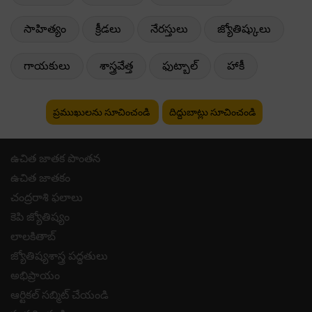
సాహిత్యం
క్రీడలు
నేరస్తులు
జ్యోతిష్కులు
గాయకులు
శాస్త్రవేత్త
ఫుట్బాల్
హాకీ
ప్రముఖులను సూచించండి
దిద్దుబాట్లు సూచించండి
ఉచిత జాతక పొంతన
ఉచిత జాతకం
చంద్రరాశి ఫలాలు
కెపి జ్యోతిష్యం
లాలకితాబ్
జ్యోతిష్యశాస్త్ర పద్ధతులు
అభిప్రాయం
ఆర్టికల్ సబ్మిట్ చేయండి