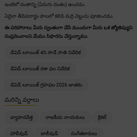
ఇంటిలో దంతాన్ని (ఏనుగు దంతం) ఉంచడం.
ఏదైనా తీపిపదార్థం పాలలో కలిపి మర్రి చెట్టును పూజించడం.
ఈ పరిహారాలు మీరు స్వంతంగా చేసే ముందుగా మీరు ఒక జ్యోతిష్యుని
సంప్రదించాలని మేము సిఫారసు చేస్తున్నాము.
డేవిడ్ లూయిజ్ శని సాడే సాతి నివేదిక
డేవిడ్ లూయిజ్ దశా ఫల నివేదిక
డేవిడ్ లూయిజ్ గ్రహఫల 2026 జాతకం
మరిన్ని వర్గాలు
వ్యాపారవేత్త
రాజకీయ నాయకులు
క్రికెట్
హాలీవుడ్
బాలీవుడ్
సంగీతకారులు