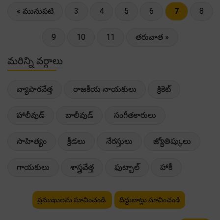
« మునుపటి
3
4
5
6
7
8
9
10
11
తరువాత »
మరిన్ని వర్గాలు
వ్యాపారవేత్త
రాజకీయ నాయకులు
క్రికెట్
హాలీవుడ్
బాలీవుడ్
సంగీతకారులు
సాహిత్యం
క్రీడలు
నేరస్తులు
జ్యోతిష్కులు
గాయకులు
శాస్త్రవేత్త
ఫుట్బాల్
హాకీ
ప్రముఖులను సూచించండి
దిద్దుబాట్లు సూచించండి