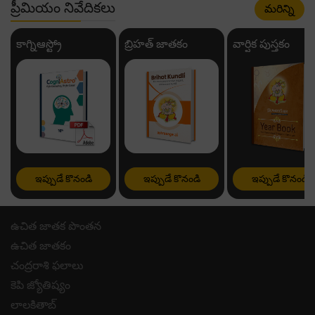
ప్రీమియం నివేదికలు
మరిన్ని
కాగ్నిఆస్ట్రో
బ్రిహత్ జాతకం
వార్షిక పుస్తకం
ఇప్పుడే కొనండి
ఇప్పుడే కొనండి
ఇప్పుడే కొనండి
ఉచిత జాతక పొంతన
ఉచిత జాతకం
చంద్రరాశి ఫలాలు
కెపి జ్యోతిష్యం
లాలకితాబ్