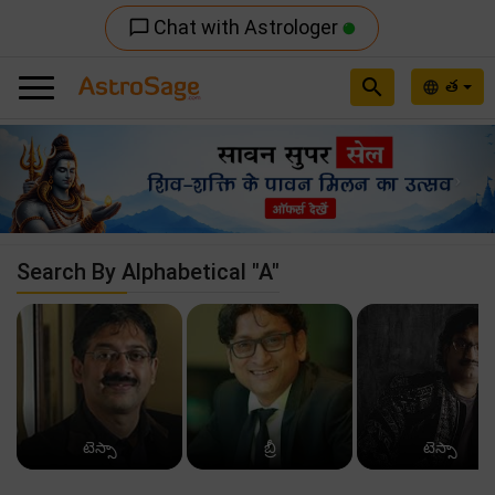
Chat with Astrologer
chat_bubble_outline
search
త
language
Previous
Nex
Search By Alphabetical "A"
టెస్సా
బ్రీ
టెస్సా