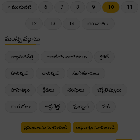
« మునుపటి
6
7
8
9
10
11
12
13
14
తరువాత »
మరిన్ని వర్గాలు
వ్యాపారవేత్త
రాజకీయ నాయకులు
క్రికెట్
హాలీవుడ్
బాలీవుడ్
సంగీతకారులు
సాహిత్యం
క్రీడలు
నేరస్తులు
జ్యోతిష్కులు
గాయకులు
శాస్త్రవేత్త
ఫుట్బాల్
హాకీ
ప్రముఖులను సూచించండి
దిద్దుబాట్లు సూచించండి