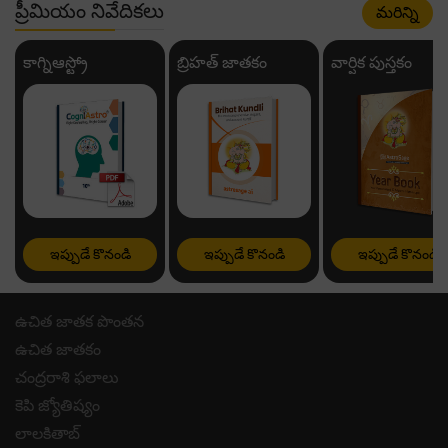
ప్రీమియం నివేదికలు
మరిన్ని
కాగ్నిఆస్ట్రో
బ్రిహత్ జాతకం
వార్షిక పుస్తకం
ఇప్పుడే కొనండి
ఇప్పుడే కొనండి
ఇప్పుడే కొనండి
ఉచిత జాతక పొంతన
ఉచిత జాతకం
చంద్రరాశి ఫలాలు
కెపి జ్యోతిష్యం
లాలకితాబ్