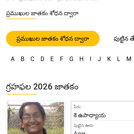
ప్రముఖుల జాతకం శోధన ద్వారా
ప్రముఖుల జాతకం శోధన ద్వారా
పుట్టిన త
A
B
C
D
E
F
G
H
I
J
K
L
M
గ్రహఫల 2026 జాతకం
పేరు:
కె ఉపాధ్యాయ
పుట్టిన ఊరు:
Agar