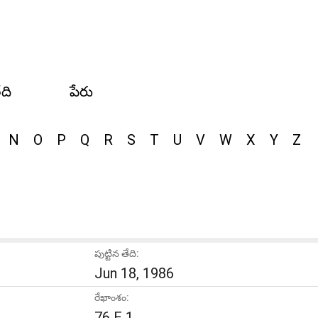
ేది
పేరు
N
O
P
Q
R
S
T
U
V
W
X
Y
Z
పుట్టిన తేది:
Jun 18, 1986
రేఖాంశం:
76 E 1