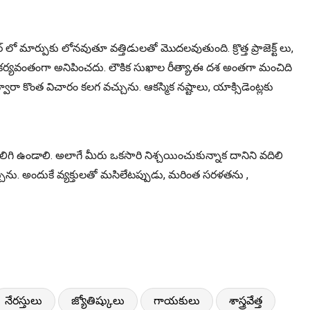
ుకు లోనవుతూ వత్తిడులతో మొదలవుతుంది. క్రొత్త ప్రాజెక్ట్ లు,
 సౌకర్యవంతంగా అనిపించదు. లౌకిక సుఖాల రీత్యా,ఈ దశ అంతగా మంచిది
కొంత విచారం కలగ వచ్చును. ఆకస్మిక నష్టాలు, యాక్సిడెంట్లకు
ి కలిగి ఉండాలి. అలాగే మీరు ఒకసారి నిశ్చయించుకున్నాక దానిని వదిలి
చ్చును. అందుకే వ్యక్తులతో మసిలేటప్పుడు, మరింత సరళతను ,
నేరస్తులు
జ్యోతిష్కులు
గాయకులు
శాస్త్రవేత్త