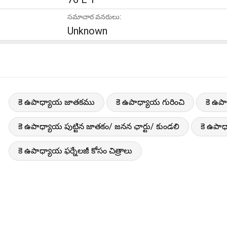
సమాచార వనరులు:
Unknown
కె ఉపాధ్యాయ జాతకము
కె ఉపాధ్యాయ గురించి
కె ఉప
కె ఉపాధ్యాయ పుట్టిన జాతకం/ జనన ఛార్టు/ కుండలి
కె ఉపా
కె ఉపాధ్యాయ ఫర్నేలజీ కోసం చిత్రాలు