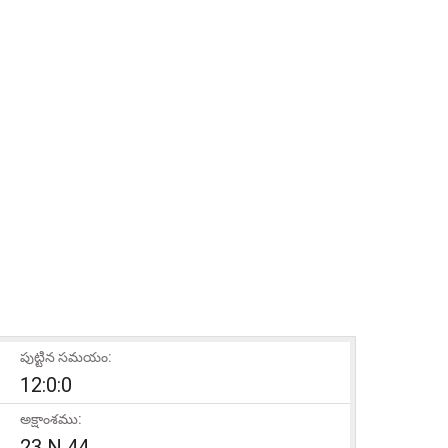
పుట్టిన సమయం:
12:0:0
అక్షాంశము:
23 N 44