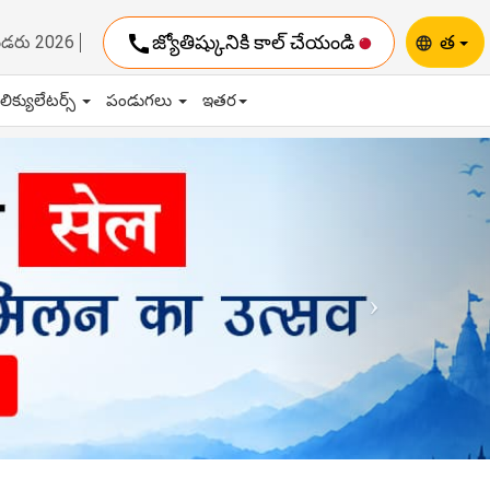
call
జ్యోతిష్కునికి కాల్ చేయండి
త
ెండరు 2026
language
ాలిక్యులేటర్స్
పండుగలు
ఇతర
Next