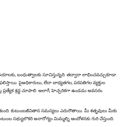
రిచయాలకు, బంధుత్వాలకు సూచిస్తున్నది. తద్వారా లాభించవచ్చుకూడా.
లిస్తాయి. పైఅధికారులు, లేదా బాధ్యతగల, పరపతిగల వ్యక్తుల
ప్రత్యేక శ్రద్ధ చూపాలి. అలాగే, హెచ్చరికగా ఉండడం అవసరం.
ుగుతుంది. కుటుంబజీవితాన సమస్యలు ఎదురౌతాయి. మీ శతృవులు మీకు
ంబ సభ్యులొకరి అనారోగ్యం మిమ్మల్ని ఆందోళనకు గురి చేస్తుంది.