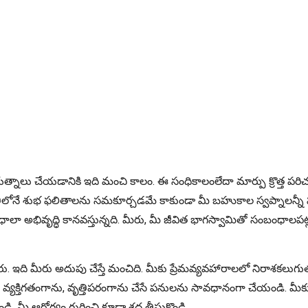
్రయత్నాలు చేయడానికి ఇది మంచి కాలం. ఈ సంధికాలంలేదా మార్పు క్రొత్త ప
రీతిలోనే శుభ ఫలితాలను సమకూర్చడమే కాకుండా మీ బహుకాల స్వప్నాలన్నీ ఫ
ా అభివృద్ధి కానవస్తున్నది. మీరు, మీ జీవిత భాగస్వామితో సంబంధాలపట్ల 
రు. ఇది మీరు అదుపు చేస్తే మంచిది. మీకు ప్రేమవ్యవహారాలలో నిరాశకల
్యక్తిగతంగాను, వృత్తిపరంగాను చేసే పనులను సావధానంగా చేయండి. మీకుటు
మీ ఆరోగ్యం గురించి కూడా శ్రద్ధ తీసుకొండి.