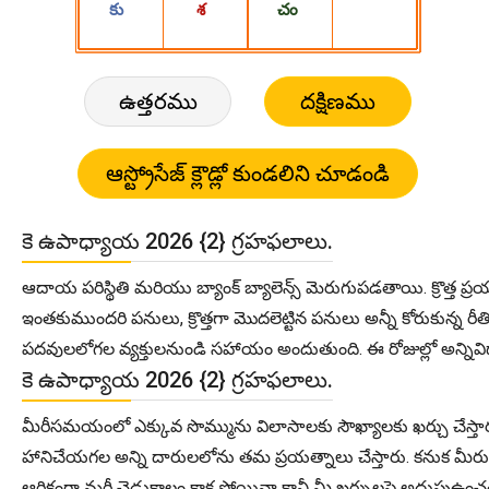
ఉత్తరము
దక్షిణము
కె ఉపాధ్యాయ 2026 {2} గ్రహఫలాలు.
ఆదాయ పరిస్థితి మరియు బ్యాంక్ బ్యాలెన్స్ మెరుగుపడతాయి. క్రొత్త ప
ఇంతకుముందరి పనులు, క్రొత్తగా మొదలెట్టిన పనులు అన్నీ కోరుకున్న 
పదవులలోగల వ్యక్తులనుండి సహాయం అందుతుంది. ఈ రోజుల్లో అన్నివిధాల
కె ఉపాధ్యాయ 2026 {2} గ్రహఫలాలు.
మీరీసమయంలో ఎక్కువ సొమ్మును విలాసాలకు సౌఖ్యాలకు ఖర్చు చేస్తా
హానిచేయగల అన్ని దారులలోను తమ ప్రయత్నాలు చేస్తారు. కనుక మీరు వ
ఆర్థికంగా మరీ చెడుకాలం కాక పోయినా కానీ మీ ఖర్చులపై అదుపుఉంచండి. 