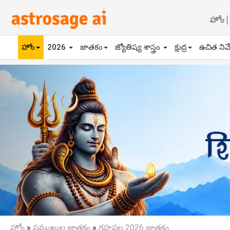
హోం
హోం
2026
జాతకం
జ్యోతిష్య శాస్త్రం
క్షుద్ర
ఉచిత నివ
Previous
హోం
»
ప్రముఖుల జాతకం
»
గ్రహఫల 2026 జాతకం