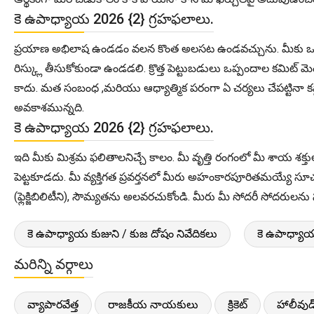
కె ఉపాధ్యాయ 2026 {2} గ్రహఫలాలు.
ప్రయాణ అభిలాష ఉండడం వలన కొంత అలసట ఉండవచ్చును. మీకు ఒకమూల 
రిస్క్లు తీసుకోకుండా ఉండడలి. క్రొత్త పెట్టుబడులు ఒప్పందాల కమి
కాదు. మత సంబంధ ,మరియు ఆధ్యాత్మిక పరంగా ఏ చర్యలు చేపట్టినా క
అవకాశమున్నది.
కె ఉపాధ్యాయ 2026 {2} గ్రహఫలాలు.
ఇది మీకు మిశ్రమ ఫలితాలనిచ్చే కాలం. మీ వృత్తి రంగంలో మీ శాయ శక్తుల
పెట్టకూడదు. మీ వ్యక్తిగత ప్రవర్తనలో మీరు అహంకారపూరితమయ్యే సూచన క
(ఫ్లెక్జిబిలిటీని), సౌమ్యతను అలవరచుకోండి. మీరు మీ సోదరీ సోదరుల
కె ఉపాధ్యాయ కుజుని / కుజ దోషం నివేదికలు
కె ఉపాధ్యాయ
మరిన్ని వర్గాలు
వ్యాపారవేత్త
రాజకీయ నాయకులు
క్రికెట్
హాలీవుడ