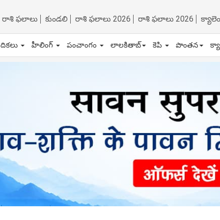
రాశి ఫలాలు
కుండలి
రాశి ఫలాలు 2026
రాశి ఫలాలు 2026
క్యాల
ేదికలు
హీలింగ్
పంచాంగం
లాలకితాబ్
కెపి
పొంతన
క్య