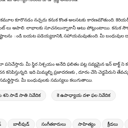
కూరొనడం నచ్చదు కనుక కొంత అలసటకు కారణమౌతుంది. కెరియర్ లో మార్ప
ట్ మెంట్ లు ఆపాలి. లాభాలకు సూచనలున్నాకానీ ఆటు పోట్లుంటాయి. కనుక
ష్టాలను ండి బయట పడెయ్యడానికి, సహాయమవుతుంది. మీ బంధువుల ద్వారా 
ా పనిచేస్తారు. మీ స్థిర నిశ్చయం అనేది ఫలితం పట్ల సవ్యమైన ఇన్ టాక్ట్ న
నిపిస్తున్నది. ఇది మిమ్మల్ని ప్రజాదరణకు , దూరం చేసి చెడ్డపేరుని తేవ
ను సమర్థిస్తారు. మీ బంధువులకు సమస్యలు కలుగుతాయి.
 శని సాడే సాతి నివేదిక
కె ఉపాధ్యాయ దశా ఫల నివేదిక
్
బాలీవుడ్
సంగీతకారులు
సాహిత్యం
క్రీడలు