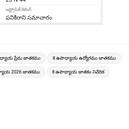
ఆస్ట్రోసేజ్ రేటింగ్:
పనికిరాని సమాచారం
ాధ్యాయ ప్రేమ జాతకము
కె ఉపాధ్యాయ ఉద్యోగము జాతకము
ధ్యాయ 2026 జాతకము
కె ఉపాధ్యాయ జాతకం నివేదిక