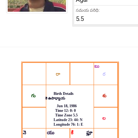
సమయ పరిధి:
5.5