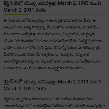
క్రిస్టెన్ బెల్" యొక్క భవిష్యత్తు March 2, 1993 నుంచి
March 2, 2011 వరకు
ఈ సమయంలో మీరు ధైర్యంగా ఉండి పైకి ఎదుగుతారు. మీరు ఈ
కాలంలో, దాంపత్య సౌఖ్యాన్ని పొందుతారు. పరపతిగల వారితో మీ
పరిచయాలు తప్పక ఇంకా పెరుగుతాయి. మీ వైరివర్గం, మీవైపుకు
కనీసం ఎదురుపడడానికి కూడా సాహసంచేయలేరు. సుదీర్ఘ ప్రయాణం
ప్రయోజనకరం కాబోతున్నది. ప్రేమ, రొమాన్స్ వరంగా మారనున్నాయై.
మీరొక నాయకునివలె, మీ శతృవులను గెలుస్తారు. చిన్నపాటి
అనారోగ్యం కాన వస్తుంది. పిల్లలతో అనుబంధాలు బాగులేకపోయినా
మిగతా కుటుంబ సంబంధాలు సంతృప్తికరంగా ఉంటాయి.
క్రిస్టెన్ బెల్" యొక్క భవిష్యత్తు March 2, 2011 నుంచి
March 2, 2027 వరకు
కష్టాలునిస్పృహలు కలుగుతాయి. మీరు వీటినుండి సానుకూల
అంశాలనుస్వీకరించి అవసరమైన మిగిలినవాటిని సగంలో అసంపూర్తిగా