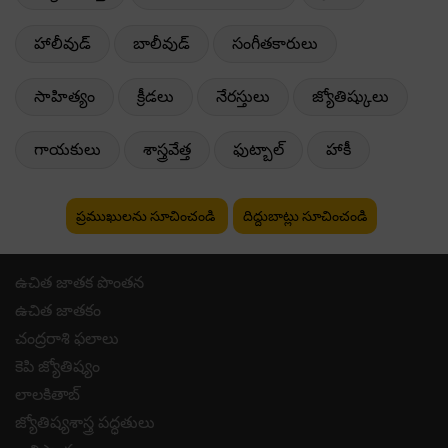
హాలీవుడ్
బాలీవుడ్
సంగీతకారులు
సాహిత్యం
క్రీడలు
నేరస్తులు
జ్యోతిష్కులు
గాయకులు
శాస్త్రవేత్త
ఫుట్బాల్
హాకీ
ప్రముఖులను సూచించండి
దిద్దుబాట్లు సూచించండి
ఉచిత జాతక పొంతన
ఉచిత జాతకం
చంద్రరాశి ఫలాలు
కెపి జ్యోతిష్యం
లాలకితాబ్
జ్యోతిష్యశాస్త్ర పద్ధతులు