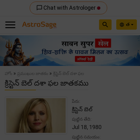
Chat with Astrologer
chat_bubble_outline
search
త
language
Previous
Nex
»
»
హోం
ప్రముఖుల జాతకం
క్రిస్టెన్ బెల్ దశా ఫల
క్రిస్టెన్ బెల్ దశా ఫల జాతకము
పేరు:
క్రిస్టెన్ బెల్
పుట్టిన తేది:
Jul 18, 1980
పుట్టిన సమయం: