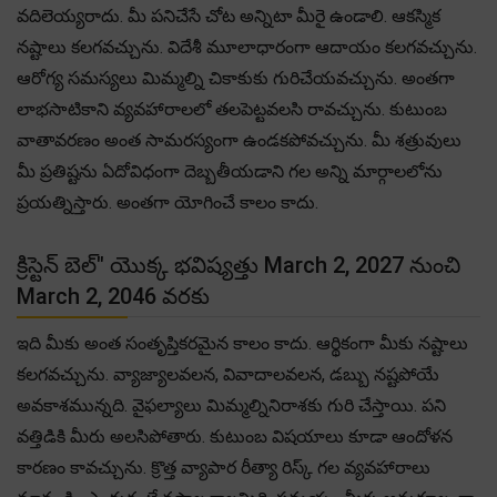
వదిలెయ్యరాదు. మీ పనిచేసే చోట అన్నిటా మీరై ఉండాలి. ఆకస్మిక
నష్టాలు కలగవచ్చును. విదేశీ మూలాధారంగా ఆదాయం కలగవచ్చును.
ఆరోగ్య సమస్యలు మిమ్మల్ని చికాకుకు గురిచేయవచ్చును. అంతగా
లాభసాటికాని వ్యవహారాలలో తలపెట్టవలసి రావచ్చును. కుటుంబ
వాతావరణం అంత సామరస్యంగా ఉండకపోవచ్చును. మీ శత్రువులు
మీ ప్రతిష్టను ఏదోవిధంగా దెబ్బతీయడాని గల అన్ని మార్గాలలోను
ప్రయత్నిస్తారు. అంతగా యోగించే కాలం కాదు.
క్రిస్టెన్ బెల్" యొక్క భవిష్యత్తు March 2, 2027 నుంచి
March 2, 2046 వరకు
ఇది మీకు అంత సంతృప్తికరమైన కాలం కాదు. ఆర్థికంగా మీకు నష్టాలు
కలగవచ్చును. వ్యాజ్యాలవలన, వివాదాలవలన, డబ్బు నష్టపోయే
అవకాశమున్నది. వైఫల్యాలు మిమ్మల్నినిరాశకు గురి చేస్తాయి. పని
వత్తిడికి మీరు అలసిపోతారు. కుటుంబ విషయాలు కూడా ఆందోళన
కారణం కావచ్చును. క్రొత్త వ్యాపార రీత్యా రిస్క్ గల వ్యవహారాలు