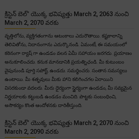
క్రిస్టెన్ బెల్" యొక్క భవిష్యత్తు March 2, 2063 నుంచి
March 2, 2070 వరకు
వృత్తిలోను, వ్యక్తిగతంగాను ఆటంకాలు ఎదురౌతాయి. కష్టకాలాన్ని
తెలివితోను, నిదానంగాను ఎదుర్కొనండి. ఏమంటే, ఈ సమయంలో
కఠినంగా ర్యాష్ గా ఉండడం వలన ఏమీ సహాయం జరగదు. ప్రయాణం
అనుకూలించదు. కనుక మానడానికి ప్రయత్నిఛండి. మీ కుటుంబం
వైపునుండి పూర్తి సపోర్ట్, ఉండదు. సమర్థించరు. సంతాన సమస్యలు
ఉంటాయి. మీ శతృవులు మీకు హాని కలిగించగల ఏరాయిని
విసరకుండా వదలరు. మీరు ధైర్యంగా స్థైర్యంగా ఉండడం, మీ సవ్యమైన
నిర్ణయాలకు కట్టుబడి ఉండడం మంచిది. పొట్టకు సంబంధించి,
అసౌకర్యం కొంత ఆందోళనకు దారితీస్తుంది.
క్రిస్టెన్ బెల్" యొక్క భవిష్యత్తు March 2, 2070 నుంచి
March 2, 2090 వరకు