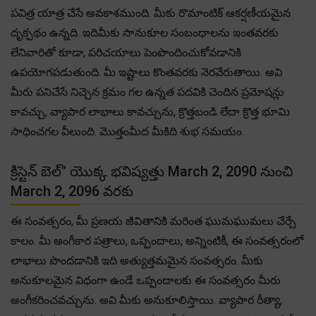
పవిత్ర యాత్ర చేసే అవకాశముంది. మీకు రొమాంటిక్ ఆకర్షణీయమైన
దృక్పథం ఉన్నది. ఇదిమీకు సానుకూల సంబంధాలను ఇంతవరకు
లేనివారితో కూడా, పరిచయాలు పెంపొందించుకోవడానికి
ఉపయోగపడుతుంది. మీ ఇష్టాలు కొంతవరకు నెరవేరుతాయి. అవి
మీరు పనిచేసే నిచ్చెన క్రమం గల ఉన్నత పదవికి చెందిన ప్రమోషన్లు
కావచ్చు, వ్యాపార లాభాలు కావచ్చును, క్రొత్తబండి లేదా క్రొత్త భూమి
సాధించగల వీలుంది. మొత్తంమీద మీకిది శుభ సమయం.
క్రిస్టెన్ బెల్" యొక్క భవిష్యత్తు March 2, 2090 నుంచి
March 2, 2096 వరకు
ఈ సంవత్సరం, మీ ప్రణయ జీవితానికి మరింత ఘుమఘుమలు చేర్చే
కాలం. మీ అంగీకార పత్రాలు, ఒప్పందాలు, అన్నింటికీ, ఈ సంవత్సరంలో
లాభాలు పొందడానికి ఇది అత్యుత్తమమైన సంవత్సరం. మీకు
అనుకూలమైన విధంగా ఉండే ఒప్పందాలకు ఈ సంవత్సరం మీరు
అంగీకరించవచ్చును. అవి మీకు అనుకూలిస్తాయి. వ్యాపార రీత్యా,