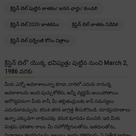
క్రిస్టెన్ బెల్ పుట్టిన జాతకం/ జనన ఛార్టు/ కుండలి
క్రిస్టెన్ బెల్ 2026 జాతకము
క్రిస్టెన్ బెల్ జాతకం నివేదిక
క్రిస్టెన్ బెల్ ఫర్నేలజీ కోసం చిత్రాలు
క్రిస్టెన్ బెల్" యొక్క భవిష్యత్తు పుట్టిన నుంచి March 2,
1986 వరకు
మీరు ఎన్నో అవకాశాలున్నా కూడా, దారిలో ఎదురు రానున్న
అవకాశాలను అంది పుచ్చుకోలేరు, అన్నీ వ్యర్థమే అయిపోతాయి.
ఆరోగ్యపరంగా మీకు కానీ, మీ తల్లితండ్రులకు కానీ సమస్యలు
ఎదురుకావచ్చును. కనుక తగిన జాగ్రత్త తీసుకొనండి. దూరప్రయాణాలు
ఉన్నా ఎక్కువగా లాభించవు. కనుక మానడం మంచిది. ఇది మీకు
మిశ్రమ ఫలితాల కాలం. మీ సహోద్యోగులతోను, ఇతరులతోను,
వివాదాలు కలగవచ్చును. జలుబు, జ్వరం సోకగలదు. ఏ ప్రత్యేక కారణం