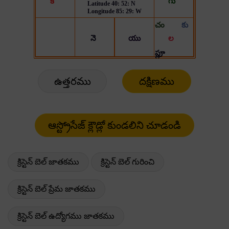
ఉత్తరము
దక్షిణము
క్రిస్టెన్ బెల్ జాతకము
క్రిస్టెన్ బెల్ గురించి
క్రిస్టెన్ బెల్ ప్రేమ జాతకము
క్రిస్టెన్ బెల్ ఉద్యోగము జాతకము