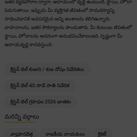
ఇతర వ్యవహారాల ద్వారా, ఆదాయంలో వృద్ధి ఉంటుంది, స్థాయి, హోదా
పెరుగుతాయి. ఇప్పుడు మీ వ్యక్తిగత జీవితంలో సామరస్యాన్ని
సాధించడానికి అవసరమైన అన్ని అంశాలను కలిగిఉన్నారు
వాహనాలను, ఇతర సౌకర్యాలను పొందుతారు. మీ కుటుంబ జీవితంలో
స్థాయి, హోదాలను అదనంగా అనుభవించేకాలంఇది. స్పష్టంగా మీ
ఆదాయవృద్ధి కానవస్తుంది
క్రిస్టెన్ బెల్ కుజుని / కుజ దోషం నివేదికలు
క్రిస్టెన్ బెల్ శని సాడే సాతి నివేదిక
క్రిస్టెన్ బెల్ గ్రహఫల 2026 జాతకం
మరిన్ని వర్గాలు
వ్యాపారవేత్త
రాజకీయ నాయకులు
క్రికెట్