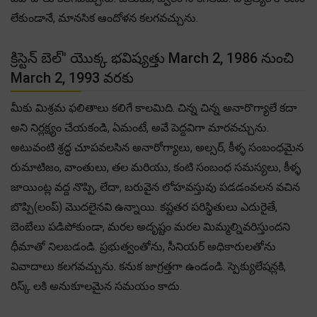
లేకుండానే, మానసిక ఆందోళన కలగవచ్చును.
క్రిస్టెన్ బెల్" యొక్క భవిష్యత్తు March 2, 1986 నుంచి
March 2, 1993 వరకు
మీకు మిశ్రమ ఫలితాలు కలిగే కాలమిది. చిన్న చిన్న అనారొగ్యాలే కదా
అని నిర్లక్ష్యం చేయకండి, ఏమంటే, అవే పెద్దవిగా మారవచ్చును.
అటువంటి శ్రద్ధ చూపవలసిన అనారోగ్యాలు, అల్సర్, కీళ్ళ సంబంధమైన
రుమాటిజం, వాంతులు, తల మరియు, కంటి సంబంధ సమస్యలు, కీళ్ళ
జాయింట్ల వద్ద నొప్పి, లేదా, బరువైన లోహవస్తువు పడడంవలన వచిన
బొప్పి(లంప్) మొదలైనవి ఉన్నాయి. కష్టతర పరిస్థితులు ఎదురైతే,
బెంబేలు పడిపోకుండా, మరల అదృష్టం మరల మిమ్మల్నివరిస్తుందని
ధీమాతో నిలబడండి. ప్రభుత్వంతోను, సీనియర్ అధికారులతోను
వివాదాలు కలగవచ్చును. కనుక జాగ్రత్తగా ఉండండి. స్పెక్యులేషన్లకి,
రిస్క్ లకి అనుకూలమైన సమయం కాదు.