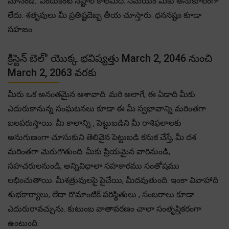
మానండి.. ఎందుకంటే నష్టాల కాలమిది. సమయం మీకు అనుకూలంగా
లేదు. శతృవులు మీ ప్రతిష్టదెబ్బ తీయ చూస్తారు. ధననష్టం కూడా
సహజం
క్రిస్టెన్ బెల్" యొక్క భవిష్యత్తు March 2, 2046 నుంచి
March 2, 2063 వరకు
మీరు ఒక అనంతమైన ఆశావాది. మరి అలాగే, ఈ ఏడాది మీకు
ఎదురుకానున్న సంఘటనలు కూడా ఈ మీ స్వభావాన్ని మరింతగా
బలపరుస్తాయి. మీ కాలాన్ని , పెట్టుబడిని మీ రాశిఫలాలకు
అనుగుణంగా చూసుకుని తెలివైన పెట్టుబడి కనుక చేస్తే, మీ దశ
మరింతగా మెరుగౌతుంది. మీకు ప్రియమైన వారినుండి,
సహచరులనుండి, అన్నివిధాలా సహకారము సంతోషము
లభించుతాయి. మీశత్రువులపై పైచేయి, మీదవుతుంది. ఇంకా వివాహాది
శుభకార్యాలు, లేదా రొమాంటిక్ పరిస్థితులు , సంబరాలు కూడా
ఎదురురావచ్చును. కుటుంబ వాతావరణం చాలా సంతృప్తికరంగా
ఉంటుంది.