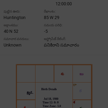
12:00:00
పుట్టిన ఊరు:
రేఖాంశం:
Huntington
85 W 29
అక్షాంశము:
సమయ పరిధి:
40 N 52
-5
సమాచార వనరులు:
ఆస్ట్రోసేజ్ రేటింగ్:
Unknown
పనికిరాని సమాచారం