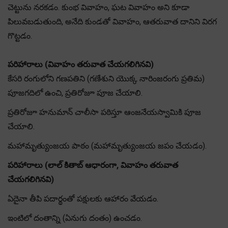
చెట్టును నరకడం. కుంభ వివాహం, ఘట వివాహం అని కూడా
పిలువబడుతుంది, అనేది కుండతో వివాహం, ఆతరువాత దానిని విరగ
గొట్టడం.
పరిహారాలు (వివాహం తరువాత చేయగలిగినవి)
కేసరి రంగులోని గణపతిని (గణేశుని యొక్క నారింజరంగు ప్రతిమ)
పూజగదిలో ఉంచి, ప్రతిరోజూ పూజ చేయాలి.
ప్రతిరోజూ హనుమాన్ చాలీసా పఠిస్తూ ఆంజనేయస్వామికి పూజ
చేయాలి.
మహామృత్యుంజయ పాఠం (మహామృత్యుంజయ జపం చేయడం).
పరిహారాలు (లాల్ కితాబ్ ఆధారంగా, వివాహం తరువాత
చేయగలిగినవి)
ఏదైనా తీపి పదార్థంతో పక్షులకు ఆహారం వేయడం.
ఇంటిలో దంతాన్ని (ఏనుగు దంతం) ఉంచడం.