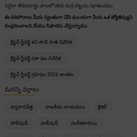
ఏదైనా తీపిపదార్థం పాలలో కలిపి మర్రి చెట్టును పూజించడం.
ఈ పరిహారాలు మీరు స్వంతంగా చేసే ముందుగా మీరు ఒక జ్యోతిష్యుని
సంప్రదించాలని మేము సిఫారసు చేస్తున్నాము.
క్రిస్టెన్ స్టీవర్ట్ శని సాడే సాతి నివేదిక
క్రిస్టెన్ స్టీవర్ట్ దశా ఫల నివేదిక
క్రిస్టెన్ స్టీవర్ట్ గ్రహఫల 2026 జాతకం
మరిన్ని వర్గాలు
వ్యాపారవేత్త
రాజకీయ నాయకులు
క్రికెట్
హాలీవుడ్
బాలీవుడ్
సంగీతకారులు