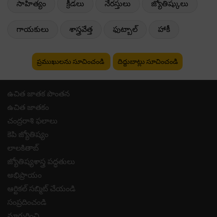
సాహిత్యం
క్రీడలు
నేరస్తులు
జ్యోతిష్కులు
గాయకులు
శాస్త్రవేత్త
ఫుట్బాల్
హాకీ
ప్రముఖులను సూచించండి
దిద్దుబాట్లు సూచించండి
ఉచిత జాతక పొంతన
ఉచిత జాతకం
చంద్రరాశి ఫలాలు
కెపి జ్యోతిష్యం
లాలకితాబ్
జ్యోతిష్యశాస్త్ర పద్ధతులు
అభిప్రాయం
ఆర్టికల్ సబ్మిట్ చేయండి
సంప్రదించండి
మాగురించి