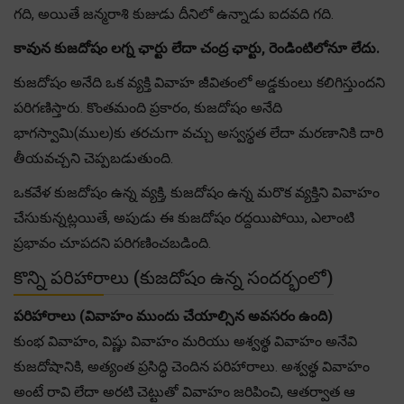
గది, అయితే జన్మరాశి కుజుడు దీనిలో ఉన్నాడు ఐదవది గది.
కావున కుజదోషం లగ్న ఛార్టు లేదా చంద్ర ఛార్టు, రెండింటిలోనూ లేదు.
కుజదోషం అనేది ఒక వ్యక్తి వివాహ జీవితంలో అడ్డకుంలు కలిగిస్తుందని
పరిగణిస్తారు. కొంతమంది ప్రకారం, కుజదోషం అనేది
భాగస్వామి(ముల)కు తరచుగా వచ్చు అస్వస్థత లేదా మరణానికి దారి
తీయవచ్చని చెప్పబడుతుంది.
ఒకవేళ కుజదోషం ఉన్న వ్యక్తి, కుజదోషం ఉన్న మరొక వ్యక్తిని వివాహం
చేసుకున్నట్లయితే, అపుడు ఈ కుజదోషం రద్దయిపోయి, ఎలాంటి
ప్రభావం చూపదని పరిగణించబడింది.
కొన్ని పరిహారాలు (కుజదోషం ఉన్న సందర్భంలో)
పరిహారాలు (వివాహం ముందు చేయాల్సిన అవసరం ఉంది)
కుంభ వివాహం, విష్ణు వివాహం మరియు అశ్వత్థ వివాహం అనేవి
కుజదోషానికి, అత్యంత ప్రసిద్ధి చెందిన పరిహారాలు. అశ్వత్థ వివాహం
అంటే రావి లేదా అరటి చెట్టుతో వివాహం జరిపించి, ఆతర్వాత ఆ