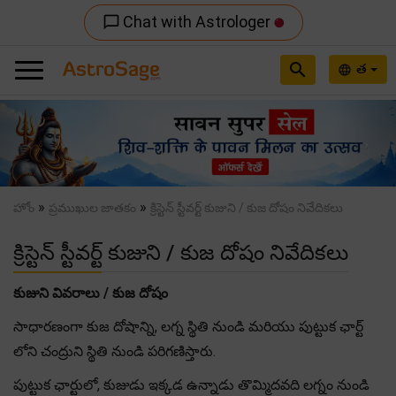
Chat with Astrologer
chat_bubble_outline
search
త
language
Previous
Nex
»
»
హోం
ప్రముఖుల జాతకం
క్రిస్టెన్ స్టీవర్ట్ కుజుని / కుజ దోషం నివేదికలు
క్రిస్టెన్ స్టీవర్ట్ కుజుని / కుజ దోషం నివేదికలు
కుజుని వివరాలు / కుజ దోషం
సాధారణంగా కుజ దోషాన్ని, లగ్న స్థితి నుండి మరియు పుట్టుక ఛార్ట్
లోని చంద్రుని స్థితి నుండి పరిగణిస్తారు.
పుట్టుక ఛార్టులో, కుజుడు ఇక్కడ ఉన్నాడు తొమ్మిదవది లగ్నం నుండి