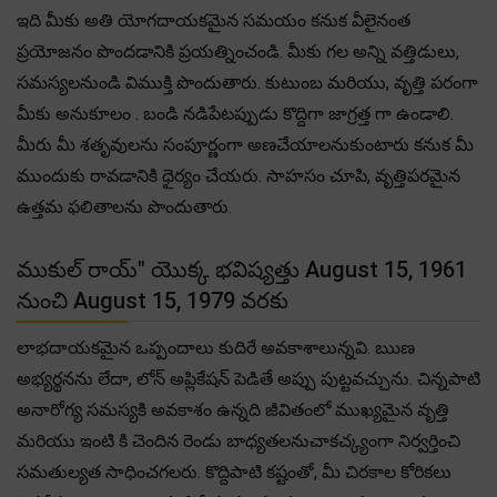
ఇది మీకు అతి యోగదాయకమైన సమయం కనుక వీలైనంత
ప్రయోజనం పొందడానికి ప్రయత్నించండి. మీకు గల అన్ని వత్తిడులు,
సమస్యలనుండి విముక్తి పొందుతారు. కుటుంబ మరియు, వృత్తి పరంగా
మీకు అనుకూలం . బండి నడిపేటప్పుడు కొద్దిగా జాగ్రత్త గా ఉండాలి.
మీరు మీ శతృవులను సంపూర్ణంగా అణచేయాలనుకుంటారు కనుక మీ
ముందుకు రావడానికి ధైర్యం చేయరు. సాహసం చూపి, వృత్తిపరమైన
ఉత్తమ ఫలితాలను పొందుతారు.
ముకుల్ రాయ్" యొక్క భవిష్యత్తు August 15, 1961
నుంచి August 15, 1979 వరకు
లాభదాయకమైన ఒప్పందాలు కుదిరే అవకాశాలున్నవి. ఋణ
అభ్యర్థనను లేదా, లోన్ అప్లికేషన్ పెడితే అప్పు పుట్టవచ్చును. చిన్నపాటి
అనారోగ్య సమస్యకి అవకాశం ఉన్నది జీవితంలో ముఖ్యమైన వృత్తి
మరియు ఇంటి కి చెందిన రెండు బాధ్యతలనుచాకచ్క్యంగా నిర్వర్తించి
సమతుల్యత సాధించగలరు. కొద్దిపాటి కష్టంతో, మీ చిరకాల కోరికలు