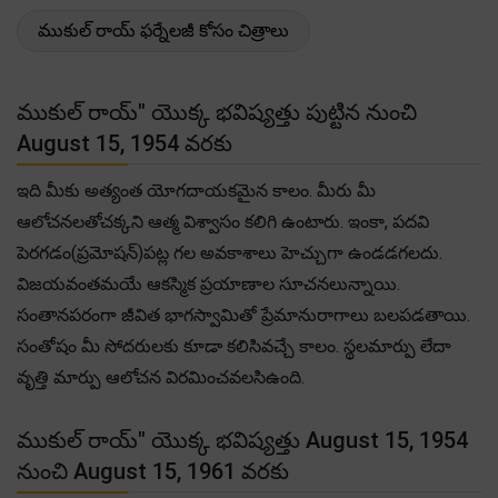
ముకుల్ రాయ్ ఫర్నేలజీ కోసం చిత్రాలు
ముకుల్ రాయ్" యొక్క భవిష్యత్తు పుట్టిన నుంచి
August 15, 1954 వరకు
ఇది మీకు అత్యంత యోగదాయకమైన కాలం. మీరు మీ
ఆలోచనలతోచక్కని ఆత్మ విశ్వాసం కలిగి ఉంటారు. ఇంకా, పదవి
పెరగడం(ప్రమోషన్)పట్ల గల అవకాశాలు హెచ్చుగా ఉండడగలదు.
విజయవంతమయే ఆకస్మిక ప్రయాణాల సూచనలున్నాయి.
సంతానపరంగా జీవిత భాగస్వామితో ప్రేమానురాగాలు బలపడతాయి.
సంతోషం మీ సోదరులకు కూడా కలిసివచ్చే కాలం. స్థలమార్పు లేదా
వృత్తి మార్పు ఆలోచన విరమించవలసిఉంది.
ముకుల్ రాయ్" యొక్క భవిష్యత్తు August 15, 1954
నుంచి August 15, 1961 వరకు