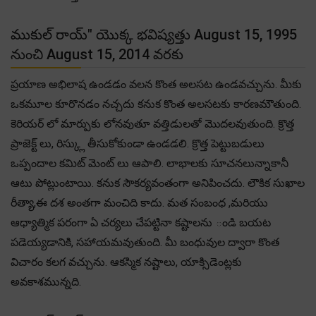
ముకుల్ రాయ్" యొక్క భవిష్యత్తు August 15, 1995
నుంచి August 15, 2014 వరకు
ప్రయాణ అభిలాష ఉండడం వలన కొంత అలసట ఉండవచ్చును. మీకు
ఒకమూల కూరొనడం నచ్చదు కనుక కొంత అలసటకు కారణమౌతుంది.
కెరియర్ లో మార్పుకు లోనవుతూ వత్తిడులతో మొదలవుతుంది. క్రొత్త
ప్రాజెక్ట్ లు, రిస్క్లు తీసుకోకుండా ఉండడలి. క్రొత్త పెట్టుబడులు
ఒప్పందాల కమిట్ మెంట్ లు ఆపాలి. లాభాలకు సూచనలున్నాకానీ
ఆటు పోట్లుంటాయి. కనుక సౌకర్యవంతంగా అనిపించదు. లౌకిక సుఖాల
రీత్యా,ఈ దశ అంతగా మంచిది కాదు. మత సంబంధ ,మరియు
ఆధ్యాత్మిక పరంగా ఏ చర్యలు చేపట్టినా కష్టాలను ండి బయట
పడెయ్యడానికి, సహాయమవుతుంది. మీ బంధువుల ద్వారా కొంత
విచారం కలగ వచ్చును. ఆకస్మిక నష్టాలు, యాక్సిడెంట్లకు
అవకాశమున్నది.