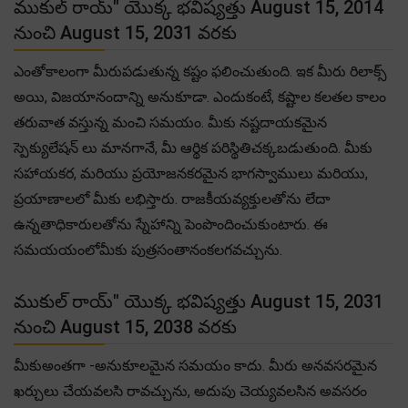
ముకుల్ రాయ్" యొక్క భవిష్యత్తు August 15, 2014
నుంచి August 15, 2031 వరకు
ఎంతోకాలంగా మీరుపడుతున్న కష్టం ఫలించుతుంది. ఇక మీరు రిలాక్స్
అయి, విజయానందాన్ని అనుకూడా. ఎందుకంటే, కష్టాల కలతల కాలం
తరువాత వస్తున్న మంచి సమయం. మీకు నష్టదాయకమైన
స్పెక్యులేషన్ లు మానగానే, మీ ఆర్థిక పరిస్థితిచక్కబడుతుంది. మీకు
సహాయకర, మరియు ప్రయోజనకరమైన భాగస్వాములు మరియు,
ప్రయాణాలలో మీకు లభిస్తారు. రాజకీయవ్యక్తులతోను లేదా
ఉన్నతాధికారులతోను స్నేహాన్ని పెంపొందించుకుంటారు. ఈ
సమయయంలోమీకు పుత్రసంతానంకలగవచ్చును.
ముకుల్ రాయ్" యొక్క భవిష్యత్తు August 15, 2031
నుంచి August 15, 2038 వరకు
మీకుఅంతగా -అనుకూలమైన సమయం కాదు. మీరు అనవసరమైన
ఖర్చులు చేయవలసి రావచ్చును, అదుపు చెయ్యవలసిన అవసరం