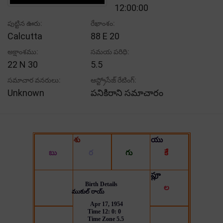
12:00:00
పుట్టిన ఊరు:
రేఖాంశం:
Calcutta
88 E 20
అక్షాంశము:
సమయ పరిధి:
22 N 30
5.5
సమాచార వనరులు:
ఆస్ట్రోసేజ్ రేటింగ్:
Unknown
పనికిరాని సమాచారం