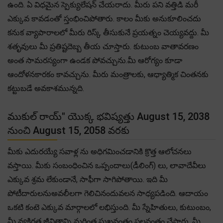
ఉంది. ఏ విధమైన స్పెక్యులేషన్ చేయరాదు. మీరు పని వత్తిడి మరీ
ఎక్కువ కావడంతో స్తంభించిపోతారు. కాలం మీకు అనుకూలించదు
కనుక వ్యాపారాలలో మీరు రిస్క్ తీసుకునే ప్రయత్నం చెయ్యవద్దు. మీ
శతృవులు మీ ప్రతిష్టదెబ్బ తీయ చూస్తారు. కుటుంబ వాతావరణం
అంత సామరస్యంగా ఉండక పోవచ్చును.మీ ఆరోగ్యం కూడా
ఆందోళనకారకం కావచ్చును. మీరు మంత్రాలకు, ఆధ్యాత్మిక చింతనకు
కట్టుబడే అవకాశమున్నది.
ముకుల్ రాయ్" యొక్క భవిష్యత్తు August 15, 2038
నుంచి August 15, 2058 వరకు
మీకు ఎదురయ్యే సవాళ్ల ను అధిగమించడానికి క్రొత్త ఆలోచనలు
వస్తాయి. మీకు సంబంధించిన ఒప్పందాలు(డీలింగ్) లు, లావాదేవీలు
ఎక్కువ శ్రమ లేకుండానే, సాఫీగా సాగిపోతాయి. ఇది మీ
పోటీదారులనుఅవలీలగా గెలిచినందువలన సాధ్యపడింది. ఆదాయం
ఒకటి కంటె ఎక్కువ మార్గాలలో లభిస్తుంది. మీ స్నేహితులు, కుటుంబం,
మీ వ్యక్తిగత జీవితాన్ని మరింత సుఖవంతం ఫలవంతం చేస్తారు. మీ