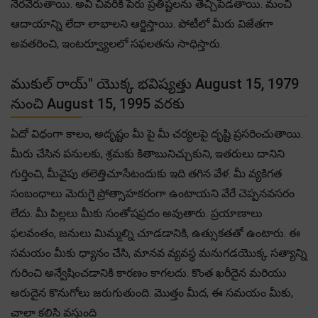
నెరవేరుతాయి. అవి చివరికి పేరు ప్రతిష్టలను తెచ్చిపెడతాయి. మంచి
ఆదాయాన్ని లేదా లాభాలని ఆర్జిస్తాయి. పోటీలో మీరు విజేతగా
అవతరించి, ఇంటర్వ్యూలలో సఫలతను సాధిస్తారు.
ముకుల్ రాయ్" యొక్క భవిష్యత్తు August 15, 1979
నుంచి August 15, 1995 వరకు
ఏదో విధంగా కాలం, అదృష్టం మీ పై మీ చర్యలపై దృష్టి ప్రసరించుతాయి.
మీరు చేసిన పనులకు, శ్రమకు కితాబునిచ్చుకుని, ఇతరులు దానిని
గుర్తించి, మీవైపు తలెత్తిచూసేటందుకు ఇది తగిన వేళ. మీ వ్యకిగత
సంబంధాలు మెరుగై ప్రోత్సాహకరంగా ఉంటాయని వేరే చెప్పనవసరం
లేదు. మీ పిల్లలు మీకు సంతోషప్రదం అవుతారు. ప్రయాణాలు
ఫలవంతం, జనులు మిమ్మల్ని చూడడానికి, ఉత్సుకతతో ఉంటారు. ఈ
సమయం మీకు ధ్యానం చేసి, మానవ వ్యవస్థ మనుగడయొక్క సత్యాన్ని
గురించి అన్వేషించడానికి కారణం కాగలదు. కొంత ఖరీదైన మరియు
అరుదైన కొనుగోలు జరుగుతుంది. మొత్తం మీద, ఈ సమయం మీకు,
చాలా కలిసి వస్తుంది