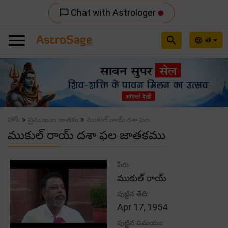
Chat with Astrologer
chat_bubble_outline
search
త
language
Previous
Nex
»
»
హోం
ప్రముఖుల జాతకం
ముకుల్ రాయ్ దశా ఫల
ముకుల్ రాయ్ దశా ఫల జాతకము
పేరు:
ముకుల్ రాయ్
పుట్టిన తేది:
Apr 17, 1954
పుట్టిన సమయం: