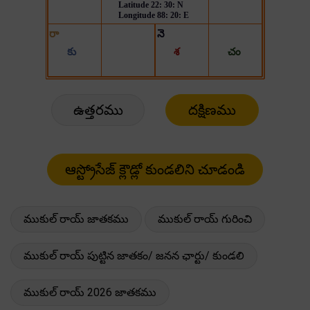
ఉత్తరము
దక్షిణము
ముకుల్ రాయ్ జాతకము
ముకుల్ రాయ్ గురించి
ముకుల్ రాయ్ పుట్టిన జాతకం/ జనన ఛార్టు/ కుండలి
ముకుల్ రాయ్ 2026 జాతకము