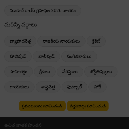
ముకుల్ రాయ్ గ్రహఫల 2026 జాతకం
మరిన్ని వర్గాలు
వ్యాపారవేత్త
రాజకీయ నాయకులు
క్రికెట్
హాలీవుడ్
బాలీవుడ్
సంగీతకారులు
సాహిత్యం
క్రీడలు
నేరస్తులు
జ్యోతిష్కులు
గాయకులు
శాస్త్రవేత్త
ఫుట్బాల్
హాకీ
ప్రముఖులను సూచించండి
దిద్దుబాట్లు సూచించండి
ఉచిత జాతక పొంతన