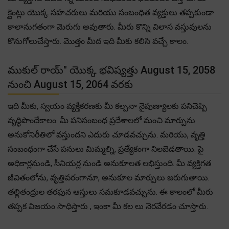
క్లైంట్లు యొక్క సహచరులు మరియు సంబంధిత వ్యక్తులు తప్పకుండా
కాలానుగతంగా మెరుగు అవుతారు. మీరు కొన్ని విలాస వస్తువులను
కొనుగోలుచేస్తారు. మొత్తం మీద ఇది మీకు కలిసి వచ్చే కాలం.
ముకుల్ రాయ్" యొక్క భవిష్యత్తు August 15, 2058
నుంచి August 15, 2064 వరకు
ఇది మీకు, స్వయం వ్యక్తీకరణకు మీ కల్పనా నైపుణ్యాలకు పనిచెప్పి
వృద్ధిపొందేకాలం. మీ పనిసంబంధ ప్రదేశాలలో మంచి మార్పును
అనుకోనిరీతిలో వస్తుందని ఎదురు చూడవచ్చును. మరియు, వృత్తి
సంబంధంగా చేసే పనులు మిమ్మల్ని, ప్రత్యేకంగా నిలబెడతాయి. పై
అధికార్లనుండి, సీనియర్ల నుండి అనుకూలత లభిస్తుంది. మీ వ్యక్తిగత
జీవితంలోను, వృత్తిపరంగానూ, అనుకూల మార్పులు జరుగుతాయి.
తల్లితంద్రుల తరఫున ఆస్తులు సమకూడవచ్చును. ఈ కాలంలో మీరు
తప్పక విజయం సాధిస్తారు , ఇంకా మీ కల లు నెరవేరడం చూస్తారు.