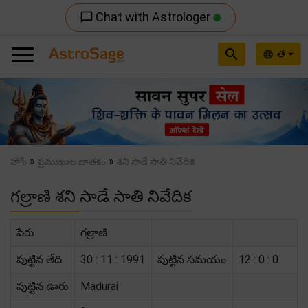
Chat with Astrologer
chat_bubble_outline
search
త
language
Previous
Nex
»
»
హోం
ప్రముఖుల జాతకం
శని సాడే సాతి నివేదిక
గల్రాణి శని సాడే సాతి నివేదిక
పేరు
గల్రాణి
పుట్టిన తేది
30 : 11 : 1991
పుట్టిన సమయం
12 : 0 : 0
పుట్టిన ఊరు
Madurai