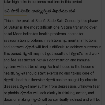
take high risks in business matters in this period.
శని సాడే సాతి: అత్యున్నత శిఖరము దశ
This is the peak of Shani's Sade Sati. Generally this phase
of Saturn is the most difficult one. Saturn transiting over
natal Moon indicates health problems, character
assassination, problems in relationship, mental afflictions,
and sorrows. గల్రాణి will find it difficult to achieve success in
this period. గల్రాణి may not get results of గల్రాణి's hard work
and feel restricted. గల్రాణి's constitution and immune
system will not be strong. As first house is the house of
health, గల్రాణి should start exercising and taking care of
గల్రాణి's health, otherwise గల్రాణి can be caught by chronic
diseases. గల్రాణి may suffer from depression, unknown fear
or phobia. గల్రాణి's will lack clarity in thinking, action, and
decision making. గల్రాణి will be spiritually inclined and will be