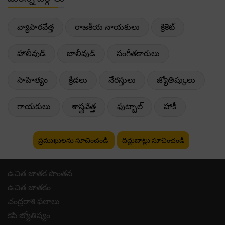
వ్యాపారవేత్త
రాజకీయ నాయకులు
క్రికెట్
హాలీవుడ్
బాలీవుడ్
సంగీతకారులు
సాహిత్యం
క్రీడలు
నేరస్తులు
జ్యోతిష్కులు
గాయకులు
శాస్త్రవేత్త
ఫుట్బాల్
హాకీ
ప్రముఖులను సూచించండి
దిద్దుబాట్లు సూచించండి
ఉచిత జాతక పొంతన
ఉచిత జాతకం
చంద్రరాశి ఫలాలు
కెపి జ్యోతిష్యం