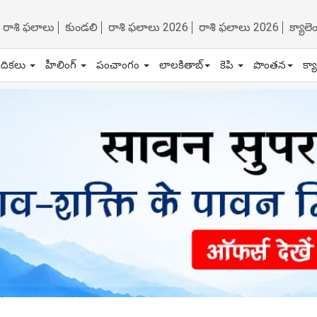
రాశి ఫలాలు
కుండలి
రాశి ఫలాలు 2026
రాశి ఫలాలు 2026
క్యాల
ేదికలు
హీలింగ్
పంచాంగం
లాలకితాబ్
కెపి
పొంతన
క్య