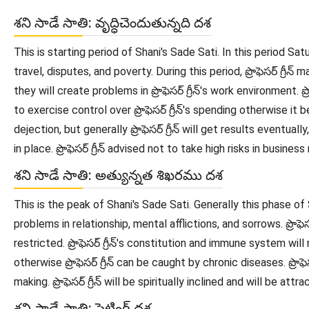
శని సాడే సాతి: వృద్ధిచెందుతున్నది దశ
This is starting period of Shani's Sade Sati. In this period Sa
travel, disputes, and poverty. During this period, ప్రొఫెసర్ గ్రీన్
they will create problems in ప్రొఫెసర్ గ్రీన్'s work environment. ప్
to exercise control over ప్రొఫెసర్ గ్రీన్'s spending otherwise i
dejection, but generally ప్రొఫెసర్ గ్రీన్ will get results eventually,
in place. ప్రొఫెసర్ గ్రీన్ advised not to take high risks in busines
శని సాడే సాతి: అత్యున్నత శిఖరము దశ
This is the peak of Shani's Sade Sati. Generally this phase of
problems in relationship, mental afflictions, and sorrows. ప్రొఫెసర్ గ
restricted. ప్రొఫెసర్ గ్రీన్'s constitution and immune system will n
otherwise ప్రొఫెసర్ గ్రీన్ can be caught by chronic diseases. ప్రొఫె
making. ప్రొఫెసర్ గ్రీన్ will be spiritually inclined and will be at
శని సాడే సాతి: సెట్టింగ్ దశ