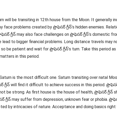
turn will be transiting in 12th house from the Moon. It generally 
 may face problems created by ప్రొఫెసర్ గ్రీన్'s hidden enemies. Relat
రొఫెసర్ గ్రీన్ may also face challenges on ప్రొఫెసర్ గ్రీన్'s domestic f
t be lead to bigger financial problems. Long distance travels may no
 so be patient and wait for ప్రొఫెసర్ గ్రీన్'s turn. Take this period as 
s matters in this period.
 Saturn is the most difficult one. Saturn transiting over natal M
్రీన్ will find it difficult to achieve success in this period. ప్రొఫెసర్
ot be strong. As first house is the house of health, ప్రొఫెసర్ గ్రీన్ sh
సర్ గ్రీన్ may suffer from depression, unknown fear or phobia. ప్రొఫెసర్
tracted by intricacies of nature. Acceptance and doing basics right will 