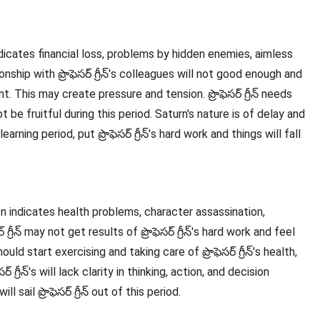
indicates financial loss, problems by hidden enemies, aimless
ionship with ప్రొఫెసర్ గ్రీన్'s colleagues will not good enough and
ront. This may create pressure and tension. ప్రొఫెసర్ గ్రీన్ needs
t be fruitful during this period. Saturn's nature is of delay and
learning period, put ప్రొఫెసర్ గ్రీన్'s hard work and things will fall
oon indicates health problems, character assassination,
 గ్రీన్ may not get results of ప్రొఫెసర్ గ్రీన్'s hard work and feel
ould start exercising and taking care of ప్రొఫెసర్ గ్రీన్'s health,
 గ్రీన్'s will lack clarity in thinking, action, and decision
sail ప్రొఫెసర్ గ్రీన్ out of this period.