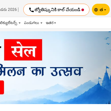
call
జ్యోతిష్కునికి కాల్ చేయండి
త
ెండరు 2026
language
ాలిక్యులేటర్స్
పండుగలు
ఇతర
Next