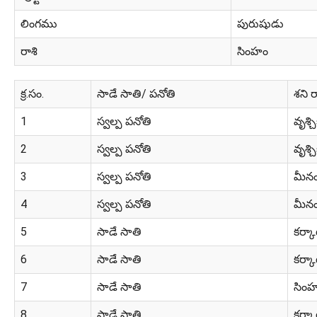
లింగము
పురుషుడు
రాశి
సింహం
క్ర.సం.
సాడే సాతి/ పనోతి
శని ర
1
స్వల్ప పనోతి
వృశ్చ
2
స్వల్ప పనోతి
వృశ్చ
3
స్వల్ప పనోతి
మీన
4
స్వల్ప పనోతి
మీన
5
సాడే సాతి
కర్క
6
సాడే సాతి
కర్క
7
సాడే సాతి
సిం
8
సాడే సాతి
కర్క