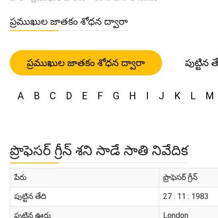
ప్రముఖుల జాతకం శోధన ద్వారా
ప్రముఖుల జాతకం శోధన ద్వారా
పుట్టిన త
A
B
C
D
E
F
G
H
I
J
K
L
M
ప్రొఫెసర్ గ్రీన్ శని సాడే సాతి నివేదిక
పేరు
ప్రొఫెసర్ గ్రీన్
పుట్టిన తేది
27 : 11 : 1983
పుట్టిన ఊరు
London