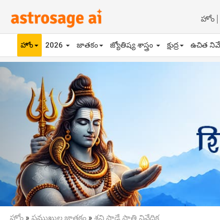
హోం
హోం
2026
జాతకం
జ్యోతిష్య శాస్త్రం
క్షుద్ర
ఉచిత నివ
Previous
హోం
»
ప్రముఖుల జాతకం
»
శని సాడే సాతి నివేదిక