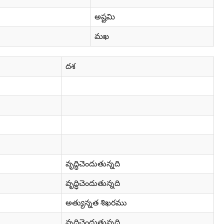
అష్టమి
మఖ
దశ
వృద్ధిచెందుతున్నది
వృద్ధిచెందుతున్నది
అత్యున్నత శిఖరము
వృద్ధిచెందుతున్నది