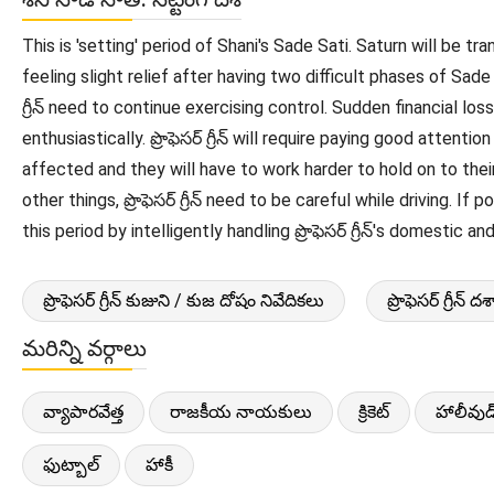
This is 'setting' period of Shani's Sade Sati. Saturn will be tran
feeling slight relief after having two difficult phases of Sade
గ్రీన్ need to continue exercising control. Sudden financial losses 
enthusiastically. ప్రొఫెసర్ గ్రీన్ will require paying good atte
affected and they will have to work harder to hold on to their
other things, ప్రొఫెసర్ గ్రీన్ need to be careful while driving. If 
this period by intelligently handling ప్రొఫెసర్ గ్రీన్'s domestic a
ప్రొఫెసర్ గ్రీన్ కుజుని / కుజ దోషం నివేదికలు
ప్రొఫెసర్ గ్రీన్ 
మరిన్ని వర్గాలు
వ్యాపారవేత్త
రాజకీయ నాయకులు
క్రికెట్
హాలీవుడ
ఫుట్బాల్
హాకీ