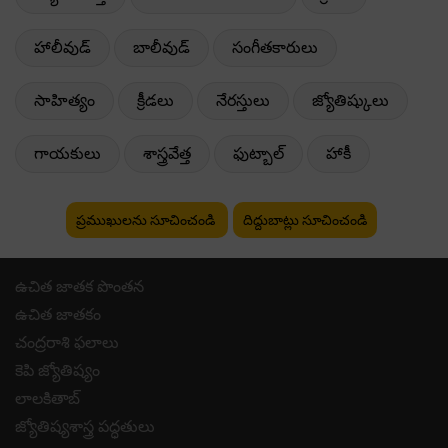
హాలీవుడ్
బాలీవుడ్
సంగీతకారులు
సాహిత్యం
క్రీడలు
నేరస్తులు
జ్యోతిష్కులు
గాయకులు
శాస్త్రవేత్త
ఫుట్బాల్
హాకీ
ప్రముఖులను సూచించండి
దిద్దుబాట్లు సూచించండి
ఉచిత జాతక పొంతన
ఉచిత జాతకం
చంద్రరాశి ఫలాలు
కెపి జ్యోతిష్యం
లాలకితాబ్
జ్యోతిష్యశాస్త్ర పద్ధతులు