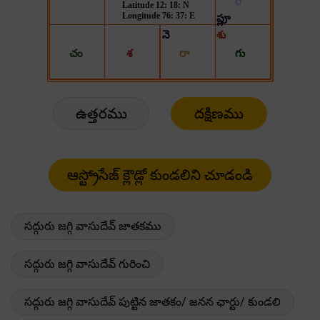
ఉత్తరము
దక్షిణము
సద్గురు జగ్గి వాసుదేవ్ జాతకము
సద్గురు జగ్గి వాసుదేవ్ గురించి
సద్గురు జగ్గి వాసుదేవ్ పుట్టిన జాతకం/ జనన ఛార్టు/ కుండలి