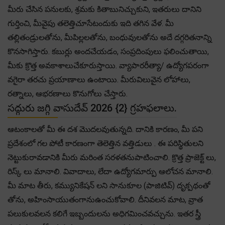
మీరు చేసిన పనులకు, శ్రమకు కితాబునిచ్చుకుని, ఇతరులు దానిని
గుర్తించి, మీవైపు తలెత్తిచూసేటందుకు ఇది తగిన వేళ. మీ
తల్లితండ్రులతోను, మీపిల్లలతోను, బంధువులతోను అదే దగ్గరితనాన్ని
కొనసాగిస్తారు. కబుర్లు అందచేయడం, సంప్రదింపులు ఫలించుతాయి,
మీకు క్రొత్త అవకాశాలుచేకూరుస్తాయి. వ్యాపారరీత్యా/ ఉద్యోగపరంగా
వగైరా తరచు ప్రయాణాలు ఉంటాయి. మీరువిలువైన లోహాలు,
రత్నాలు, ఆభరణాలు కొనుగోలు చేస్తారు.
సద్గురు జగ్గి వాసుదేవ్ 2026 {2} గ్రహఫలాలు.
ఆటంకాలతో మీ ఈ దశ మొదలవుతున్నది. దానికి కారణం, మీ పని
ప్రదేశంలో గల పోటీ కారణంగా తెలెత్తిన వత్తిడులు . ఈ పరిస్థితులని
నెట్టుకురావడానికి మీరు మరింత సరళతనుపాటించాలి. క్రొత్త ప్రాజెక్ట్ లు,
రిస్క్ లు మానాలి. వివాదాలు, లేదా ఉద్యోగమార్పు ఆలోచన మానాలి.
మీ మాట తీరు, కమ్యునికేషన్ లని సానుకూల (పాజిటివ్) దృక్పథంతో
తోను, అహింసాయుతంగానుఉంచుకోవాలి. దీనివలన మాట, వ్రాత
పలుకులవలన కలిగే ఇబ్బందులను అధిగమించవచ్చును. ఇతర స్త్రీ