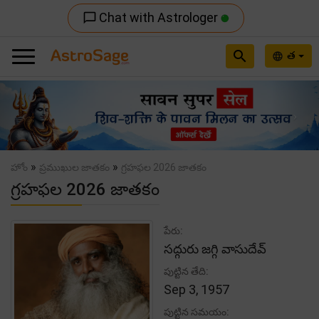
Chat with Astrologer
chat_bubble_outline
search
త
language
Previous
Nex
»
»
హోం
ప్రముఖుల జాతకం
గ్రహఫల 2026 జాతకం
గ్రహఫల 2026 జాతకం
పేరు:
సద్గురు జగ్గి వాసుదేవ్
పుట్టిన తేది:
Sep 3, 1957
పుట్టిన సమయం: