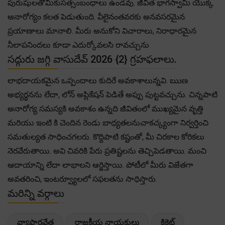
పురుషులతోమీకుసత్సంబంధాలు ఉండవు. జీవిత భాగస్వామి యొక్క
అనారోగ్యం కలత పెడుతుంది. వీలైనంతవరకు అనవసరమైన
ప్రయాణాలు మానాలి. మీరు అనుకోని విచారాలు, నిరాధారమైన
నీలాపనిందలు కూడా ఎదుర్కోవలసి రావచ్చును
సద్గురు జగ్గి వాసుదేవ్ 2026 {2} గ్రహఫలాలు.
లాభదాయకమైన ఒప్పందాలు కుదిరే అవకాశాలున్నవి. ఋణ
అభ్యర్థనను లేదా, లోన్ అప్లికేషన్ పెడితే అప్పు పుట్టవచ్చును. చిన్నపాటి
అనారోగ్య సమస్యకి అవకాశం ఉన్నది జీవితంలో ముఖ్యమైన వృత్తి
మరియు ఇంటి కి చెందిన రెండు బాధ్యతలనుచాకచ్క్యంగా నిర్వర్తించి
సమతుల్యత సాధించగలరు. కొద్దిపాటి కష్టంతో, మీ చిరకాల కోరికలు
నెరవేరుతాయి. అవి చివరికి పేరు ప్రతిష్టలను తెచ్చిపెడతాయి. మంచి
ఆదాయాన్ని లేదా లాభాలని ఆర్జిస్తాయి. పోటీలో మీరు విజేతగా
అవతరించి, ఇంటర్వ్యూలలో సఫలతను సాధిస్తారు.
మరిన్ని వర్గాలు
వ్యాపారవేత్త
రాజకీయ నాయకులు
క్రికెట్