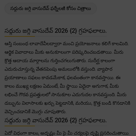
సద్గురు జగ్గి వాసుదేవ్ ఫర్నేలజీ కోసం చిత్రాలు
సద్గురు జగ్గి వాసుదేవ్ 2026 {2} గ్రహఫలాలు.
ఆస్తి సంబంధ లావాదేవీలద్వారా మంచి ప్రయోజనాలు కలిగే కాలమిది.
ఆర్థిక వివాదాలు మీకు అనుకూలంగా పరిష్కరించబడతాయి. మీరు
క్రొత్త ఆదాయ మార్గాలను గుర్తించగలుగుతారు. సుదీర్ఘ కాలంగా
ఎదురుచూస్తున్న వేతనపెంపు అమలులోకి వస్తుంది. వ్యాపార
ప్రయాణాలు సఫలం కావడమేకాక, ఫలవంతంగా కానవస్తాయి. ఈ
కాలం ముఖ్య లక్షణం ఏమంటే, మీ స్థాయి ఏదైనా అగుగాక, మీకు
లభించే గౌరవ ప్రపత్తులలో సానుకూల ఎదుగుదల కానవస్తుంది. మీరు
డబ్బును విలాసాలకు ఖర్చు పెట్టడానికి, మరియు, క్రొత్త బండి కొనడానికి
వెచ్చించడానికే మొగ్గు చూపుతారు.
సద్గురు జగ్గి వాసుదేవ్ 2026 {2} గ్రహఫలాలు.
ఏదో విధంగా కాలం, అదృష్టం మీ పై మీ చర్యలపై దృష్టి ప్రసరించుతాయి.