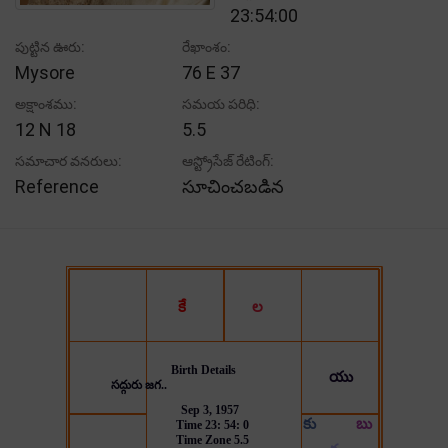
23:54:00
పుట్టిన ఊరు:
రేఖాంశం:
Mysore
76 E 37
అక్షాంశము:
సమయ పరిధి:
12 N 18
5.5
సమాచార వనరులు:
ఆస్ట్రోసేజ్ రేటింగ్:
Reference
సూచించబడిన