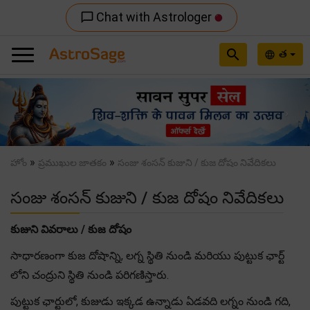
Chat with Astrologer
chat_bubble_outline
search
త
language
Previous
Nex
»
»
హోం
ప్రముఖుల జాతకం
సంజు శంసన్ కుజుని / కుజ దోషం నివేదికలు
సంజు శంసన్ కుజుని / కుజ దోషం నివేదికలు
కుజుని వివరాలు / కుజ దోషం
సాధారణంగా కుజ దోషాన్ని, లగ్న స్థితి నుండి మరియు పుట్టుక ఛార్ట్
లోని చంద్రుని స్థితి నుండి పరిగణిస్తారు.
పుట్టుక ఛార్టులో, కుజుడు ఇక్కడ ఉన్నాడు ఏడవది లగ్నం నుండి గది,