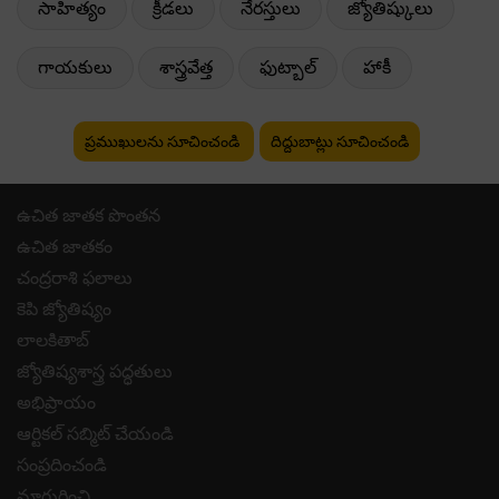
సాహిత్యం
క్రీడలు
నేరస్తులు
జ్యోతిష్కులు
గాయకులు
శాస్త్రవేత్త
ఫుట్బాల్
హాకీ
ప్రముఖులను సూచించండి
దిద్దుబాట్లు సూచించండి
ఉచిత జాతక పొంతన
ఉచిత జాతకం
చంద్రరాశి ఫలాలు
కెపి జ్యోతిష్యం
లాలకితాబ్
జ్యోతిష్యశాస్త్ర పద్ధతులు
అభిప్రాయం
ఆర్టికల్ సబ్మిట్ చేయండి
సంప్రదించండి
మాగురించి