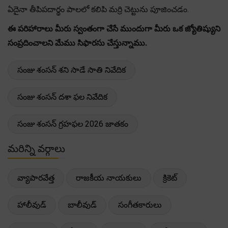
ఏదైనా తీపిపదార్థం పాలలో కలిపి మర్రి చెట్టును పూజించడం.
ఈ పరిహారాలు మీరు స్వంతంగా చేసే ముందుగా మీరు ఒక జ్యోతిష్యుని
సంప్రదించాలని మేము సిఫారసు చేస్తున్నాము.
సంజు శంసన్ శని సాడే సాతి నివేదిక
సంజు శంసన్ దశా ఫల నివేదిక
సంజు శంసన్ గ్రహఫల 2026 జాతకం
మరిన్ని వర్గాలు
వ్యాపారవేత్త
రాజకీయ నాయకులు
క్రికెట్
హాలీవుడ్
బాలీవుడ్
సంగీతకారులు