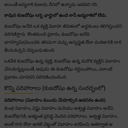
అయితే జన్మరాశి కుజుడు దీనిలో ఉన్నాడు ఆరవది గది.
కావున కుజదోషం లగ్న ఛార్టులో ఉంది కానీ జన్మరాశిలో లేదు.
కుజదోషం అనేది ఒక వ్యక్తి వివాహ జీవితంలో అడ్డకుంలు కలిగిస్తుందని
పరిగణిస్తారు. కొంతమంది ప్రకారం, కుజదోషం అనేది
భాగస్వామి(ముల)కు తరచుగా వచ్చు అస్వస్థత లేదా మరణానికి దారి
తీయవచ్చని చెప్పబడుతుంది.
ఒకవేళ కుజదోషం ఉన్న వ్యక్తి, కుజదోషం ఉన్న మరొక వ్యక్తిని వివాహం
చేసుకున్నట్లయితే, అపుడు ఈ కుజదోషం రద్దయిపోయి, ఎలాంటి
ప్రభావం చూపదని పరిగణించబడింది.
కొన్ని పరిహారాలు (కుజదోషం ఉన్న సందర్భంలో)
పరిహారాలు (వివాహం ముందు చేయాల్సిన అవసరం ఉంది)
కుంభ వివాహం, విష్ణు వివాహం మరియు అశ్వత్థ వివాహం అనేవి
కుజదోషానికి, అత్యంత ప్రసిద్ధి చెందిన పరిహారాలు. అశ్వత్థ వివాహం
అంటే రావి లేదా అరటి చెట్టుతో వివాహం జరిపించి, ఆతర్వాత ఆ