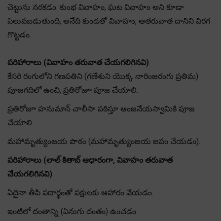
చెట్టును నరకడం. కుంభ వివాహం, ఘట వివాహం అని కూడా
పిలువబడుతుంది, అనేది కుండతో వివాహం, ఆతరువాత దానిని విరగ
గొట్టడం.
పరిహారాలు (వివాహం తరువాత చేయగలిగినవి)
కేసరి రంగులోని గణపతిని (గణేశుని యొక్క నారింజరంగు ప్రతిమ)
పూజగదిలో ఉంచి, ప్రతిరోజూ పూజ చేయాలి.
ప్రతిరోజూ హనుమాన్ చాలీసా పఠిస్తూ ఆంజనేయస్వామికి పూజ
చేయాలి.
మహామృత్యుంజయ పాఠం (మహామృత్యుంజయ జపం చేయడం).
పరిహారాలు (లాల్ కితాబ్ ఆధారంగా, వివాహం తరువాత
చేయగలిగినవి)
ఏదైనా తీపి పదార్థంతో పక్షులకు ఆహారం వేయడం.
ఇంటిలో దంతాన్ని (ఏనుగు దంతం) ఉంచడం.