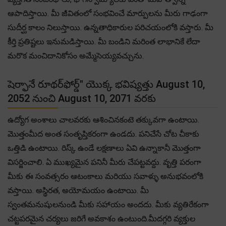
ఆపాదిస్తాయి. మీ జీవితంలో సంభవించే మార్పులను మీరు గాఢంగా
సుదీర్ఘ కాలం నిలుస్తాయి. ఉన్నతాధికారుల పరిచయంలోకి వస్తారు. మీ
కీర్తి ప్రతిష్టలు ఇనుమడిస్తాయి. మీ బండిని మరింత లాభానికే లేదా
మరొక మంచిదానికోసం అమ్మేసెయ్యవచ్చును.
షెర్ఫానే రూథర్‌ఫోర్డ్" యొక్క భవిష్యత్తు August 10,
2052 నుంచి August 10, 2071 వరకు
ఉద్యోగ అంశాలు చాలవరకు ఆశించినకంటె తక్కువగా ఉంటాయి.
మొత్తంమీద అంత సంతృప్తికరంగా ఉండదు. పనిచేసే చోట చీకాకు
ఒత్తిడి ఉంటాయి. రిస్క్ ఉండే లక్షణాలు ఏవి ఉన్నాకానీ మొత్తంగా
విసర్జించాలి. ఏ ముఖ్యమైన పనినీ మీరు చేపట్టవద్దు. వృత్తి పరంగా
మీకు ఈ సంవత్సరం ఆటంకాలు మరియు సవాళ్ళు అనుభవంలోకి
వస్తాయి. అస్థిరత, అయోమయం ఉంటాయి. మీ
స్వంతమనుషులనుండి మీకు సహాయం అందదు. మీకు వ్యతిరేకంగా
చట్టపరమైన చర్యలు జరిగే అవకాశం ఉంటుంది.మీదగ్గరి వ్యక్తుల