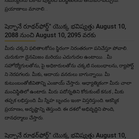
సమస్యలను చీకాకు పుట్టించే పరిస్థితులను తీసుకురావచ్చును.
ప్రయాణాలు మానాలి. .
షెర్ఫానే రూథర్‌ఫోర్డ్" యొక్క భవిష్యత్తు August 10,
2088 నుంచి August 10, 2095 వరకు
మీరు చక్కని ఫలితాలకోసం స్థిరంగా నిరంతరంగా పనిచేస్తూ పోవాలి.
చురుకుగా డైనమిజం మరియు ఎదుగుదల ఉంటాయి. . మీ
సహోద్యోగులతోను, పై అధికారులతోను చక్కటి సంబంధాలను, ర్యాపోర్ట్
ని నెరపగలరు. మీకు, ఆదాయ వనరులు బాగున్నాయి. మీ
కుటుంబంతోజీవితాన్ని ఎంజాయ్ చేస్తారు. ఆధ్యాత్మికంగా మీరు చాలా
మంచిస్థితిలో ఉంటారు. మీరు పదోన్నతిని కోరుకుంటే కనుక , మీకు
తప్పక లభిస్తుంది. మీ స్నేహ బృందం ఇంకా విస్తరిస్తుంది. ఆకస్మిక
ప్రయాణం, అదృష్టాన్ని తెస్తుంది. ఈ దశలో అభివృద్దిని పొంది,
దానధర్మాలు చేస్తారు.
షెర్ఫానే రూథర్‌ఫోర్డ్" యొక్క భవిష్యత్తు August 10,