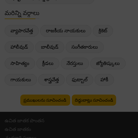
మరిన్ని వర్గాలు
వ్యాపారవేత్త
రాజకీయ నాయకులు
క్రికెట్
హాలీవుడ్
బాలీవుడ్
సంగీతకారులు
సాహిత్యం
క్రీడలు
నేరస్తులు
జ్యోతిష్కులు
గాయకులు
శాస్త్రవేత్త
ఫుట్బాల్
హాకీ
ప్రముఖులను సూచించండి
దిద్దుబాట్లు సూచించండి
ఉచిత జాతక పొంతన
ఉచిత జాతకం
చంద్రరాశి ఫలాలు