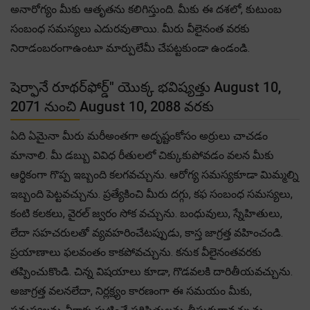
అనారోగ్యం మీకు ఆతృతను కలిగిస్తుంది. మీకు ఈ దశలో, కుటుంబ
సంబంధ సమస్యలు ఎదురవుతాయి. మీరు వీలైనంత వరకు
నిరాడంబరంగాఉంటూ మార్పులేమీ చేపట్టకుండా ఉండండి.
షెర్ఫానే రూథర్‌ఫోర్డ్" యొక్క భవిష్యత్తు August 10,
2071 నుంచి August 10, 2088 వరకు
ఏది ఏమైనా మీరు మరీఅంతగా అదృష్టంకోసం అర్రులు చాచడం
మానాలి. మీ డబ్బు వివిధ రీతులలో చిక్కుకుపోవడం వలన మీకు
ఆర్థికంగా గొప్ప ఇబ్బంది కలగవచ్చును. ఆరోగ్య సమస్యకూడా మిమ్మల్ని
ఇబ్బంది పెట్టవచ్చును. ప్రత్యేకించి మీరు దగ్గు, కఫ సంబంధ సమస్యలు,
కంటి కలకలు, వైరల్ జ్వరం సోక వచ్చును. బంధువులు, స్నేహితులు,
లేదా సహచరులతో వ్యవహరించేటప్పుడు, కాస్త జాగ్రత్త వహించండి.
ప్రయాణాలు ఫలవంతం కాకపోవచ్చును. కనుక వీలైనంతవరకు
తప్పించుకొండి. చిన్న విషయాలు కూడా, గొడవలకి దారితీయవచ్చును.
అజాగ్రత్త వలనలేదా, నిర్లక్ష్యం కారణంగా ఈ సమయం మీకు,