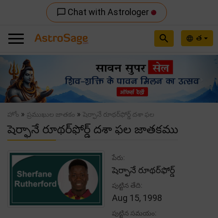
Chat with Astrologer
chat_bubble_outline
search
త
language
Previous
Nex
»
»
హోం
ప్రముఖుల జాతకం
షెర్ఫానే రూథర్‌ఫోర్డ్ దశా ఫల
షెర్ఫానే రూథర్‌ఫోర్డ్ దశా ఫల జాతకము
పేరు:
షెర్ఫానే రూథర్‌ఫోర్డ్
పుట్టిన తేది:
Aug 15, 1998
పుట్టిన సమయం: