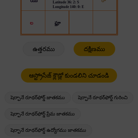
ఉత్తరము
దక్షిణము
షెర్ఫానే రూథర్‌ఫోర్డ్ జాతకము
షెర్ఫానే రూథర్‌ఫోర్డ్ గురించి
షెర్ఫానే రూథర్‌ఫోర్డ్ ప్రేమ జాతకము
షెర్ఫానే రూథర్‌ఫోర్డ్ ఉద్యోగము జాతకము