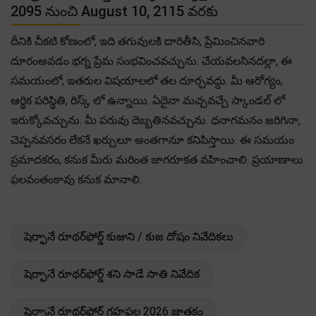
2095 నుంచి August 10, 2115 వరకు
దీనికి చీకటి కోణంలో, ఇది తగువులకి దారితీసి, ప్రేమించినవారి
దూరంఅవడం భగ్న ప్రేమ సంభవించవచ్చును. చేయవలసినదల్లా, ఈ
సమయంలో, ఇతరుల విషయాలలో తల దూర్చవద్దు. మీ ఆరోగ్యం,
ఆర్థిక పరిస్థితి, రిస్క్ లో ఉన్నాయి. ఏదైనా మచ్చవచ్చే స్కాండల్ లో
ఇరుక్కోవచ్చును. మీ పరువు దెబ్బతినవచ్చును. ధనాగమనం జరిగినా,
చెప్పనవసరం లేకనే ఖర్చులూ అంతగానూ కనిపిస్తాయి. ఈ సమయం
ప్రమాదకరం, కనుక మీరు మరింత జాగరూకత వహించాలి. ప్రయాణాలు
ఫలవంతంకావు కనుక మానాలి.
షెర్ఫానే రూథర్‌ఫోర్డ్ కుజుని / కుజ దోషం నివేదికలు
షెర్ఫానే రూథర్‌ఫోర్డ్ శని సాడే సాతి నివేదిక
షెర్ఫానే రూథర్‌ఫోర్డ్ గ్రహఫల 2026 జాతకం