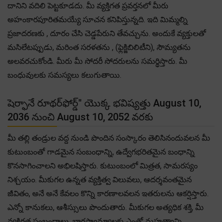
దానిని వదిలి పెట్టకూడదు. మీ వ్యక్తిగత ప్రవర్తనలో మీరు
అహంకారపూరితమయ్యే సూచన కనిపిస్తున్నది. ఇది మిమ్మల్ని
ప్రజాదరణకు , దూరం చేసి చెడ్డపేరుని తేవచ్చును. అందుకే వ్యక్తులతో
మసిలేటప్పుడు, మరింత సరళతను , (ఫ్లెక్జిబిలిటీని), సౌమ్యతను
అలవరచుకోండి. మీరు మీ సోదరీ సోదరులను సమర్థిస్తారు. మీ
బంధువులకు సమస్యలు కలుగుతాయి.
షెర్ఫానే రూథర్‌ఫోర్డ్" యొక్క భవిష్యత్తు August 10,
2036 నుంచి August 10, 2052 వరకు
మీ తల్లి తండ్రుల వద్ద నుండి పొందిన సంస్కారం తెలిసినందువలన మీ
కుటుంబంతో గాడమైన సంబంధాన్ని, ఉద్వేగభరితమైన బంధాన్ని
కొనసాగించాలని అభిలషిస్తారు. కుటుంబంలో మిత్రత, సామరస్యం
నిశ్చయం. మీకుగల ఉన్నత వ్యక్తిత్వ విలువలు, ఆదర్శవంతమైన
జీవితం, అనే అనే కేవలం కొన్ని కారణాలవలన ఇతరులను ఆకర్షిస్తారు.
ఎన్నో కానుకలు, ఆశీస్సులు పొందుతారు. మీకుగల అత్యధిక శక్తి, మీ
వ్యక్తిగత సంబంధాలు, భాగస్వామ్యాలకు ఎంతో మహత్వాన్ని