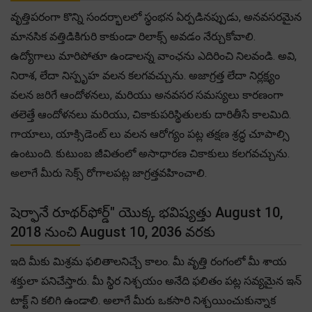
వృత్తిపరంగా కొన్ని సందర్భాలలో స్థంభన ఏర్పడినప్పుడు, అనవసరమైన
మానసిక వత్తిడికిగురి కాకుండా రిలాక్స్ అవడం నేర్చుకోవాలి.
ఉద్యోగాలు మారిపోతూ ఉండాలన్న వాంఛను ఎదిరించి నిలవండి. అవి,
నిరాశ, లేదా నిస్పృహ వలన కలగవచ్చును. అజాగ్రత్త లేదా నిర్లక్ష్యం
వలన జరిగే ఆందోళనలు, మరియు అనవసర సమస్యలు కారణంగా
తలెత్తే ఆందోళనలు మరియు, చికాకుపరిస్థితులకు దారితీసే కాలమిది.
గాయాలు, యాక్సిడెంట్ లు వలన ఆరోగ్యం పట్ల తక్షణ శ్రద్ధ చూపాల్సి
ఉంటుంది. కుటుంబ జీవితంలో అసాధారణ చికాకులు కలగవచ్చును.
అలాగే మీరు సెక్స్ రోగాలపట్ల జాగ్రత్తవహించాలి.
షెర్ఫానే రూథర్‌ఫోర్డ్" యొక్క భవిష్యత్తు August 10,
2018 నుంచి August 10, 2036 వరకు
ఇది మీకు మిశ్రమ ఫలితాలనిచ్చే కాలం. మీ వృత్తి రంగంలో మీ శాయ
శక్తులా పనిచేస్తారు. మీ స్థిర నిశ్చయం అనేది ఫలితం పట్ల సవ్యమైన ఇన్
టాక్ట్ ని కలిగి ఉండాలి. అలాగే మీరు ఒకసారి నిశ్చయించుకున్నాక