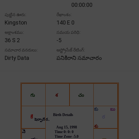
00:00:00
పుట్టిన ఊరు:
రేఖాంశం:
Kingston
140 E 0
అక్షాంశము:
సమయ పరిధి:
36 S 2
-5
సమాచార వనరులు:
ఆస్ట్రోసేజ్ రేటింగ్:
Dirty Data
పనికిరాని సమాచారం