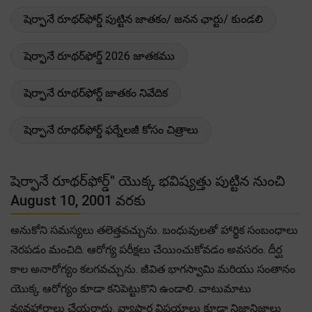
షెర్ఫానే రూథర్‌ఫోర్డ్ పుట్టిన జాతకం/ జనన ఛార్టు/ కుండలి
షెర్ఫానే రూథర్‌ఫోర్డ్ 2026 జాతకము
షెర్ఫానే రూథర్‌ఫోర్డ్ జాతకం నివేదిక
షెర్ఫానే రూథర్‌ఫోర్డ్ ఫర్నేలజీ కోసం చిత్రాలు
షెర్ఫానే రూథర్‌ఫోర్డ్" యొక్క భవిష్యత్తు పుట్టిన నుంచి
August 10, 2001 వరకు
అనుకోని సమస్యలు తలెత్తవచ్చును. బంధువులతో హార్థిక సంబంధాలు
నెరపడం మంచిది. ఆరోగ్య పరీక్షలు చేయించుకోవడం అవసరం. దీర్ఘ
కాల అనారోగ్యం కలగవచ్చును. జీవిత భాగస్వామి మరియు సంతానం
యొక్క ఆరోగ్యం కూడా కనిపెట్టుకొని ఉండాలి. చాటుమాటు
వ్యవహారాలు చేయరాదు. వ్యాపార విషయాలు కూడా నిజానిజాలు