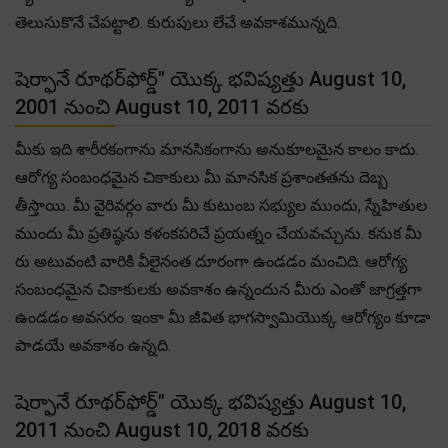
తెలుసుకొనే చేపట్టాలి. కురుపులు లేచే అవకాశమున్నది.
షెర్ఫానే రూథర్‌ఫోర్డ్" యొక్క భవిష్యత్తు August 10,
2001 నుంచి August 10, 2011 వరకు
మీకు ఇది శారీరకంగాను మానసికంగాను అనుకూలమైన కాలం కాదు.
ఆరోగ్య సంబంధమైన చికాకులు మీ మానసిక ప్రశాంతతను దెబ్బ
తీస్తాయి. మీ వైరివర్గం వారు మీ కుటుంబ సభ్యుల ముందు, స్నేహితుల
ముందు మీ ప్రతిష్ఠను కళంకపరిచే ప్రయత్నం చేయవచ్చును. కనుక మీ
రు అటువంటి వారికి వీలైనంత దూరంగా ఉండడం మంచిది. ఆరోగ్య
సంబంధమైన చికాకులకు అవకాశం ఉన్నందున మీరు ఎంతో జాగ్రత్తగా
ఉండడం అవసరం. ఇంకా మీ జీవిత భాగస్వామియొక్క ఆరోగ్యం కూడా
పాడయే అవకాశం ఉన్నది.
షెర్ఫానే రూథర్‌ఫోర్డ్" యొక్క భవిష్యత్తు August 10,
2011 నుంచి August 10, 2018 వరకు