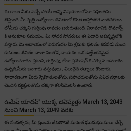
ఈ కాలం మీకు వచ్చే పోయే అన్ని విషయాలలోనూ సఫలతను
తెస్తుంది. మీ వృత్తి ఉద్యోగాల జీవితంలో కొంత ఆహ్లాదకర వాతవరణం
లోమీకు చక్కని గుర్తింపు రావడం జరుగుతుంది. విరామానికి, రొమాన్స్
కి అనుకూల సమయం. మీ సోదర సోదరులు ఈ ఏడాది అభివృద్ధిలోకి
వస్తారు. మీ ఆదాయంలో పెరుగుదల మీ శ్రమకు ఫలితం కనపడుతుంది.
కుటుంబ జీవితం చాలా సంతోష దాయకం. ఒక ఉత్తేజకరమైన
ఉద్యోగావకాశం, ప్రశంస, గుర్తింపు, లేదా ప్రమోషన్ కి ఎక్కువ అవకాశం
ఉన్నది.మీరు బంగారు వస్తువులు , విలువైన రత్నాలు కొంటారు.
సాధారణంగా మీరు స్నేహితులతోను, సహచరులతోను వివిధ వర్గాలకు
చెందిన వ్యక్తులతోను చక్కగా కలిసిమెలిసి ఉంటారు.
ఉమేష్ యాదవ్" యొక్క భవిష్యత్తు March 13, 2043
నుంచి March 13, 2049 వరకు
ఈ సంవత్సరం, మీ ప్రణయ జీవితానికి మరింత ఘుమఘుమలు చేర్చే
కాలం. మీ అంగీకార పత్రాలు, ఒప్పందాలు, అన్నింటికీ, ఈ సంవత్సరంలో