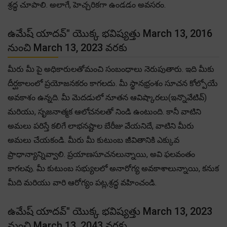
శ్రద్ధ చూపాలి. అలాగే, హెచ్చరికగా ఉండడం అవసరం.
ఉమేష్ యాదవ్" యొక్క భవిష్యత్తు March 13, 2016
నుంచి March 13, 2023 వరకు
మీరు మీ పై అధికారులతోమంచి సంబంధాలు నెరుపుతారు. ఇది మీకు
దీర్ఘకాలంలో ప్రయోజనకరం కాగలదు. మీ స్థానభ్రంశం సూచన కోల్పోయే
అవకాశం ఉన్నది. మీ మెదడులో నూతన ఆవిష్కారలు(ఇన్నొవేటివ్)
మరియు, సృజనాత్మక ఆలోచనలతో నిండి ఉంటుంది. కానీ వాటిని
అమలు పరిస్తే కలిగే లాభనష్టాల బేరీజు వేయనిదే, వాటిని మీరు
అమలు చేయకండి. మీరు మీ కుటుంబ జీవితానికి ఎక్కువ
ప్రాధాన్యాన్నివ్వాలి. ప్రయాణసూచనలున్నాయి, అవి ఫలవంతం
కాగలవు. మీ కుటుంబ సభ్యులలో అనారోగ్య అవకాశాలున్నాయి, కనుక
మీది మరియు వారి ఆరోగ్యం పట్ల,శ్రద్ధ వహించండి.
ఉమేష్ యాదవ్" యొక్క భవిష్యత్తు March 13, 2023
నుంచి March 13, 2043 వరకు