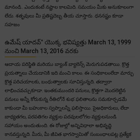
మానండి.. ఎందుకంటే నష్టాల కాలమిది. సమయం మీకు అనుకూలంగా
లేదు. శతృవులు మీ ప్రతిష్టదెబ్బ తీయ చూస్తారు. ధననష్టం కూడా
సహజం
ఉమేష్ యాదవ్" యొక్క భవిష్యత్తు March 13, 1999
నుంచి March 13, 2016 వరకు
ఆదాయ పరిస్థితి మరియు బ్యాంక్ బ్యాలెన్స్ మెరుగుపడతాయి. క్రొత్త
ప్రయత్నాలు చేయడానికి ఇది మంచి కాలం. ఈ సంధికాలంలేదా మార్పు
క్రొత్త పరిచయాలకు, బంధుత్వాలకు సూచిస్తున్నది. తద్వారా
లాభించవచ్చుకూడా. ఇంతకుముందరి పనులు, క్రొత్తగా మొదలెట్టిన
పనులు అన్నీ కోరుకున్న రీతిలోనే శుభ ఫలితాలను సమకూర్చడమే
కాకుండా మీ బహుకాల స్వప్నాలన్నీ ఫలిస్తాయి. పైఅధికారులు, లేదా
బాధ్యతగల, పరపతిగల వ్యక్తుల పదవులలోగల వ్యక్తులనుండి
సహాయం అందుతుంది. ఈ రోజుల్లో అన్నివిధాలా అభివృద్ధి
కానవస్తున్నది. మీరు, మీ జీవిత భాగస్వామితో సంబంధాలపట్ల ప్రత్యేక