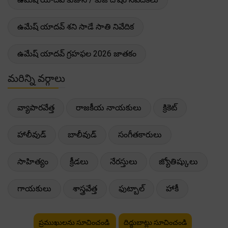
ఉమేష్ యాదవ్ శని సాడే సాతి నివేదిక
ఉమేష్ యాదవ్ గ్రహఫల 2026 జాతకం
మరిన్ని వర్గాలు
వ్యాపారవేత్త
రాజకీయ నాయకులు
క్రికెట్
హాలీవుడ్
బాలీవుడ్
సంగీతకారులు
సాహిత్యం
క్రీడలు
నేరస్తులు
జ్యోతిష్కులు
గాయకులు
శాస్త్రవేత్త
ఫుట్బాల్
హాకీ
ప్రముఖులను సూచించండి
దిద్దుబాట్లు సూచించండి