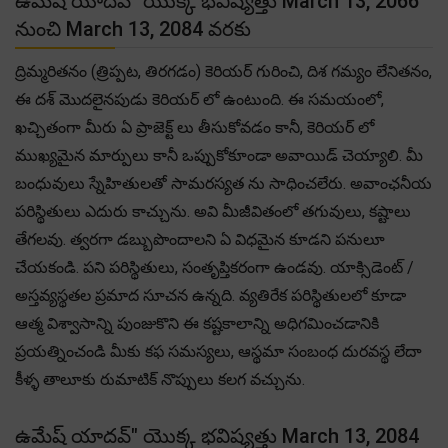
ఉమేష్ యాదవ్" యొక్క భవిష్యత్తు March 13, 2066
నుంచి March 13, 2084 వరకు
ద్రిమ్మరితనం (త్రిప్పట, తిరగడం) కెరియర్ గురించి, దిశ గమ్యం లేనితనం,
ఈ దశ్ మొదలైనపుడు కెరియర్ లో ఉంటుంది. ఈ సమయంలో,
ఖచ్చితంగా మీరు ఏ ప్రాజెక్ట్ లు తీసుకోవడం కానీ, కెరియర్ లో
ముఖ్యమైన మార్పులు కానీ ఒప్పుకోకూండా అవాయిడ్ చెయ్యాలి. మీ
బంధువులు స్నేహితులతో సామరస్యత ను సాధించలేరు. అవాంఛనీయ
పరిస్థితులు ఎదురు కాచ్చును. అవి మీజీవితంలో తగువులు, కష్టాలు
తేగలవు. త్వరగా డబ్బుపొందాలని ఏ విధమైన కూడని పనులూ
చేయకండి. పని పరిస్థితులు, సంతృప్తికరంగా ఉండవు. యాక్సిడెంట్ /
అస్తవ్యస్థతల ప్రమాద సూచన ఉన్నది. వ్యతిరేక పరిస్థితులలో కూడా
ఆత్మ విశ్వాసాన్ని పుంజుకొని ఈ కష్టకాలాన్ని అధిగమించడానికి
ప్రయత్నించండి మీకు కఫ సమస్యలు, ఆస్థమా సంబంధ దురవస్థ లేదా
కీళ్ళ తాలూకు రుమాటిక్ నొప్పులు కలగ వచ్చును.
ఉమేష్ యాదవ్" యొక్క భవిష్యత్తు March 13, 2084