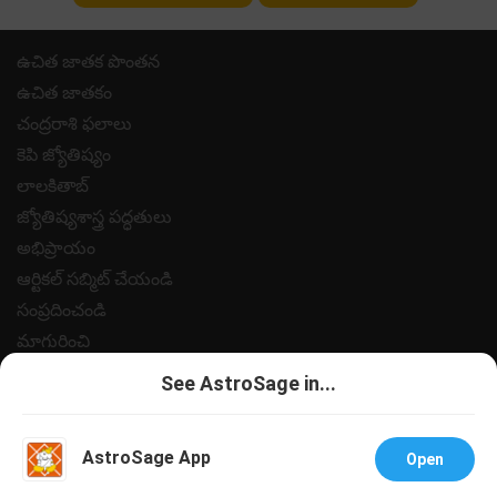
ఉచిత జాతక పొంతన
ఉచిత జాతకం
చంద్రరాశి ఫలాలు
కెపి జ్యోతిష్యం
లాలకితాబ్
జ్యోతిష్యశాస్త్ర పద్ధతులు
అభిప్రాయం
ఆర్టికల్ సబ్మిట్ చేయండి
సంప్రదించండి
మాగురించి
పేమెంట్
See AstroSage in...
గోప్యత విధానం
నియమ నిబంధనలు
AstroSage App
Open
సహాయం
ఉద్యోగములు @ ఆస్ట్రోసేజ్