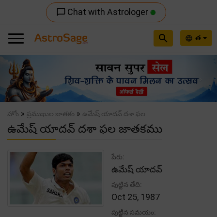
Chat with Astrologer
chat_bubble_outline
search
త
language
Previous
Nex
»
»
హోం
ప్రముఖుల జాతకం
ఉమేష్ యాదవ్ దశా ఫల
ఉమేష్ యాదవ్ దశా ఫల జాతకము
పేరు:
ఉమేష్ యాదవ్
పుట్టిన తేది:
Oct 25, 1987
పుట్టిన సమయం: