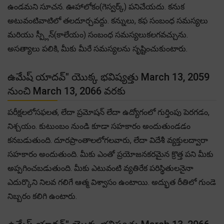
ఉండమని సూచన. ఊహాలోకం(గెస్వర్క్) పనిచేయదు. కనుక
అటువంటివాటిలో తలదూర్చవద్దు. కన్నులు, కఫ సంబంధ సమస్యలు
మరియు స్ప్లీన్(కాలేయం) సంబంధ సమస్యలుకలగవచ్చును.
అసత్యాలు పలికి, మీకు మీరే సమస్యలను సృష్టించుకుంటారు.
ఉమేష్ యాదవ్" యొక్క భవిష్యత్తు March 13, 2059
నుంచి March 13, 2066 వరకు
పరీక్షలలోసఫలత, లేదా ప్రమోషన్ లేదా ఉద్యోగంలో గుర్తింపు పెరగడం,
నిశ్చయం. కుటుంబం నుండి కూడా సహకారం అందుతుండడం
కనబడుతుంది. దూరప్రాంతాలలోగలవారు, లేదా విదేశీ వ్యక్తులద్వారా
సహకారం అందుతుంది. మీకు ఎంతో ప్రయోజనకరమైన క్రొత్త పని మీకు
అప్పగించబడుతుంది. మీకు ఎటువంటి వ్యతిరేక పరిస్థితులనైనా
ఎదుర్కొని నిలవ గలిగే ఆత్మ విశ్వాసం ఉంటాయి. అద్భుత రీతిలో గుండె
నిబ్బరం కలిగి ఉంటారు.