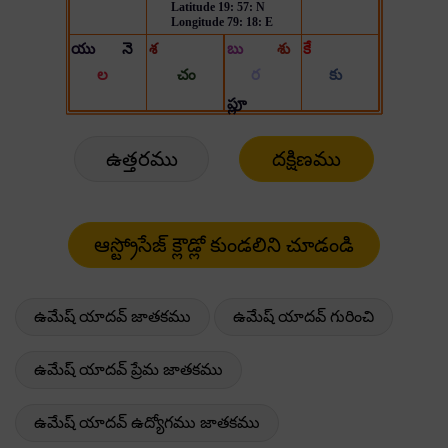
ఉత్తరము
దక్షిణము
ఉమేష్ యాదవ్ జాతకము
ఉమేష్ యాదవ్ గురించి
ఉమేష్ యాదవ్ ప్రేమ జాతకము
ఉమేష్ యాదవ్ ఉద్యోగము జాతకము