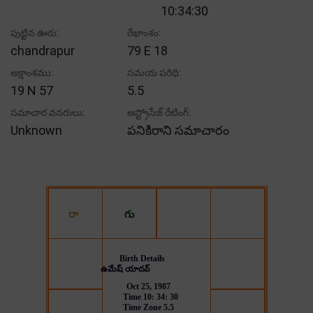
10:34:30
పుట్టిన ఊరు:
రేఖాంశం:
chandrapur
79 E 18
అక్షాంశము:
సమయ పరిధి:
19 N 57
5.5
సమాచార వనరులు:
ఆస్ట్రోసేజ్ రేటింగ్:
Unknown
పనికిరాని సమాచారం