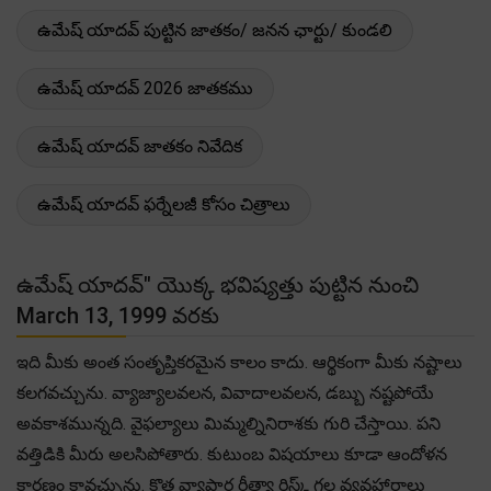
ఉమేష్ యాదవ్ పుట్టిన జాతకం/ జనన ఛార్టు/ కుండలి
ఉమేష్ యాదవ్ 2026 జాతకము
ఉమేష్ యాదవ్ జాతకం నివేదిక
ఉమేష్ యాదవ్ ఫర్నేలజీ కోసం చిత్రాలు
ఉమేష్ యాదవ్" యొక్క భవిష్యత్తు పుట్టిన నుంచి
March 13, 1999 వరకు
ఇది మీకు అంత సంతృప్తికరమైన కాలం కాదు. ఆర్థికంగా మీకు నష్టాలు
కలగవచ్చును. వ్యాజ్యాలవలన, వివాదాలవలన, డబ్బు నష్టపోయే
అవకాశమున్నది. వైఫల్యాలు మిమ్మల్నినిరాశకు గురి చేస్తాయి. పని
వత్తిడికి మీరు అలసిపోతారు. కుటుంబ విషయాలు కూడా ఆందోళన
కారణం కావచ్చును. క్రొత్త వ్యాపార రీత్యా రిస్క్ గల వ్యవహారాలు