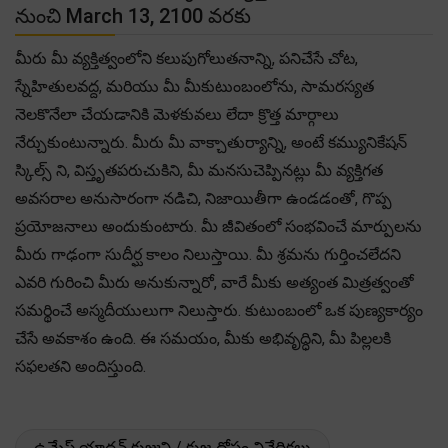
నుంచి March 13, 2100 వరకు
మీరు మీ వ్యక్తిత్వంలోని కలుపుగోలుతనాన్ని, పనిచేసే చోట,
స్నేహితులవద్ద, మరియు మీ మీకుటుంబంలోను, సామరస్యత
నెలకొనేలా చేయడానికి మెళకువలు లేదా క్రొత్త మార్గాలు
నేర్చుకుంటున్నారు. మీరు మీ వాక్చాతుర్యాన్ని, అంటే కమ్యునికేషన్
స్కిల్స్ ని, విస్తృతపరుచుకిని, మీ మనసుచెప్పినట్లు మీ వ్యక్తిగత
అవసరాల అనుసారంగా నడిచి, నిజాయితీగా ఉండడంతో, గొప్ప
ప్రయోజనాలు అందుకుంటారు. మీ జీవితంలో సంభవించే మార్పులను
మీరు గాఢంగా సుదీర్ఘ కాలం నిలుస్తాయి. మీ శ్రమను గుర్తించలేదని
ఎవరి గురించి మీరు అనుకున్నారో, వారే మీకు అత్యంత మిత్రత్వంతో
సమర్థించే అస్మదీయులుగా నిలుస్తారు. కుటుంబంలో ఒక పుణ్యకార్యం
చేసే అవకాశం ఉంది. ఈ సమయం, మీకు అభివృద్ధిని, మీ పిల్లలకి
సఫలతని అందిస్తుంది.
ఉమేష్ యాదవ్ కుజుని / కుజ దోషం నివేదికలు