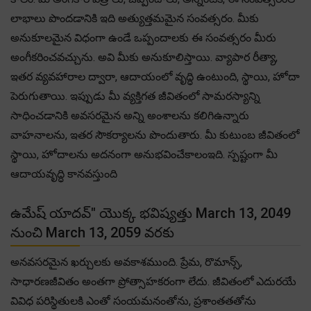
లాభాలు పొందడానికి ఇది అత్యుత్తమమైన సంవత్సరం. మీకు
అనుకూలమైన విధంగా ఉండే ఒప్పందాలకు ఈ సంవత్సరం మీరు
అంగీకరించవచ్చును. అవి మీకు అనుకూలిస్తాయి. వ్యాపార రీత్యా,
ఇతర వ్యవహారాల ద్వారా, ఆదాయంలో వృద్ధి ఉంటుంది, స్థాయి, హోదా
పెరుగుతాయి. ఇప్పుడు మీ వ్యక్తిగత జీవితంలో సామరస్యాన్ని
సాధించడానికి అవసరమైన అన్ని అంశాలను కలిగిఉన్నారు
వాహనాలను, ఇతర సౌకర్యాలను పొందుతారు. మీ కుటుంబ జీవితంలో
స్థాయి, హోదాలను అదనంగా అనుభవించేకాలంఇది. స్పష్టంగా మీ
ఆదాయవృద్ధి కానవస్తుంది
ఉమేష్ యాదవ్" యొక్క భవిష్యత్తు March 13, 2049
నుంచి March 13, 2059 వరకు
అనవసరమైన ఖర్చులకు అవకాశముంది. ప్రేమ, రొమాన్స్,
సాధారణజీవితం అంతగా ప్రోత్సాహకరంగా లేదు. జీవితంలో ఎదురయే
వివిధ పరిస్థితులకి ఎంతో సంయమనంతోను, ప్రశాంతతతోను