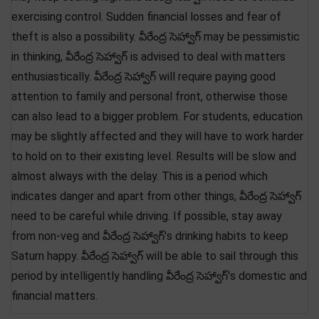
exercising control. Sudden financial losses and fear of
theft is also a possibility. వీరేంద్ర సెహ్వాగ్ may be pessimistic
in thinking, వీరేంద్ర సెహ్వాగ్ is advised to deal with matters
enthusiastically. వీరేంద్ర సెహ్వాగ్ will require paying good
attention to family and personal front, otherwise those
can also lead to a bigger problem. For students, education
may be slightly affected and they will have to work harder
to hold on to their existing level. Results will be slow and
almost always with the delay. This is a period which
indicates danger and apart from other things, వీరేంద్ర సెహ్వాగ్
need to be careful while driving. If possible, stay away
from non-veg and వీరేంద్ర సెహ్వాగ్'s drinking habits to keep
Saturn happy. వీరేంద్ర సెహ్వాగ్ will be able to sail through this
period by intelligently handling వీరేంద్ర సెహ్వాగ్'s domestic and
financial matters.