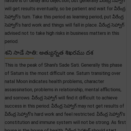
nature is of delay and dejection, but generally వీరేంద్ర సెహ్వాగ్
will get results eventually, so be patient and wait for వీరేంద్ర
సెహ్వాగ్'s turn. Take this period as learning period, put వీరేంద్ర
సెహ్వాగ్'s hard work and things will fall in place. వీరేంద్ర సెహ్వాగ్
advised not to take high risks in business matters in this
period.
శని సాడే సాతి: అత్యున్నత శిఖరము దశ
This is the peak of Shani's Sade Sati. Generally this phase
of Saturn is the most difficult one. Saturn transiting over
natal Moon indicates health problems, character
assassination, problems in relationship, mental afflictions,
and sorrows. వీరేంద్ర సెహ్వాగ్ will find it difficult to achieve
success in this period. వీరేంద్ర సెహ్వాగ్ may not get results of
వీరేంద్ర సెహ్వాగ్'s hard work and feel restricted. వీరేంద్ర సెహ్వాగ్'s
constitution and immune system will not be strong. As first
house is the house of health, వీరేంద్ర సెహ్వాగ్ should start