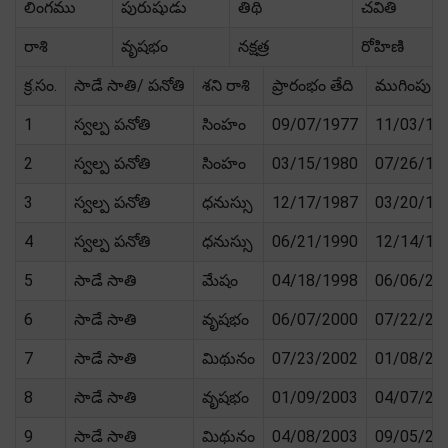
లింగము
పురుషుడు
తిథి
చవితి
రాశి
వృషభం
నక్షత్ర
రోహిణి
క్ర.సం.
సాడే సాతి/ పనోతి
శని రాశి
ప్రారంభం తేది
ముగింపు తే
1
స్వల్ప పనోతి
సింహం
09/07/1977
11/03/19
2
స్వల్ప పనోతి
సింహం
03/15/1980
07/26/19
3
స్వల్ప పనోతి
ధనుస్సు
12/17/1987
03/20/19
4
స్వల్ప పనోతి
ధనుస్సు
06/21/1990
12/14/19
5
సాడే సాతి
మేషం
04/18/1998
06/06/20
6
సాడే సాతి
వృషభం
06/07/2000
07/22/20
7
సాడే సాతి
మిథునం
07/23/2002
01/08/20
8
సాడే సాతి
వృషభం
01/09/2003
04/07/20
9
సాడే సాతి
మిథునం
04/08/2003
09/05/20