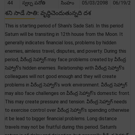
44
స్వల్ప పనోతి
సింహం
05/03/2098
06/19/20
శని సాడే సాతి: వృద్ధిచెందుతున్నది దశ
This is starting period of Shani's Sade Sati. In this period
Saturn will be transiting in 12th house from the Moon. It
generally indicates financial loss, problems by hidden
enemies, aimless travel, disputes, and poverty. During this
period, వీరేంద్ర సెహ్వాగ్ may face problems created by వీరేంద్ర
సెహ్వాగ్'s hidden enemies. Relationship with వీరేంద్ర సెహ్వాగ్'s
colleagues will not good enough and they will create
problems in వీరేంద్ర సెహ్వాగ్'s work environment. వీరేంద్ర సెహ్వాగ్
may also face challenges on వీరేంద్ర సెహ్వాగ్'s domestic front.
This may create pressure and tension. వీరేంద్ర సెహ్వాగ్ needs
to exercise control over వీరేంద్ర సెహ్వాగ్'s spending otherwise
it be lead to bigger financial problems. Long distance
travels may not be fruitful during this period. Saturn's