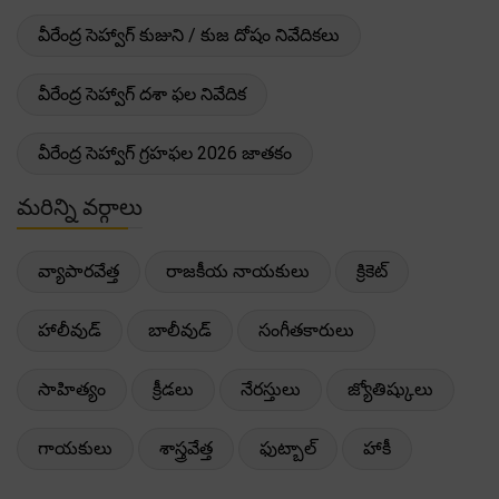
వీరేంద్ర సెహ్వాగ్ కుజుని / కుజ దోషం నివేదికలు
వీరేంద్ర సెహ్వాగ్ దశా ఫల నివేదిక
వీరేంద్ర సెహ్వాగ్ గ్రహఫల 2026 జాతకం
మరిన్ని వర్గాలు
వ్యాపారవేత్త
రాజకీయ నాయకులు
క్రికెట్
హాలీవుడ్
బాలీవుడ్
సంగీతకారులు
సాహిత్యం
క్రీడలు
నేరస్తులు
జ్యోతిష్కులు
గాయకులు
శాస్త్రవేత్త
ఫుట్బాల్
హాకీ