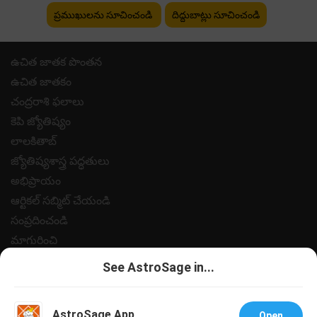
ప్రముఖులను సూచించండి
దిద్దుబాట్లు సూచించండి
ఉచిత జాతక పొంతన
ఉచిత జాతకం
చంద్రరాశి ఫలాలు
కెపి జ్యోతిష్యం
లాలకితాబ్
జ్యోతిష్యశాస్త్ర పద్ధతులు
అభిప్రాయం
ఆర్టికల్ సబ్మిట్ చేయండి
సంప్రదించండి
మాగురించి
పేమెంట్
See AstroSage in...
గోప్యత విధానం
నియమ నిబంధనలు
AstroSage App
Open