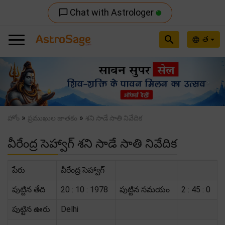
Chat with Astrologer
chat_bubble_outline
search
త
language
Previous
Nex
»
»
హోం
ప్రముఖుల జాతకం
శని సాడే సాతి నివేదిక
వీరేంద్ర సెహ్వాగ్ శని సాడే సాతి నివేదిక
పేరు
వీరేంద్ర సెహ్వాగ్
పుట్టిన తేది
20 : 10 : 1978
పుట్టిన సమయం
2 : 45 : 0
పుట్టిన ఊరు
Delhi