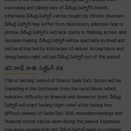
exercising and taking care of వీరేంద్ర సెహ్వాగ్'s health,
otherwise వీరేంద్ర సెహ్వాగ్ can be caught by chronic diseases.
వీరేంద్ర సెహ్వాగ్ may suffer from depression, unknown fear or
phobia. వీరేంద్ర సెహ్వాగ్'s will lack clarity in thinking, action, and
decision making. వీరేంద్ర సెహ్వాగ్ will be spiritually inclined and
will be attracted by intricacies of nature. Acceptance and
doing basics right will sail వీరేంద్ర సెహ్వాగ్ out of this period.
శని సాడే సాతి: సెట్టింగ్ దశ
This is 'setting' period of Shani's Sade Sati. Saturn will be
transiting in the 2nd house from the natal Moon, which
indicates difficulty on financial and domestic front. వీరేంద్ర
సెహ్వాగ్ will start feeling slight relief after having two
difficult phases of Sade Sati. Still, misunderstandings and
financial stress can be seen during this period. Expenses
may keep soaring high and వీరేంద్ర సెహ్వాగ్ need to continue