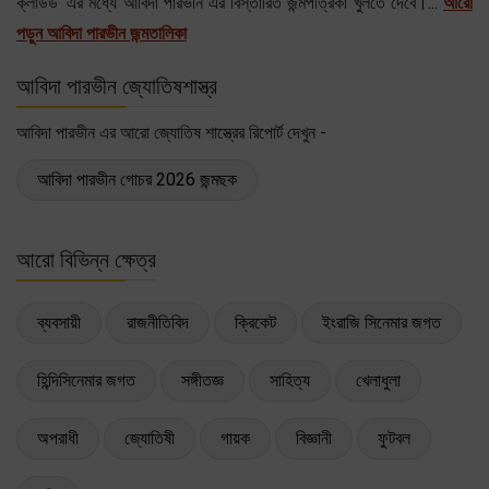
ক্লাউড' এর মধ্যে আবিদা পারভীন এর বিস্তারিত জন্মপত্রিকা খুলতে দেবে।...
আরো
পড়ুন আবিদা পারভীন জন্মতালিকা
আবিদা পারভীন জ্যোতিষশাস্ত্র
আবিদা পারভীন এর আরো জ্যোতিষ শাস্ত্রের রিপোর্ট দেখুন -
আবিদা পারভীন গোচর 2026 জন্মছক
আরো বিভিন্ন ক্ষেত্র
ব্যবসায়ী
রাজনীতিবিদ
ক্রিকেট
ইংরাজি সিনেমার জগত
হিন্দিসিনেমার জগত
সঙ্গীতজ্ঞ
সাহিত্য
খেলাধুলা
অপরাধী
জ্যোতিষী
গায়ক
বিজ্ঞানী
ফুটবল