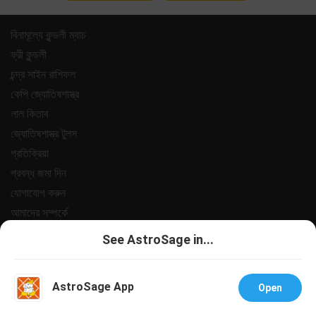
বিনামূল্যে কুন্ডলী ম্যাচ
ফ্রী কুন্ডলী
চন্দ্র সাইন রাশিফল
কেপি জ্যোতিষশাস্ত্র
লাল কিতাব
জ্যোতিষশাস্ত্র টুলস
প্রতিক্রিয়া
প্রবন্ধ জমা দিন
যোগাযোগ করুন
আমাদের সম্পর্কে
পেমেন্ট
See AstroSage in...
গোপনীয়তা নীতি
শর্তাবলী
AstroSage App
Open
সহায়তা
চাকরি@অ্যাস্ট্রোসেজ