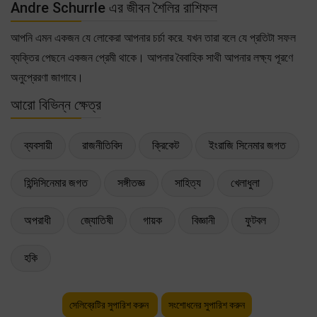
Andre Schurrle এর জীবন শৈলির রাশিফল
আপনি এমন একজন যে লোকেরা আপনার চর্চা করে. যখন তারা বলে যে প্রতিটা সফল
ব্যক্তির পেছনে একজন প্রেমী থাকে। আপনার বৈবাহিক সাথী আপনার লক্ষ্য পূরণে
অনুপ্রেরণা জাগাবে।
আরো বিভিন্ন ক্ষেত্র
ব্যবসায়ী
রাজনীতিবিদ
ক্রিকেট
ইংরাজি সিনেমার জগত
হিন্দিসিনেমার জগত
সঙ্গীতজ্ঞ
সাহিত্য
খেলাধুলা
অপরাধী
জ্যোতিষী
গায়ক
বিজ্ঞানী
ফুটবল
হকি
সেলিব্রেটির সুপারিশ করুন
সংশোধনের সুপারিশ করুন