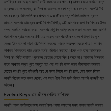
অপরিপূরক হয়, তাহলে আপনি সেটা বদলাতে ভয় পান না।আপনার জ্ঞান অর্জনে রাস্তা
অন্যদের থেকে আলাদা, যা শিক্ষা লাভের পথকে বেশ মসৃণ করে তোলে। আপনি দীর্ঘ
সময়ের জন্য জিনিসগুলি ধরে রাখেন না এবং জীবনে নতুন পরিবর্তনগুলিকে স্বাগত
জানানো আপনার চরিত্রের একটি বিশেষ বৈশিষ্ট্য, এটি আপনাকে একাধিক বিষয়ের উপর
দক্ষতা অর্জনে সহায়তা করে। আপনার মানুষিক অস্থিরতার কারণে অনেক সময় আপনি
পড়াশোনার প্রতি অমনোযোগী হয়ে পড়েন, আপনার জীবনে এমন পরিস্থিতির জন্ম
দেওয়া ঠিক হবে না কারণ এটি শিক্ষা অর্জনের পথকে অবরুদ্ধ করতে পারে। আপনি
আপনার শিক্ষকদের কাছ থেকে যথেষ্ট পরিমাণে সহায়তা পাবেন এবং তারা আপনাকে
শিক্ষা সম্পর্কিত সাহায্য প্রদানের ক্ষেত্রে কোনো দ্বিধা করবে না। আপনার শিক্ষকের
সাথে আপনার বন্ধন খুবই মজবুত হবে এবং আপনি সফল ভাবে জীবনযাপন করবেন।
যেহেতু আপনি খুবই পরিশ্রমী তাই যে সকল বিষয়ে আপনি দুর্বল, সেই সকল বিষয়ে
আপনি বিশেষ ভাবে নজর দেবেন, এর ফলে ধীরে ধীরে দুর্বল বিষয়ে আপনি পারদর্শী হয়ে
উঠবেন।
Evelyn Keys এর জীবন শৈলির রাশিফল
আপনি প্রবল কর্মঠভাবে কাজ করেন টাকা-পয়সা কমানোর জন্য, কারণ আপনি ভাবেন