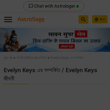
Chat with Astrologer
chat_bubble_outline
search
বা
language
Previous
Nex
»
»
মুখ্য পৃষ্ঠ
যশস্বী ব্যাক্তির জন্ম তালিকা
Evelyn Keys এর সম্পর্কিত
Evelyn Keys এর সম্পর্কিত / Evelyn Keys
জীবনী