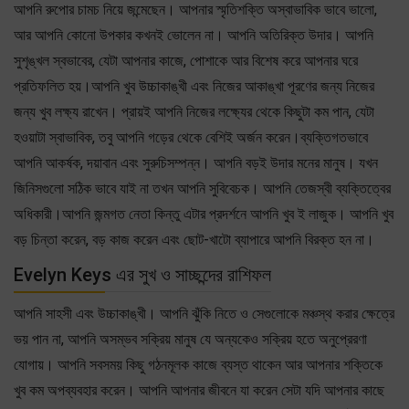
আপনি রুপোর চামচ নিয়ে জন্মেছেন। আপনার স্মৃতিশক্তি অস্বাভাবিক ভাবে ভালো,
আর আপনি কোনো উপকার কখনই ভোলেন না। আপনি অতিরিক্ত উদার। আপনি
সুশৃঙ্খল স্বভাবের, যেটা আপনার কাজে, পোশাকে আর বিশেষ করে আপনার ঘরে
প্রতিফলিত হয়।আপনি খুব উচ্চাকাঙ্খী এবং নিজের আকাঙ্খা পূরণের জন্য নিজের
জন্য খুব লক্ষ্য রাখেন। প্রায়ই আপনি নিজের লক্ষ্যের থেকে কিছুটা কম পান, যেটা
হওয়াটা স্বাভাবিক, তবু আপনি গড়ের থেকে বেশিই অর্জন করেন।ব্যক্তিগতভাবে
আপনি আকর্ষক, দয়াবান এবং সুরুচিসম্পন্ন। আপনি বড়ই উদার মনের মানুষ। যখন
জিনিসগুলো সঠিক ভাবে যাই না তখন আপনি সুবিবেচক। আপনি তেজস্বী ব্যক্তিত্বের
অধিকারী।আপনি জন্মগত নেতা কিন্তু এটার প্রদর্শনে আপনি খুব ই লাজুক। আপনি খুব
বড় চিন্তা করেন, বড় কাজ করেন এবং ছোট-খাটো ব্যাপারে আপনি বিরক্ত হন না।
Evelyn Keys এর সুখ ও সাচ্ছন্দের রাশিফল
আপনি সাহসী এবং উচ্চাকাঙ্খী। আপনি ঝুঁকি নিতে ও সেগুলোকে মঞ্চস্থ করার ক্ষেত্রে
ভয় পান না, আপনি অসম্ভব সক্রিয় মানুষ যে অন্যকেও সক্রিয় হতে অনুপ্রেরণা
যোগায়। আপনি সবসময় কিছু গঠনমূলক কাজে ব্যস্ত থাকেন আর আপনার শক্তিকে
খুব কম অপব্যবহার করেন। আপনি আপনার জীবনে যা করেন সেটা যদি আপনার কাছে