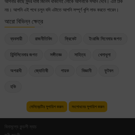
আপনার কাছে সুন্দর দামী জিনিস থাকলেই লোকে আপনাকে সম্মান দেবে। এটা ঠিক
নয়। আপনি এই পথে চলুন যদি এটাতে আপনি সম্পূর্ণ খুশি লাভ করতে পারেন।
আরো বিভিন্ন ক্ষেত্র
ব্যবসায়ী
রাজনীতিবিদ
ক্রিকেট
ইংরাজি সিনেমার জগত
হিন্দিসিনেমার জগত
সঙ্গীতজ্ঞ
সাহিত্য
খেলাধুলা
অপরাধী
জ্যোতিষী
গায়ক
বিজ্ঞানী
ফুটবল
হকি
সেলিব্রেটির সুপারিশ করুন
সংশোধনের সুপারিশ করুন
বিনামূল্যে কুন্ডলী ম্যাচ