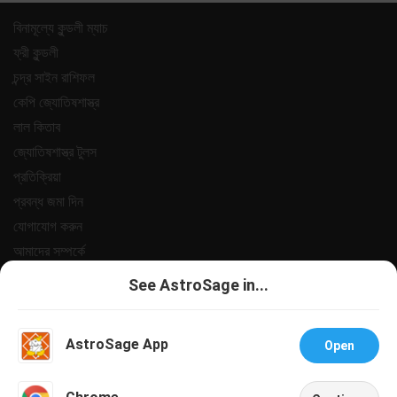
বিনামূল্যে কুন্ডলী ম্যাচ
ফ্রী কুন্ডলী
চন্দ্র সাইন রাশিফল
কেপি জ্যোতিষশাস্ত্র
লাল কিতাব
জ্যোতিষশাস্ত্র টুলস
প্রতিক্রিয়া
প্রবন্ধ জমা দিন
যোগাযোগ করুন
আমাদের সম্পর্কে
পেমেন্ট
See AstroSage in...
গোপনীয়তা নীতি
শর্তাবলী
AstroSage App
Open
সহায়তা
চাকরি@অ্যাস্ট্রোসেজ
Talk To Astrologer
Chat With Astrologer