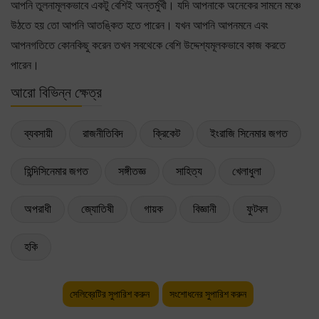
আপনি তুলনামূলকভাবে একটু বেশিই অন্তর্মুখী। যদি আপনাকে অনেকের সামনে মঞ্চে
উঠতে হয় তো আপনি আতঙ্কিত হতে পারেন। যখন আপনি আপনমনে এবং
আপনগতিতে কোনকিছু করেন তখন সবথেকে বেশি উদ্দেশ্যমূলকভাবে কাজ করতে
পারেন।
আরো বিভিন্ন ক্ষেত্র
ব্যবসায়ী
রাজনীতিবিদ
ক্রিকেট
ইংরাজি সিনেমার জগত
হিন্দিসিনেমার জগত
সঙ্গীতজ্ঞ
সাহিত্য
খেলাধুলা
অপরাধী
জ্যোতিষী
গায়ক
বিজ্ঞানী
ফুটবল
হকি
সেলিব্রেটির সুপারিশ করুন
সংশোধনের সুপারিশ করুন