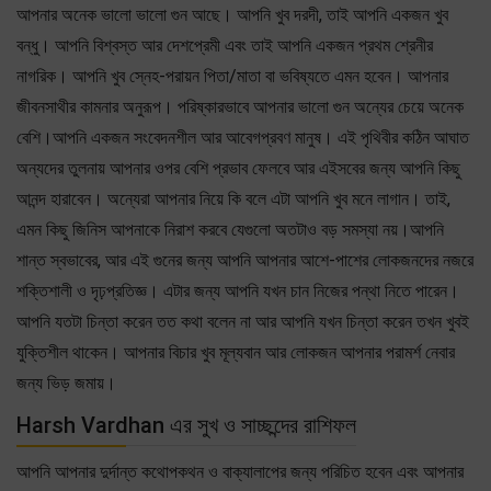
আপনার অনেক ভালো ভালো গুন আছে। আপনি খুব দরদী, তাই আপনি একজন খুব
বন্ধু। আপনি বিশ্বস্ত আর দেশপ্রেমী এবং তাই আপনি একজন প্রথম শ্রেনীর
নাগরিক। আপনি খুব স্নেহ-পরায়ন পিতা/মাতা বা ভবিষ্যতে এমন হবেন। আপনার
জীবনসাথীর কামনার অনুরূপ। পরিষ্কারভাবে আপনার ভালো গুন অন্যের চেয়ে অনেক
বেশি।আপনি একজন সংবেদনশীল আর আবেগপ্রবণ মানুষ। এই পৃথিবীর কঠিন আঘাত
অন্যদের তুলনায় আপনার ওপর বেশি প্রভাব ফেলবে আর এইসবের জন্য আপনি কিছু
আনন্দ হারাবেন। অন্যেরা আপনার নিয়ে কি বলে এটা আপনি খুব মনে লাগান। তাই,
এমন কিছু জিনিস আপনাকে নিরাশ করবে যেগুলো অতটাও বড় সমস্যা নয়।আপনি
শান্ত স্বভাবের, আর এই গুনের জন্য আপনি আপনার আশে-পাশের লোকজনদের নজরে
শক্তিশালী ও দৃঢ়প্রতিজ্ঞ। এটার জন্য আপনি যখন চান নিজের পন্থা নিতে পারেন।
আপনি যতটা চিন্তা করেন তত কথা বলেন না আর আপনি যখন চিন্তা করেন তখন খুবই
যুক্তিশীল থাকেন। আপনার বিচার খুব মূল্যবান আর লোকজন আপনার পরামর্শ নেবার
জন্য ভিড় জমায়।
Harsh Vardhan এর সুখ ও সাচ্ছন্দের রাশিফল
আপনি আপনার দুর্দান্ত কথোপকথন ও বাক্যালাপের জন্য পরিচিত হবেন এবং আপনার