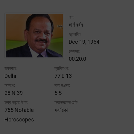
নাম:
হার্শ বর্ধন
জন্মেরদিন:
Dec 19, 1954
জন্মসময়:
00:20:0
জন্মস্থান:
দ্রাঘিমাংশ:
Delhi
77 E 13
অক্ষাংশ:
সময় মণ্ডল:
28 N 39
5.5
তথ্য সমূহের উৎস:
অ্যাস্ট্রসেজ রেটিং:
765 Notable
সহায়িকা
Horoscopes