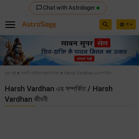
Chat with Astrologer
chat_bubble_outline
search
বা
language
Previous
Nex
»
»
মুখ্য পৃষ্ঠ
যশস্বী ব্যাক্তির জন্ম তালিকা
Harsh Vardhan এর সম্পর্কিত
Harsh Vardhan এর সম্পর্কিত / Harsh
Vardhan জীবনী