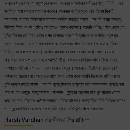
অপরের সাথে সংযোগ স্থাপনের দক্ষতা আপনাকে আপনার সঙ্গীদের মধ্যে দীর্ঘদিন ধরে
জনপ্রিয় হয়ে থাকতে সহায়তা করবে। আপনার ব্যক্তিত্বের এই বিশেষ দিকটি
আপনাকে আপনার শিক্ষালাভে সাফল্য অর্জনে সহায়তা করবে। আপনি শাস্ত্র সম্পর্কে,
বিভিন্ন বিষয় শেখার প্রতিও আগ্রহও প্রকাশ করবেন। আপনি গণিত, পরিসংখ্যান এবং
যুক্তিবিদ্যার মত বিষয় গুলির উপর আপনার কর্তৃত্ব বিস্তার করে আপনার শ্রেষ্ঠত্ব
প্রমাণ করবেন। আপনি সকল বিষয়কে সাফল্যের সাথে বিশ্লেষণ করে তার সঠিক
নির্যাস বের করতে পারবেন। আপনি যদি নিজের একাগ্রতার দ্বারা সকল বিষয়কে
একত্রিত করতে পারেন তাহলে আপনি জীবনের গুরুত্বপূর্ণ বিষয় গুলির বিচ্ছিন্ন হয়ে
যাওয়াকে আটকাতে পারবেন এবং এর ফলে স্বরূপ আপনাকে শীর্ষে ওঠা থেকে কেউ
আটকাতে পারবেন না।অন্যদের সাথে মেলা-মেশা করে আপনি নিজেকে সত্যিকারের
খুশি প্রদান করতে সক্ষম। আপনি পুরোপুরিভাবে উৎফুল্ল আর আনন্দদায়ক, হাসতে ভয়
পান না এবং প্রচুর কৌতুকরসবোধ সম্পন্ন। সুন্দরতা আপনার মনে খুব প্রভাব ফেলে
এবং আপনার পরিবেশে এটাকে স্পষ্টরূপে নিয়ে আসেন। কনব্যাক্তি যিনি নিজের আসে-
পাশে সুন্দরতা নিয়ে আসতে সক্ষম তিনি আরো বেশি খুশি পেতে সক্ষম হন।
Harsh Vardhan এর জীবন শৈলির রাশিফল