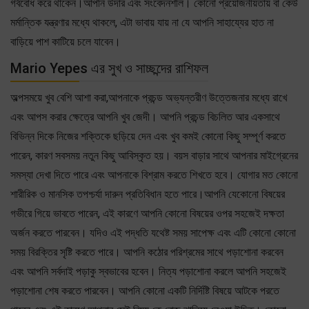
গর্ববোধ করে থাকেন।আপনি উদার এবং সংবেদনশীল। কোনো প্রয়োজনীয়তায় বা কেউ
মর্মান্তিক যন্ত্রণার মধ্যে থাকলে, এটা ভাবায় যায় না যে আপনি সাহায্যের হাত না
বাড়িয়ে পাশ কাটিয়ে চলে যাবেন।
Mario Yepes এর সুখ ও সাচ্ছন্দের রাশিফল
অল্পসময়ে খুব বেশি আশা করা,আপনাকে প্রচন্ড অভ্যন্তরীণ উত্তেজনার মধ্যে রাখে
এবং আপস করার ক্ষেত্রে আপনি খুব জেদী। আপনি প্রচন্ড বিচলিত আর একসাথে
বিভিন্ন দিকে নিজের শক্তিকে ছড়িয়ে দেন এবং খুব কমই কোনো কিছু সম্পূর্ণ করতে
পারেন, কারণ সবসময় নতুন কিছু আবিস্কৃত হয়। বয়স বাড়ার সাথে আপনার মাইগ্রেনের
সমস্যা দেখা দিতে পারে এবং আপনাকে বিশ্রাম করতে শিখতে হবে। যোগার মত কোনো
শারীরিক ও মানসিক তপশ্চর্যা দারুন প্রতিবিধান হতে পারে।আপনি যেকোনো বিষয়ের
গভীরে গিয়ে ভাবতে পারেন, এই কারণে আপনি কোনো বিষয়ের ওপর সহজেই দক্ষতা
অর্জন করতে পারবেন। যদিও এই পদ্ধতি যথেষ্ট সময় সাপেক্ষ এবং এটি কোনো কোনো
সময় বিরক্তির সৃষ্টি করতে পারে। আপনি কঠোর পরিশ্রমের সাথে পড়াশোনা করবেন
এবং আপনি সর্বদাই পড়াকু স্বভাবের হবেন। নিত্য পড়াশোনা করলে আপনি সহজেই
পড়াশোনা শেষ করতে পারবেন। আপনি কোনো একটি নির্দিষ্টি বিষয়ে আটকে পরতে