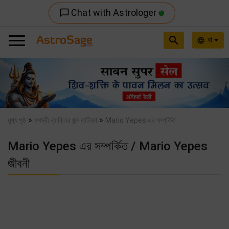
Chat with Astrologer
chat_bubble_outline
search
বা
language
Previous
Nex
»
»
মুখ্য পৃষ্ঠ
যশস্বী ব্যাক্তির জন্ম তালিকা
Mario Yepes এর সম্পর্কিত
Mario Yepes এর সম্পর্কিত / Mario Yepes
জীবনী