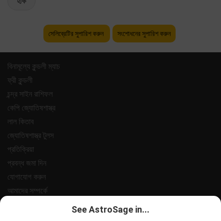
হকি
সেলিব্রেটির সুপারিশ করুন
সংশোধনের সুপারিশ করুন
বিনামূল্যে কুন্ডলী ম্যাচ
ফ্রী কুন্ডলী
চন্দ্র সাইন রাশিফল
কেপি জ্যোতিষশাস্ত্র
লাল কিতাব
জ্যোতিষশাস্ত্র টুলস
প্রতিক্রিয়া
প্রবন্ধ জমা দিন
যোগাযোগ করুন
আমাদের সম্পর্কে
পেমেন্ট
See AstroSage in...
গোপনীয়তা নীতি