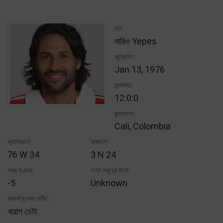
নাম:
মারিও Yepes
জন্মেরদিন:
Jan 13, 1976
জন্মসময়:
12:0:0
জন্মস্থান:
Cali, Colombia
দ্রাঘিমাংশ:
অক্ষাংশ:
76 W 34
3 N 24
সময় মণ্ডল:
তথ্য সমূহের উৎস:
-5
Unknown
অ্যাস্ট্রসেজ রেটিং:
খারাপ ডেটা