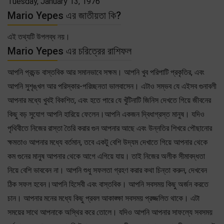
Tuesday, January 13, 1976
Mario Yepes এর জাতীয়তা কি?
এই তথ্যটি উপলব্ধ নয়।
Mario Yepes এর চরিত্রের রাশিফল
আপনি প্রচন্ড বাস্তবিক আর সমানভাবে সক্ষম। আপনি খুব পরিপাটি প্রকৃতির, এবং
আপনি সুশৃঙ্খল আর পরিস্কার-পরিচ্ছনতা ভালবাসেন। এটাও সম্ভব যে এইসব গুনাবলী
আপনার মধ্যে খুবই বিকশিত, এবং হতে পারে যে খুঁটিনাটি জিনিস দেখতে গিয়ে জীবনের
কিছু বড় সুযোগ আপনি হারিয়ে ফেলেন।আপনি একজন দ্বিধাগ্রস্ত মানুষ। যদিও
পৃথিবীতে নিজের রাস্তা তৈরি করার গুন আপনার আছে এবং উন্নতির শিখরে পৌছানোর
ক্ষমতাও আপনার মধ্যে বর্তমান, তবে একটু বেশি উদ্যম দেখাতে গিয়ে আপনার থেকে
কম গুনের মানুষ আপনার থেকে আগে এগিয়ে যায়। তাই নিজের অলীক সীমাবদ্ধতা
নিয়ে বেশি ভাববেন না। আপনি শুধু সফলতা গ্রহণ করার কথা চিন্তা করুন, দেখবেন
ঠিক সফল হবেন।আপনি হিসেবী এবং বাস্তবিক। আপনি সবসময় কিছু অর্জন করতে
চান। আপনার মনের মধ্যে কিছু প্রবল আকাঙ্ক্ষা সবসময় প্রজ্জলিত থাকে। এটা
সময়ের সাথে আপনাকে অস্থির করে তোলে। যদিও আপনি আপনার সাফল্যে সবসময়