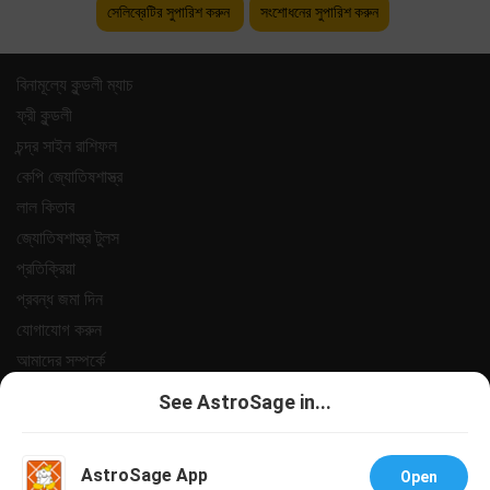
সেলিব্রেটির সুপারিশ করুন
সংশোধনের সুপারিশ করুন
বিনামূল্যে কুন্ডলী ম্যাচ
ফ্রী কুন্ডলী
চন্দ্র সাইন রাশিফল
কেপি জ্যোতিষশাস্ত্র
লাল কিতাব
জ্যোতিষশাস্ত্র টুলস
প্রতিক্রিয়া
প্রবন্ধ জমা দিন
যোগাযোগ করুন
আমাদের সম্পর্কে
পেমেন্ট
See AstroSage in...
গোপনীয়তা নীতি
শর্তাবলী
AstroSage App
Open
সহায়তা