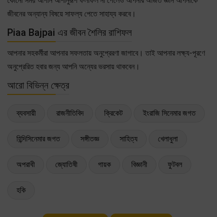
কোনো সময় আপনি আশানুরূপ ফলাফল না পেলেও আপনার অর্জিত জ্ঞান আপনাকে
জীবনের অন্যান্য বিষয়ে সাফল্য পেতে সাহায্য করবে।
Piaa Bajpai এর জীবন শৈলির রাশিফল
আপনার সহকর্মীরা আপনার সফলতায় অনুপ্রেরণা জাগাবে। তাই আপনার লক্ষ্য-পূরণে
অনুপ্রেরিত হবার জন্য আপনি অন্যের ভরসায় থাকবেন।
আরো বিভিন্ন ক্ষেত্র
ব্যবসায়ী
রাজনীতিবিদ
ক্রিকেট
ইংরাজি সিনেমার জগত
হিন্দিসিনেমার জগত
সঙ্গীতজ্ঞ
সাহিত্য
খেলাধুলা
অপরাধী
জ্যোতিষী
গায়ক
বিজ্ঞানী
ফুটবল
হকি