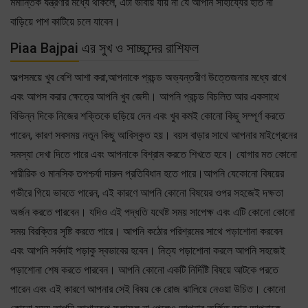
মর্মান্তিক যন্ত্রণার মধ্যে থাকলে, এটা ভাবায় যায় না যে আপনি সাহায্যের হাত না
বাড়িয়ে পাশ কাটিয়ে চলে যাবেন।
Piaa Bajpai এর সুখ ও সাচ্ছন্দের রাশিফল
অল্পসময়ে খুব বেশি আশা করা,আপনাকে প্রচন্ড অভ্যন্তরীণ উত্তেজনার মধ্যে রাখে
এবং আপস করার ক্ষেত্রে আপনি খুব জেদী। আপনি প্রচন্ড বিচলিত আর একসাথে
বিভিন্ন দিকে নিজের শক্তিকে ছড়িয়ে দেন এবং খুব কমই কোনো কিছু সম্পূর্ণ করতে
পারেন, কারণ সবসময় নতুন কিছু আবিস্কৃত হয়। বয়স বাড়ার সাথে আপনার মাইগ্রেনের
সমস্যা দেখা দিতে পারে এবং আপনাকে বিশ্রাম করতে শিখতে হবে। যোগার মত কোনো
শারীরিক ও মানসিক তপশ্চর্যা দারুন প্রতিবিধান হতে পারে।আপনি যেকোনো বিষয়ের
গভীরে গিয়ে ভাবতে পারেন, এই কারণে আপনি কোনো বিষয়ের ওপর সহজেই দক্ষতা
অর্জন করতে পারবেন। যদিও এই পদ্ধতি যথেষ্ট সময় সাপেক্ষ এবং এটি কোনো কোনো
সময় বিরক্তির সৃষ্টি করতে পারে। আপনি কঠোর পরিশ্রমের সাথে পড়াশোনা করবেন
এবং আপনি সর্বদাই পড়াকু স্বভাবের হবেন। নিত্য পড়াশোনা করলে আপনি সহজেই
পড়াশোনা শেষ করতে পারবেন। আপনি কোনো একটি নির্দিষ্টি বিষয়ে আটকে পরতে
পারেন এবং এই কারণে আপনার সেই বিষয় কে রোজ ঝালিয়ে নেওয়া উচিত। কোনো