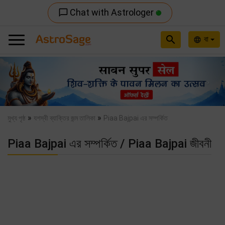
Chat with Astrologer
chat_bubble_outline
search
বা
language
Previous
Nex
»
»
মুখ্য পৃষ্ঠ
যশস্বী ব্যাক্তির জন্ম তালিকা
Piaa Bajpai এর সম্পর্কিত
Piaa Bajpai এর সম্পর্কিত / Piaa Bajpai জীবনী