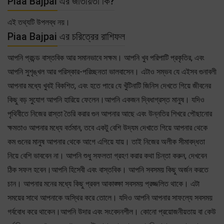
Piaa Bajpai এর জাতীয়তা কি?
এই তথ্যটি উপলব্ধ নয়।
Piaa Bajpai এর চরিত্রের রাশিফল
আপনি প্রচন্ড বাস্তবিক আর সমানভাবে সক্ষম। আপনি খুব পরিপাটি প্রকৃতির, এবং
আপনি সুশৃঙ্খল আর পরিস্কার-পরিচ্ছনতা ভালবাসেন। এটাও সম্ভব যে এইসব গুনাবলী
আপনার মধ্যে খুবই বিকশিত, এবং হতে পারে যে খুঁটিনাটি জিনিস দেখতে গিয়ে জীবনের
কিছু বড় সুযোগ আপনি হারিয়ে ফেলেন।আপনি একজন দ্বিধাগ্রস্ত মানুষ। যদিও
পৃথিবীতে নিজের রাস্তা তৈরি করার গুন আপনার আছে এবং উন্নতির শিখরে পৌছানোর
ক্ষমতাও আপনার মধ্যে বর্তমান, তবে একটু বেশি উদ্যম দেখাতে গিয়ে আপনার থেকে
কম গুনের মানুষ আপনার থেকে আগে এগিয়ে যায়। তাই নিজের অলীক সীমাবদ্ধতা
নিয়ে বেশি ভাববেন না। আপনি শুধু সফলতা গ্রহণ করার কথা চিন্তা করুন, দেখবেন
ঠিক সফল হবেন।আপনি হিসেবী এবং বাস্তবিক। আপনি সবসময় কিছু অর্জন করতে
চান। আপনার মনের মধ্যে কিছু প্রবল আকাঙ্ক্ষা সবসময় প্রজ্জলিত থাকে। এটা
সময়ের সাথে আপনাকে অস্থির করে তোলে। যদিও আপনি আপনার সাফল্যে সবসময়
গর্ববোধ করে থাকেন।আপনি উদার এবং সংবেদনশীল। কোনো প্রয়োজনীয়তায় বা কেউ