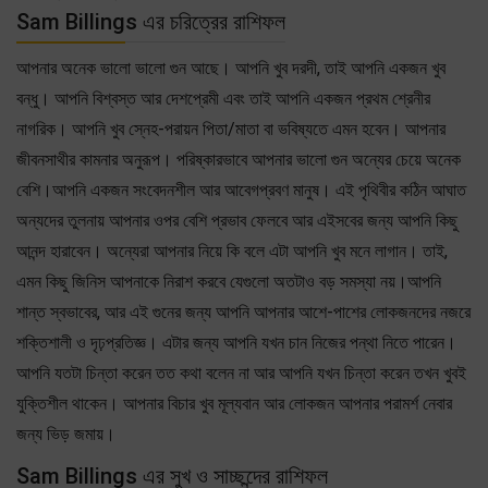
Sam Billings এর চরিত্রের রাশিফল
আপনার অনেক ভালো ভালো গুন আছে। আপনি খুব দরদী, তাই আপনি একজন খুব
বন্ধু। আপনি বিশ্বস্ত আর দেশপ্রেমী এবং তাই আপনি একজন প্রথম শ্রেনীর
নাগরিক। আপনি খুব স্নেহ-পরায়ন পিতা/মাতা বা ভবিষ্যতে এমন হবেন। আপনার
জীবনসাথীর কামনার অনুরূপ। পরিষ্কারভাবে আপনার ভালো গুন অন্যের চেয়ে অনেক
বেশি।আপনি একজন সংবেদনশীল আর আবেগপ্রবণ মানুষ। এই পৃথিবীর কঠিন আঘাত
অন্যদের তুলনায় আপনার ওপর বেশি প্রভাব ফেলবে আর এইসবের জন্য আপনি কিছু
আনন্দ হারাবেন। অন্যেরা আপনার নিয়ে কি বলে এটা আপনি খুব মনে লাগান। তাই,
এমন কিছু জিনিস আপনাকে নিরাশ করবে যেগুলো অতটাও বড় সমস্যা নয়।আপনি
শান্ত স্বভাবের, আর এই গুনের জন্য আপনি আপনার আশে-পাশের লোকজনদের নজরে
শক্তিশালী ও দৃঢ়প্রতিজ্ঞ। এটার জন্য আপনি যখন চান নিজের পন্থা নিতে পারেন।
আপনি যতটা চিন্তা করেন তত কথা বলেন না আর আপনি যখন চিন্তা করেন তখন খুবই
যুক্তিশীল থাকেন। আপনার বিচার খুব মূল্যবান আর লোকজন আপনার পরামর্শ নেবার
জন্য ভিড় জমায়।
Sam Billings এর সুখ ও সাচ্ছন্দের রাশিফল