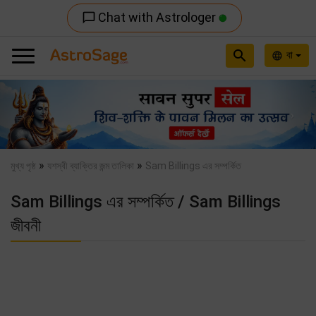
Chat with Astrologer
chat_bubble_outline
search
বা
language
Previous
Nex
»
»
মুখ্য পৃষ্ঠ
যশস্বী ব্যাক্তির জন্ম তালিকা
Sam Billings এর সম্পর্কিত
Sam Billings এর সম্পর্কিত / Sam Billings
জীবনী