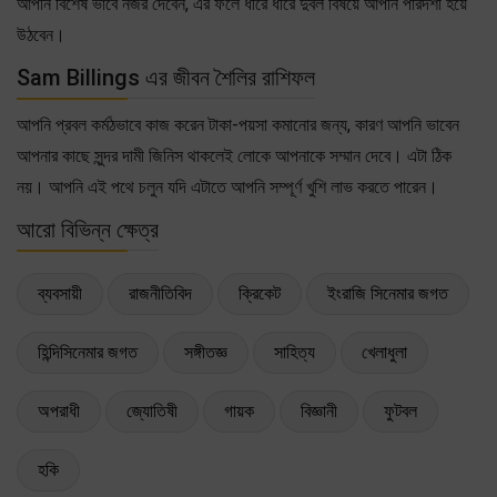
আপনি বিশেষ ভাবে নজর দেবেন, এর ফলে ধীরে ধীরে দুর্বল বিষয়ে আপনি পারদর্শী হয়ে
উঠবেন।
Sam Billings এর জীবন শৈলির রাশিফল
আপনি প্রবল কর্মঠভাবে কাজ করেন টাকা-পয়সা কমানোর জন্য, কারণ আপনি ভাবেন
আপনার কাছে সুন্দর দামী জিনিস থাকলেই লোকে আপনাকে সম্মান দেবে। এটা ঠিক
নয়। আপনি এই পথে চলুন যদি এটাতে আপনি সম্পূর্ণ খুশি লাভ করতে পারেন।
আরো বিভিন্ন ক্ষেত্র
ব্যবসায়ী
রাজনীতিবিদ
ক্রিকেট
ইংরাজি সিনেমার জগত
হিন্দিসিনেমার জগত
সঙ্গীতজ্ঞ
সাহিত্য
খেলাধুলা
অপরাধী
জ্যোতিষী
গায়ক
বিজ্ঞানী
ফুটবল
হকি