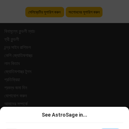
সেলিব্রেটির সুপারিশ করুন
সংশোধনের সুপারিশ করুন
বিনামূল্যে কুন্ডলী ম্যাচ
ফ্রী কুন্ডলী
চন্দ্র সাইন রাশিফল
কেপি জ্যোতিষশাস্ত্র
লাল কিতাব
জ্যোতিষশাস্ত্র টুলস
প্রতিক্রিয়া
প্রবন্ধ জমা দিন
যোগাযোগ করুন
আমাদের সম্পর্কে
পেমেন্ট
See AstroSage in...
গোপনীয়তা নীতি
শর্তাবলী