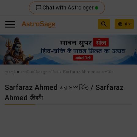
Chat with Astrologer
chat_bubble_outline
search
বা
language
Previous
Nex
»
»
মুখ্য পৃষ্ঠ
যশস্বী ব্যাক্তির জন্ম তালিকা
Sarfaraz Ahmed এর সম্পর্কিত
Sarfaraz Ahmed এর সম্পর্কিত / Sarfaraz
Ahmed জীবনী