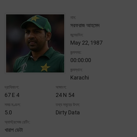
নাম:
সরফরাজ আহমেদ
জন্মেরদিন:
May 22, 1987
জন্মসময়:
00:00:00
জন্মস্থান:
Karachi
দ্রাঘিমাংশ:
অক্ষাংশ:
67 E 4
24 N 54
সময় মণ্ডল:
তথ্য সমূহের উৎস:
5.0
Dirty Data
অ্যাস্ট্রসেজ রেটিং:
খারাপ ডেটা