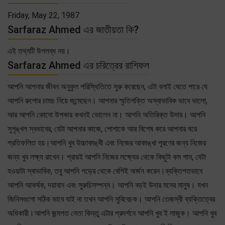
Friday, May 22, 1987
Sarfaraz Ahmed এর জাতীয়তা কি?
এই তথ্যটি উপলব্ধ নয়।
Sarfaraz Ahmed এর চরিত্রের রাশিফল
আপনি আপনার জীবন অনুকুল পরিস্থিতিতে সুরু করেছেন, এটা বলাই যেতে পারে যে
আপনি রুপোর চামচ নিয়ে জন্মেছেন। আপনার স্মৃতিশক্তি অস্বাভাবিক ভাবে ভালো,
আর আপনি কোনো উপকার কখনই ভোলেন না। আপনি অতিরিক্ত উদার। আপনি
সুশৃঙ্খল স্বভাবের, যেটা আপনার কাজে, পোশাকে আর বিশেষ করে আপনার ঘরে
প্রতিফলিত হয়।আপনি খুব উচ্চাকাঙ্খী এবং নিজের আকাঙ্খা পূরণের জন্য নিজের
জন্য খুব লক্ষ্য রাখেন। প্রায়ই আপনি নিজের লক্ষ্যের থেকে কিছুটা কম পান, যেটা
হওয়াটা স্বাভাবিক, তবু আপনি গড়ের থেকে বেশিই অর্জন করেন।ব্যক্তিগতভাবে
আপনি আকর্ষক, দয়াবান এবং সুরুচিসম্পন্ন। আপনি বড়ই উদার মনের মানুষ। যখন
জিনিসগুলো সঠিক ভাবে যাই না তখন আপনি সুবিবেচক। আপনি তেজস্বী ব্যক্তিত্বের
অধিকারী।আপনি জন্মগত নেতা কিন্তু এটার প্রদর্শনে আপনি খুব ই লাজুক। আপনি খুব