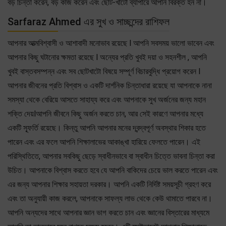
বড় চিন্তা করেন, বড় কাজ করেন এবং ছোট-খাটো ব্যাপারে আপনি বিরক্ত হন না।
Sarfaraz Ahmed এর সুখ ও সাচ্ছন্দের রাশিফল
আপনার আত্মবিশ্বাসী ও আশাবাদী মনোভাব রয়েছে l আপনি সবসময় ভালো ভাবেন এবং
আপনার কিছু ঘটানোর ক্ষমতা রয়েছে l অন্যের প্রতি খুবই দয়া ও সহনশীল , আপনি
খুবই বাস্তবসম্পন্ন এবং সব ছোটখাটো বিষয়ে সম্পূর্ণ বিচারবুদ্ধি প্রয়োগ করেন l
আপনার জীবনের প্রতি বিশ্বাস ও একটি দার্শনিক চিন্তাধারা রয়েছে যা আপনাকে নানা
সমস্যা থেকে বেরিয়ে আসতে সাহায্য করে এবং আপনাকে সুখ অর্জনের জন্য মহান
শক্তি দেয়lআপনি জীবনে কিছু অর্জন করতে চান, আর সেই কারণে আপনার মধ্যে
একটি স্ফূর্তি রয়েছে। কিন্তু আপনি আপনার মনের দ্বন্দ্বপূর্ণ অবস্থার শিকার হতে
পারেন এবং এর ফলে আপনি শিক্ষালাভের আকাঙ্খা হারিয়ে ফেলতে পারেন। এই
পরিস্থিতিতে, আপনার সবকিছু ছেড়ে স্বাধীনভাবে বা স্বাধীন চিত্তে ভাবনা চিন্তা করা
উচিত। আপনাকে বিশ্বাস করতে হবে যে আপনি বাকিদের চেয়ে ভাল করতে পারেন এবং
এর জন্য আপনার শিক্ষার সহায়তা দরকার। আপনি একটি নির্দিষ্ট সময়সূচী গ্রহণ করে
এবং তা অনুযায়ী কাজ করলে, আপনাকে সাফল্য লাভ থেকে কেউ থামাতে পারবে না।
আপনি অন্যদের সাথে আপনার জ্ঞান ভাগ করতে চান এবং জ্ঞানের বিস্তারের মাধ্যমে