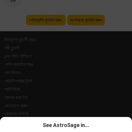
হকি
সেলিব্রেটির সুপারিশ করুন
সংশোধনের সুপারিশ করুন
বিনামূল্যে কুন্ডলী ম্যাচ
ফ্রী কুন্ডলী
চন্দ্র সাইন রাশিফল
কেপি জ্যোতিষশাস্ত্র
লাল কিতাব
জ্যোতিষশাস্ত্র টুলস
প্রতিক্রিয়া
প্রবন্ধ জমা দিন
যোগাযোগ করুন
আমাদের সম্পর্কে
পেমেন্ট
See AstroSage in...
গোপনীয়তা নীতি