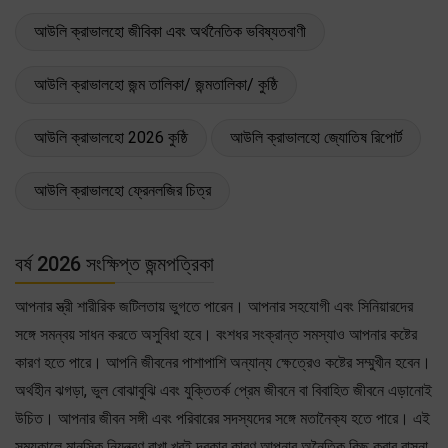
আউলি ক্রাভালহো জীবিকা এবং অর্থনৈতিক ভবিষ্যতবাণী
আউলি ক্রাভালহো জন্ম তালিকা/ জন্মতালিকা/ কুষ্ঠি
আউলি ক্রাভালহো 2026 কুষ্ঠি
আউলি ক্রাভালহো জ্যোতিষ রিপোর্ট
আউলি ক্রাভালহো ফ্রেনলজির চিত্র
বর্ষ 2026 সংক্ষিপ্ত জন্মপত্রিকা
আপনার স্ত্রী শারীরিক জটিলতায় ভুগতে পারেন। আপনার সহযোগী এবং সিনিয়ারদের
সঙ্গে সমন্বয় সাধন করতে অসুবিধা হবে। বংশধর সংক্রান্ত সমস্যাও আপনার কষ্টের
কারণ হতে পারে। আপনি জীবনের পাশাপাশি অন্যান্য ক্ষেত্রেও কষ্টের সম্মুখীন হবেন।
অর্থহীন ঝগড়া, ভুল বোঝাবুঝি এবং যুক্তিতর্ক প্রেম জীবনে বা বিবাহিত জীবনে এড়ানোই
উচিত। আপনার জীবন সঙ্গী এবং পরিবারের সদস্যদের সঙ্গে মতানৈক্য হতে পারে। এই
সময়কালে মানসিক নিয়ন্ত্রণ রাখা খুবই দরকার কারণ আপনার অনৈতিক কিছু করার বাসনা