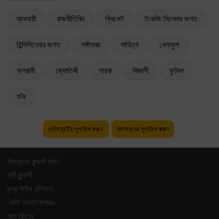
ব্যবসায়ী
রাজনীতিবিদ
ক্রিকেট
ইংরাজি সিনেমার জগত
হিন্দিসিনেমার জগত
সঙ্গীতজ্ঞ
সাহিত্য
খেলাধুলা
অপরাধী
জ্যোতিষী
গায়ক
বিজ্ঞানী
ফুটবল
হকি
সেলিব্রেটির সুপারিশ করুন
সংশোধনের সুপারিশ করুন
বিনামূল্যে কুন্ডলী ম্যাচ
ফ্রী কুন্ডলী
চন্দ্র সাইন রাশিফল
কেপি জ্যোতিষশাস্ত্র
লাল কিতাব