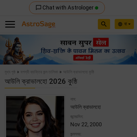
Chat with Astrologer
chat_bubble_outline
search
বা
language
Previous
Nex
»
»
মুখ্য পৃষ্ঠ
যশস্বী ব্যাক্তির জন্ম তালিকা
আউলি ক্রাভালহো কুষ্ঠি
আউলি ক্রাভালহো 2026 কুষ্ঠি
নাম:
আউলি ক্রাভালহো
জন্মেরদিন:
Nov 22, 2000
জন্মসময়: