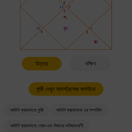
উত্তর
দক্ষিণ
আউলি ক্রাভালহো কুষ্ঠি
আউলি ক্রাভালহো এর সম্পর্কিত
আউলি ক্রাভালহো প্রেম এবং বিবাহের ভবিষ্যতবাণী