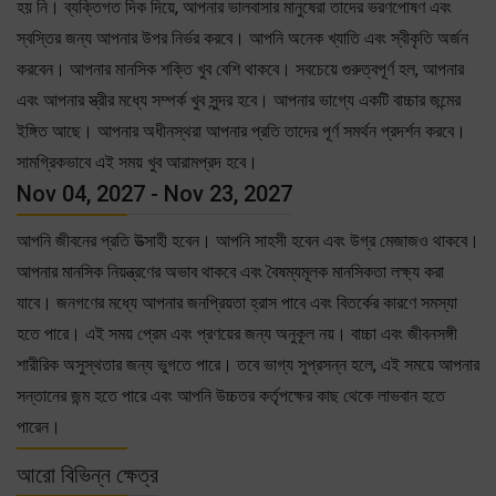
হয় নি। ব্যক্তিগত দিক দিয়ে, আপনার ভালবাসার মানুষেরা তাদের ভরণপোষণ এবং
স্বস্তির জন্য আপনার উপর নির্ভর করবে। আপনি অনেক খ্যাতি এবং স্বীকৃতি অর্জন
করবেন। আপনার মানসিক শক্তি খুব বেশি থাকবে। সবচেয়ে গুরুত্বপূর্ণ হল, আপনার
এবং আপনার স্ত্রীর মধ্যে সম্পর্ক খুব সুন্দর হবে। আপনার ভাগ্যে একটি বাচ্চার জন্মের
ইঙ্গিত আছে। আপনার অধীনস্থরা আপনার প্রতি তাদের পূর্ণ সমর্থন প্রদর্শন করবে।
সামগ্রিকভাবে এই সময় খুব আরামপ্রদ হবে।
Nov 04, 2027 - Nov 23, 2027
আপনি জীবনের প্রতি উত্সাহী হবেন। আপনি সাহসী হবেন এবং উগ্র মেজাজও থাকবে।
আপনার মানসিক নিয়ন্ত্রণের অভাব থাকবে এবং বৈষম্যমূলক মানসিকতা লক্ষ্য করা
যাবে। জনগণের মধ্যে আপনার জনপ্রিয়তা হ্রাস পাবে এবং বিতর্কের কারণে সমস্যা
হতে পারে। এই সময় প্রেম এবং প্রণয়ের জন্য অনুকূল নয়। বাচ্চা এবং জীবনসঙ্গী
শারীরিক অসুস্থতার জন্য ভুগতে পারে। তবে ভাগ্য সুপ্রসন্ন হলে, এই সময়ে আপনার
সন্তানের জন্ম হতে পারে এবং আপনি উচ্চতর কর্তৃপক্ষের কাছ থেকে লাভবান হতে
পারেন।
আরো বিভিন্ন ক্ষেত্র