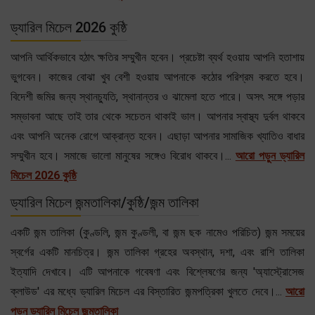
ড্যারিল মিচেল 2026 কুষ্ঠি
আপনি আর্থিকভাবে হঠাৎ ক্ষতির সম্মুখীন হবেন। প্রচেষ্টা ব্যর্থ হওয়ায় আপনি হতাশায়
ভুগবেন। কাজের বোঝা খুব বেশী হওয়ায় আপনাকে কঠোর পরিশ্রম করতে হবে।
বিদেশী জমির জন্য স্থানচ্যুতি, স্থানান্তর ও ঝামেলা হতে পারে। অসৎ সঙ্গে পড়ার
সম্ভাবনা আছে তাই তার থেকে সচেতন থাকাই ভাল। আপনার স্বাস্থ্য দুর্বল থাকবে
এবং আপনি অনেক রোগে আক্রান্ত হবেন। এছাড়া আপনার সামাজিক খ্যাতিও বাধার
সম্মুখীন হবে। সমাজে ভালো মানুষের সঙ্গেও বিরোধ থাকবে।...
আরো পড়ুন ড্যারিল
মিচেল 2026 কুষ্ঠি
ড্যারিল মিচেল জন্মতালিকা/কুষ্ঠি/জন্ম তালিকা
একটি জন্ম তালিকা (কুণ্ডলি, জন্ম কুণ্ডলী, বা জন্ম ছক নামেও পরিচিত) জন্ম সময়ের
স্বর্গের একটি মানচিত্র। জন্ম তালিকা গ্রহের অবস্থান, দশা, এবং রাশি তালিকা
ইত্যাদি দেখাবে। এটি আপনাকে গবেষণা এবং বিশ্লেষণের জন্য 'অ্যাস্ট্রোসেজ
ক্লাউড' এর মধ্যে ড্যারিল মিচেল এর বিস্তারিত জন্মপত্রিকা খুলতে দেবে।...
আরো
পড়ুন ড্যারিল মিচেল জন্মতালিকা