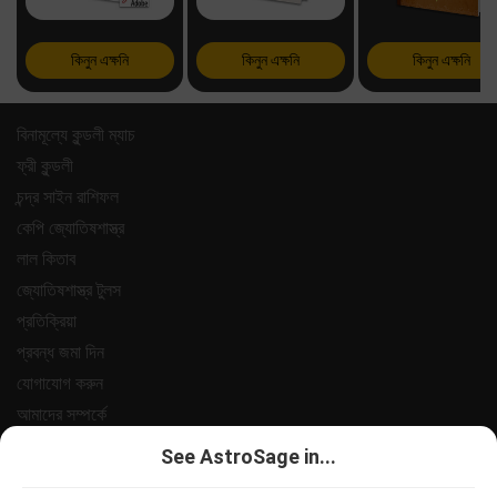
কিনুন এক্ষনি
কিনুন এক্ষনি
কিনুন এক্ষনি
বিনামূল্যে কুন্ডলী ম্যাচ
ফ্রী কুন্ডলী
চন্দ্র সাইন রাশিফল
কেপি জ্যোতিষশাস্ত্র
লাল কিতাব
জ্যোতিষশাস্ত্র টুলস
প্রতিক্রিয়া
প্রবন্ধ জমা দিন
যোগাযোগ করুন
আমাদের সম্পর্কে
পেমেন্ট
See AstroSage in...
গোপনীয়তা নীতি