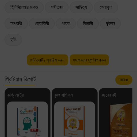
হিন্দিসিনেমার জগত
সঙ্গীতজ্ঞ
সাহিত্য
খেলাধুলা
অপরাধী
জ্যোতিষী
গায়ক
বিজ্ঞানী
ফুটবল
হকি
সেলিব্রেটির সুপারিশ করুন
সংশোধনের সুপারিশ করুন
প্রিমিয়াম রিপোর্ট
আরও
কগ্নিএস্ট্র
বৃহৎ রাশিফল
বছরের বই