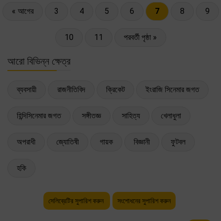
« আগের
3
4
5
6
7
8
9
10
11
পরবর্তী পৃষ্ঠা »
আরো বিভিন্ন ক্ষেত্র
ব্যবসায়ী
রাজনীতিবিদ
ক্রিকেট
ইংরাজি সিনেমার জগত
হিন্দিসিনেমার জগত
সঙ্গীতজ্ঞ
সাহিত্য
খেলাধুলা
অপরাধী
জ্যোতিষী
গায়ক
বিজ্ঞানী
ফুটবল
হকি
সেলিব্রেটির সুপারিশ করুন
সংশোধনের সুপারিশ করুন